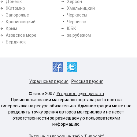
Донецк
Херсон
Житомир
Хмельницкий
Запорожье
Черкассы
Кропивницкий
Чернигов
Крым
ЮБК
Азовское море
за рубежом
Бердянск
Украинская версия
Русская версия
© since 2007.
Угода конфіденційності
При использовании материалов портала parta.com.ua
гиперссылка на ресурс обязательна. Администрация может не
разделять точку зрения авторов материалов и не несет
ответственности за размещаемую пользователями
информацию.
Дитячий оздоровчий табір 'Дивосвіт'