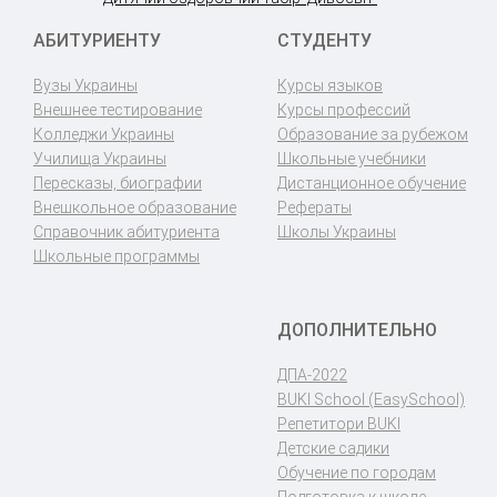
АБИТУРИЕНТУ
СТУДЕНТУ
Вузы Украины
Курсы языков
Внешнее тестирование
Курсы профессий
Колледжи Украины
Образование за рубежом
Училища Украины
Школьные учебники
Пересказы, биографии
Дистанционное обучение
Внешкольное образование
Рефераты
Справочник абитуриента
Школы Украины
Школьные программы
ДОПОЛНИТЕЛЬНО
ДПА-2022
BUKI School (EasySchool)
Репетитори BUKI
Детские садики
Обучение по городам
Подготовка к школе