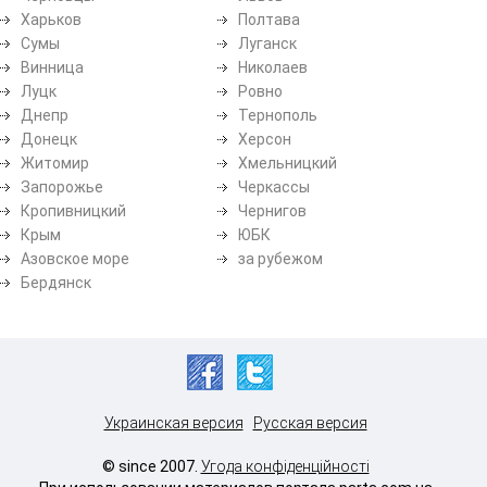
Харьков
Полтава
Сумы
Луганск
Винница
Николаев
Луцк
Ровно
Днепр
Тернополь
Донецк
Херсон
Житомир
Хмельницкий
Запорожье
Черкассы
Кропивницкий
Чернигов
Крым
ЮБК
Азовское море
за рубежом
Бердянск
Украинская версия
Русская версия
© since 2007.
Угода конфіденційності