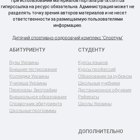
При использовании материалов портала parta.com.ua
гиперссылка на ресурс обязательна. Администрация может не
разделять точку зрения авторов материалов и не несет
ответственности за размещаемую пользователями
информацию.
Дитячий спортивно-оздоровчий комплекс 'Спортіум'
АБИТУРИЕНТУ
СТУДЕНТУ
Вузы Украины
Курсы языков
Внешнее тестирование
Курсы профессий
Колледжи Украины
Образование за рубежом
Училища Украины
Школьные учебники
Пересказы, биографии
Дистанционное обучение
Внешкольное образование
Рефераты
Справочник абитуриента
Школы Украины
Школьные программы
ДОПОЛНИТЕЛЬНО