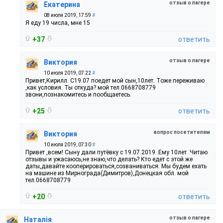
отзыв о лагере
Екатерина
08 июля 2019, 17:59
#
Я еду 19 числа, мне 15
+37
ответить
отзыв о лагере
Виктория
10 июля 2019, 07:22
#
Привет,Кирилл. С19.07 поедет мой сын,10лет. Тоже переживаю
,как условия. Ты откуда? мой тел.0668708779
звони,познакомитесь и пообщаетесь.
+25
ответить
вопрос посетителям
Виктория
10 июля 2019, 07:30
#
Привет ,всем! Сыну дали путёвку с 19.07.2019 .Ему 10лет. Читаю
отзывы и ужасаюсь,не знаю,что делать? Кто едет с этой же
даты,давайте кооперироваться,созваниваться. Мы будем ехать
на машине из Мирнограда(Димитров),Донецкая обл. мой
тел.0668708779
+20
ответить
отзыв о лагере
Наталія