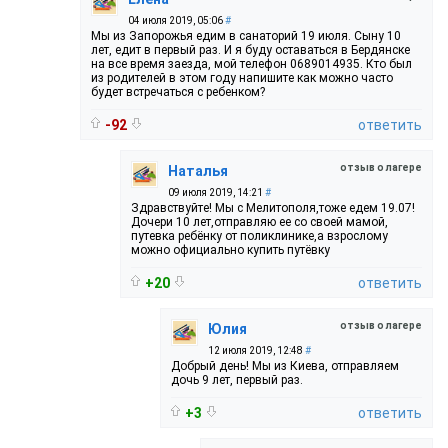
04 июля 2019, 05:06
#
Мы из Запорожья едим в санаторий 19 июля. Сыну 10
лет, едит в первый раз. И я буду оставаться в Бердянске
на все время заезда, мой телефон 0689014935. Кто был
из родителей в этом году напишите как можно часто
будет встречаться с ребенком?
-92
ответить
отзыв о лагере
Наталья
09 июля 2019, 14:21
#
Здравствуйте! Мы с Мелитополя,тоже едем 19.07!
Дочери 10 лет,отправляю ее со своей мамой,
путевка ребёнку от поликлинике,а взрослому
можно официально купить путёвку
+20
ответить
отзыв о лагере
Юлия
12 июля 2019, 12:48
#
Добрый день! Мы из Киева, отправляем
дочь 9 лет, первый раз.
+3
ответить