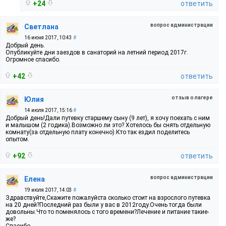
+24
ответить
вопрос администрации
Светлана
16 июня 2017, 10:43
#
Добрый день.
Опубликуйте дни заездов в санаторий на летний период 2017г.
Огромное спасибо.
+42
ответить
отзыв о лагере
Юлия
14 июля 2017, 15:16
#
Добрый день!Дали путевку старшему сыну (9 лет), я хочу поехать с ним
и малышом (2 годика).Возможно ли это? Хотелось бы снять отдельную
комнату(за отдельную плату конечно).Кто так ездил поделитесь
опытом.
+92
ответить
вопрос администрации
Елена
19 июля 2017, 14:03
#
Здравствуйте,Скажите пожалуйста сколько стоит на взрослого путевка
на 20 дней?Последний раз были у вас в 2012году.Очень тогда были
довольны.Что то поменялось с того времени?Лечение и питание такие-
же?
Спасибо.