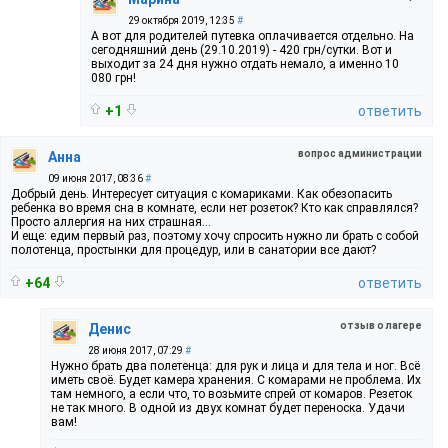
29 октября 2019, 12:35
#
А вот для родителей путевка оплачивается отдельно. На
сегодняшний день (29.10.2019) - 420 грн/сутки. Вот и
выходит за 24 дня нужно отдать немало, а именно 10
080 грн!
+1
ответить
вопрос администрации
Анна
09 июня 2017, 08:36
#
Добрый день. Интересует ситуация с комариками. Как обезопасить
ребенка во время сна в комнате, если нет розеток? Кто как справлялся?
Просто аллергия на них страшная...
И еще: едим первый раз, поэтому хочу спросить нужно ли брать с собой
полотенца, простынки для процедур, или в санатории все дают?
+64
ответить
отзыв о лагере
Денис
28 июня 2017, 07:29
#
Нужно брать два полетенца: для рук и лица и для тела и ног. Всё
иметь своё. Будет камера хранения. С комарами не проблема. Их
там немного, а если что, то возьмите спрей от комаров. Резеток
не так много. В одной из двух комнат будет переноска. Удачи
вам!