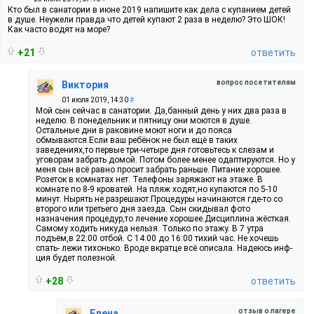
Кто был в санатории в июне 2019 напишите как дела с купанием детей
в душе. Неужели правда что детей купают 2 раза в неделю? Это ШОК!
Как часто водят на море?
+21
ответить
вопрос посетителям
Виктория
01 июля 2019, 14:30
#
Мой сын сейчас в санатории. Да,банный день у них два раза в
неделю. В понедельник и пятницу они моются в душе.
Остальные дни в раковине моют ноги и до пояса
обмываются.Если ваш ребёнок не был ещё в таких
заведениях,то первые три-четыре дня готовьтесь к слезам и
уговорам забрать домой. Потом более менее одаптируются. Но у
меня сын всё равно просит забрать раньше. Питание хорошее.
Розеток в комнатах нет. Телефоны заряжают на этаже. В
комнате по 8-9 кроватей. На пляж ходят,но купаются по 5-10
минут. Нырять не разрешают.Процедуры начинаются где-то со
второго или третьего дня заезда. Сын скидывал фото
назначения процедур,то лечение хорошее.Дисциплина жёсткая.
Самому ходить никуда нельзя. Только по этажу. В 7 утра
подъём,в 22:00 отбой. С 14:00 до 16:00 тихий час. Не хочешь
спать- лежи тихонько. Вроде вкратце всё описала. Надеюсь инф-
ция будет полезной.
+28
ответить
отзыв о лагере
Елена