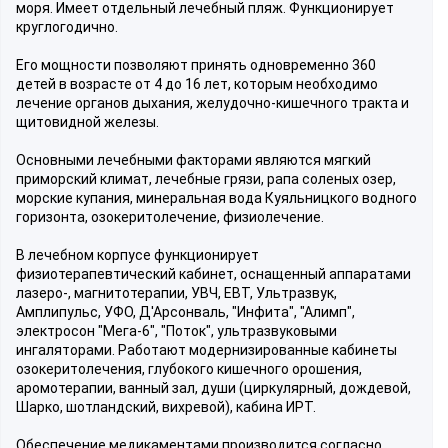
моря. Имеет отдельный лечебный пляж. Функционирует
круглогодично.
Его мощности позволяют принять одновременно 360
детей в возрасте от 4 до 16 лет, которым необходимо
лечение органов дыхания, желудочно-кишечного тракта и
щитовидной железы.
Основными лечебными факторами являются мягкий
приморский климат, лечебные грязи, рапа соленых озер,
морские купания, минеральная вода Куяльницкого водного
горизонта, озокеритолечение, физиолечение.
В лечебном корпусе функционирует
физиотерапевтический кабинет, оснащенный аппаратами
лазеро-, магнитотерапии, УВЧ, ЕВТ, Ультразвук,
Амплипульс, УФО, Д'Арсонваль, "Инфита", "Алимп",
электросон "Мега-6", "Поток", ультразвуковыми
ингаляторами. Работают модернизированные кабинеты
озокеритолечения, глубокого кишечного орошения,
аромотерапии, ванный зал, души (циркулярный, дождевой,
Шарко, шотландский, вихревой), кабина ИРТ.
Обеспечение медикаментами производится согласно