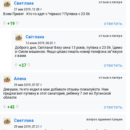
отзыв о лагере
Светлана
27 мая 2019, 13:28
#
Всем Привет . Кто то едет с Черкасс ? Путевка с 23.06
+19
ответить
отзыв о лагере
Світлана
12 июня 2019, 06:23
#
Доброго дня, Світлана! Везу сина 13 років, путівка з 23.06. Їдемо
зі Сміли машиною. Якщо цікаво пишіть номер телефона зв"яжуся
з вами.
+27
ответить
отзыв о лагере
Алена
29 мая 2019, 07:07
#
Девушки, те кто ездил в мае добавьте отзывы пожалуйста. Нам
предлагают путевку в этот санаторий, ребёнку 7 лет из Луганской
области
+43
ответить
вопрос администрации
Светлана
29 мая 2019, 07:21
#