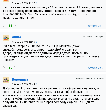
01 июля 2019, 11:20
#
Нам теж запропонували путівку з 11 липня ,хлопчик 12 років, дівчинка
14 років. Прошу напишіть коментарі, як ваші діти там відпочивають.
Тел. 0680891572. Ми з Черкаської обл.може хтось буде їхати
машиною,візьміть нас.
+11
ответить
отзыв о лагере
Аліна
05 июля 2019, 10:12
#
Була в санаторії з 25.06 по 12.07 2018 р. Мені там дуже
сподобалось,все чисто, акуратно,до дітей ставляться
добре,наглядають,часто водять на море,годують нормально,
процедури є,водять на площадку,є розважальні програми. Всі раджу
поїхати!
+17
ответить
вопрос посетителям
Вероника
10 июля 2019, 08:41
#
Добрый день! Еду в санаторий с ребенком 5 лет(у ребенка путёвка, за
себя плачу) с 14.08.19, хотим ехать на 15 дней(на больше нет
возможности), звоню в санаторий они говорят что прерывать путёвку
нельзя якобы проверяет Министерство, может кто ездил в этом году,
получилось ли прервать? P.S/ в прошлом году ездили на 15 дн. то
разрешали!