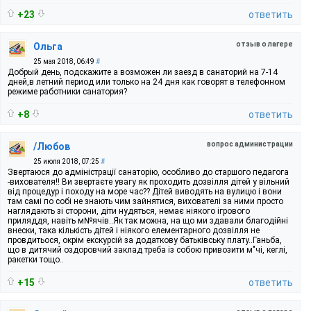
+23
ответить
отзыв о лагере
Ольга
25 мая 2018, 06:49
#
Добрый день, подскажите а возможен ли заезд в санаторий на 7-14
дней,в летний период или только на 24 дня как говорят в телефонном
режиме работники санатория?
+8
ответить
вопрос администрации
/Любов
25 июля 2018, 07:25
#
Звертаюся до адміністрації санаторію, особливо до старшого педагога
-вихователя!! Ви звертаєте увагу як проходить дозвілля дітей у вільний
від процедур і походу на море час?? Дітей виводять на вулицю і вони
там самі по собі не знають чим зайнятися, вихователі за ними просто
наглядають зі сторони, діти нудяться, немає ніякого ігрового
приляддя, навіть м№ячів..Як так можна, на що ми здавали благодійні
внески, така кількість дітей і ніякого елементарного дозвілля не
провдитьося, окрім екскурсій за додаткову батьківську плату..Ганьба,
що в дитячий оздоровчий заклад треба із собою привозити м"чі, кеглі,
ракетки тощо..
+15
ответить