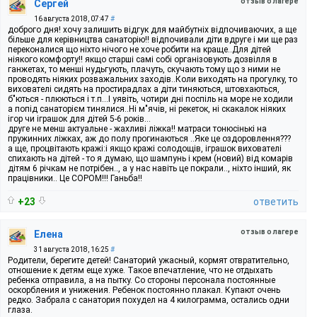
отзыв о лагере
Сергей
16 августа 2018, 07:47
#
доброго дня! хочу залишить відгук для майбутніх відпочиваючих, а ще
більше для керівництва санаторію!! відпочивали діти вдруге і ми ще раз
переконалися що ніхто нічого не хоче робити на краще..Для дітей
ніякого комфорту!! якщо старші самі собі організовують дозвілля в
ганжетах, то менші нудьгують, плачуть, скучають тому що з ними не
проводять ніяких розважальних заходів..Коли виходять на прогулку, то
вихователі сидять на простирадлах а діти тиняються, штовхаються,
б"ються - плюються і т.п...І уявіть, чотири дні поспіль на море не ходили
а попід санаторієм тинялися..Ні м"ячів, ні рекеток, ні скакалок ніяких
ігор чи іграшок для дітей 5-6 років...
друге не менш актуальне - жахливі ліжка!! матраси тонюсінькі на
пружинних ліжках, аж до полу прогинаються ..Яке це оздоровлення???
а ще, процвітають кражі:і якщо кражі солодощів, іграшок вихователі
спихають на дітей - то я думаю, що шампунь і крем (новий) від комарів
дітям 6 річкам не потрібен.., а у нас навіть це покрали.., ніхто інший, як
працівники.. Це СОРОМ!!! Ганьба!!
+23
ответить
отзыв о лагере
Елена
31 августа 2018, 16:25
#
Родители, берегите детей! Санаторий ужасный, кормят отвратительно,
отношение к детям еще хуже. Такое впечатление, что не отдыхать
ребенка отправила, а на пытку. Со стороны персонала постоянные
оскорбления и унижения. Ребенок постоянно плакал. Купают очень
редко. Забрала с санатория похудел на 4 килограмма, остались одни
глаза.