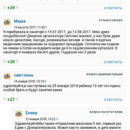
+29
ответить
отзыв о лагере
Маша
14 августа 2017, 11:00
#
Я перебувала в санаторії з 19.07.2017. до 12.08.2017. Мені дуже
сподобалося! Дякуючи організатору Світлані Іванівні, у нас були дуже
класні дискотеки, заходи, розважальні вечори. А також я вдячна
медичним працівникам за оздоровчі процедури. Спочатку ми ходили
на лиман а потім на відкрите море де я із задоволенням купалася. В
санаторії я знайшла багато друзів. Годували нас 5 разів
+20
ответить
вопрос администрации
свитлана
14 января 2018, 10:10
#
здраствуйте,в нас путевка на 29 января 2018 ребенку 10 лет что нужно
ссобой брать и будут занятия какие
+27
ответить
вопрос посетителям
Елена
21 января 2018, 16:22
#
Здравствуйте!Мы также отправляем мальчика 9 лет, первый раз.
Едем с Днепропетровска. Может как-то свяжемся, и дети вместе