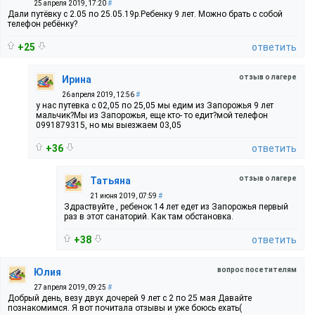
25 апреля 2019, 17:20
#
Дали путёвку с 2.05 по 25.05.19р.Ребенку 9 лет. Можно брать с собой
телефон ребёнку?
+25
ответить
отзыв о лагере
Ирина
26 апреля 2019, 12:56
#
у нас путевка с 02,05 по 25,05 мы едим из Запорожья 9 лет
мальчик?Мы из Запорожья, еще кто- то едит?мой телефон
0991879315, но мы выезжаем 03,05
+36
ответить
отзыв о лагере
Татьяна
21 июня 2019, 07:59
#
Здраствуйте , ребенок 14 лет едет из Запорожья первый
раз в этот санаторий. Как там обстановка.
+38
ответить
вопрос посетителям
Юлия
27 апреля 2019, 09:25
#
Добрый день, везу двух дочерей 9 лет с 2 по 25 мая Давайте
познакомимся. Я вот почитала отзывы и уже боюсь ехать(