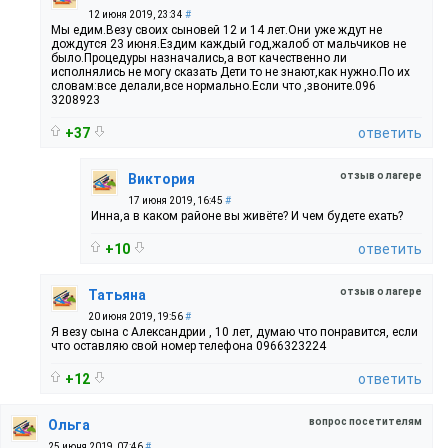
12 июня 2019, 23:34
#
Мы едим.Везу своих сыновей 12 и 14 лет.Они уже ждут не
дождутся 23 июня.Ездим каждый год,жалоб от мальчиков не
было.Процедуры назначались,а вот качественно ли
исполнялись не могу сказать Дети то не знают,как нужно.По их
словам:все делали,все нормально.Если что ,звоните.096
3208923
+37
ответить
отзыв о лагере
Виктория
17 июня 2019, 16:45
#
Инна,а в каком районе вы живёте? И чем будете ехать?
+10
ответить
отзыв о лагере
Татьяна
20 июня 2019, 19:56
#
Я везу сына с Александрии , 10 лет, думаю что понравится, если
что оставляю свой номер телефона 0966323224
+12
ответить
вопрос посетителям
Ольга
25 июня 2019, 07:46
#