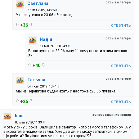
отзыв о лагере
Светлана
27 мая 2019, 13:26
#
У нас путевка с 23.06 с Черкасс,
+36
ответить
отзыв о лагере
Надія
31 мая 2019, 09:49
#
В нас путівка з 23 06 сину 11 хочу поіхати з ним незнаю
як
+40
ответить
отзыв о лагере
Татьяна
04 июня 2019, 10:41
#
Мы из Чернигова будем ехать.У нас тоже с23.06 путёвка.
+26
ответить
вопрос администрации
Інна
05 мая 2019, 11:33
#
Моєму сину 6 років. Залишила в санаторії його самого з телефоном. А у
вихователів номер не взяла. Уже два дні не можу зв'язатися із сином.
Що робити? Як дізнатися чи все в нього гаразд???