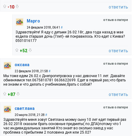
-10
ответить
отзыв о лагере
Марго
24 февраля 2018, 06:41
#
Здравствуйте! Я еду с детьми 26.02.18г, два года назад в мае
ездила старшая дочь (7лет)- ей понравилось. Кто едет с Киева?
0501016177
+52
ответить
отзыв о лагере
оксана
22 февраля 2018, 21:58
#
Мы тоже едем 26.02.с Днепропетровска у нас девочке 11 лет. Давайте
обменяемся тел.0675810781 0636622699. Едет в первый раз,что брать
не знаем и что делать с учебниками,брать с собой?
+87
ответить
отзыв о лагере
светлана
20 марта 2018, 21:28
#
Здравствуйте меня зовут Светлана моему сыну 10 лет едет первый раз
26.02.2018 сказали брать основные предметы( по ДПА)потому что 1
час индивидуальных занятий Кто знает во сколько заезд у нас
проблема с прибытием 2 половина дня или 25.02?