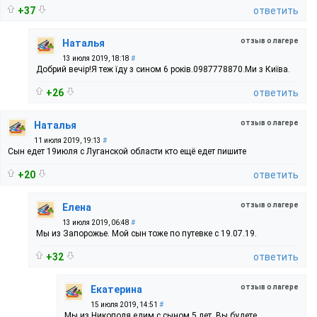
+37
ответить
отзыв о лагере
Наталья
13 июля 2019, 18:18
#
Добрий вечір!Я теж їду з сином 6 років.0987778870.Ми з Київа.
+26
ответить
отзыв о лагере
Наталья
11 июля 2019, 19:13
#
Сын едет 19июля с Луганской области кто ещё едет пишите
+20
ответить
отзыв о лагере
Елена
13 июля 2019, 06:48
#
Мы из Запорожье. Мой сын тоже по путевке с 19.07.19.
+32
ответить
отзыв о лагере
Екатерина
15 июля 2019, 14:51
#
Мы из Никополя едим с сыном 5 лет. Вы будете