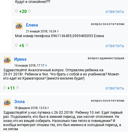
будут и спокойнее???
+20
ответить
вопрос посетителям
Елена
21 января 2018, 16:24
#
Мой номер телефона 0961136459,0959405093 Елена
+5
ответить
вопрос администрации
Ирина
16 января 2018, 17:17
#
Здравствуйте! Аналогичный вопрос. Отправляю ребенка на
29.01.2018г. Ребенок в 9кл. Что брать с собой и из учебников? Может-
кто едет из Краматорска? (вместе веселее будет)
+11
ответить
вопрос посетителям
Элла
18 февраля 2018, 12:36
#
Здравствуйте! у нас путевка с 26.02.2018г. Ребенку 10 лет. Едет первый
раз. Подскажите, кто был в зимний период, как насчет отопления. Не
знаю,что из вещей собирать. Насколько там тепло в помещении? И
вообще интересуют отзывы тех, кто был именно в холодный период, а
не летом.