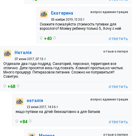
вопрос администрации
Екатерина
05 ноября 2019, 13:30
#
Скажите пожалуйста стоимость тупевки для
взрослого? Моему ребенку только 5, Хочу с ней.
+40
ответить
отзыв о лагере
Наталія
07 июня 2017, 07:15
#
Отдихали два года подряд. Санаторий, персонал, территория все
отлично. Дети просятся весь год поехать. Комнаті простые,но чистые.
Много процерур. Пятиразовое питание. Сложно не поправиться!!
Советую.
+68
ответить
вопрос администрации
наталія
22 июня 2017, 14:36
#
якщо путівки на дітей безкоштовно а для батьків
+84
ответить
отзыв о лагере
Марина