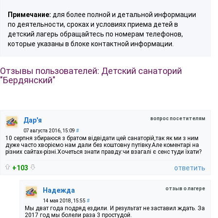
Примечание:
для более полной и детальной информации
по деятельности, сроках и условиях приема детей в
детский лагерь обращайтесь по номерам телефонов,
которые указаны в блоке контактной информации.
Отзывы пользователей: Детский санаторий
"Бердянский"
вопрос посетителям
Дар'я
07 августа 2016, 15:09
#
10 серпня збираюся з братом відвідати цей санаторій,так як ми з ним
дуже часто хворіємо нам дали без коштовну путівку.Але коментарі на
різних сайтах-різні.Хочеться знати правду:чи взагалі є сенс туди їхати?
+103
ответить
отзыв о лагере
Надежда
14 мая 2018, 15:55
#
Мы дват года подряд ездили. И результат не заставил ждать. За
2017 год мы болели раза 3 простудой.