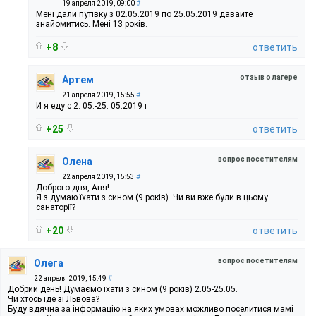
19 апреля 2019, 09:00
#
Мені дали путівку з 02.05.2019 по 25.05.2019 давайте
знайомитись. Мені 13 років.
+8
ответить
отзыв о лагере
Артем
21 апреля 2019, 15:55
#
И я еду с 2. 05.-25. 05.2019 г
+25
ответить
вопрос посетителям
Олена
22 апреля 2019, 15:53
#
Доброго дня, Аня!
Я з думаю їхати з сином (9 років). Чи ви вже були в цьому
санаторії?
+20
ответить
вопрос посетителям
Олега
22 апреля 2019, 15:49
#
Добрий день! Думаємо їхати з сином (9 років) 2.05-25.05.
Чи хтось їде зі Львова?
Буду вдячна за інформацію на яких умовах можливо поселитися мамі