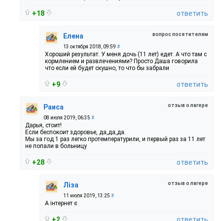
+18
ответить
вопрос посетителям
Елена
13 октября 2018, 09:59
#
Хороший результат. У меня дочь (11 лет) едет. А что там с
кормлением и развлечениями? Просто Даша говорила
что если ей будет скушно, то что бы забрали
+9
ответить
отзыв о лагере
Раиса
08 июля 2019, 06:35
#
Дарья, стоит!
Если беспокоит здоровье, да,да,да.
Мы за год 1 раз легко протемпературили, и первый раз за 11 лет
не попали в больницу
+28
ответить
отзыв о лагере
Ліза
11 июля 2019, 13:25
#
А інтернет є
+2
ответить