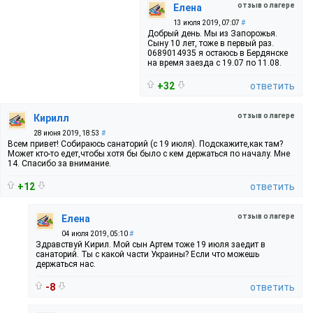
отзыв о лагере
Елена
13 июля 2019, 07:07
#
Добрый день. Мы из Запорожья.
Сыну 10 лет, тоже в первый раз.
0689014935 я остаюсь в Бердянске
на время заезда с 19.07 по 11.08.
+32
ответить
отзыв о лагере
Кирилл
28 июня 2019, 18:53
#
Всем привет! Собираюсь санаторий (с 19 июля). Подскажите,как там?
Может кто-то едет,чтобы хотя бы было с кем держаться по началу. Мне
14. Спасибо за внимание.
+12
ответить
отзыв о лагере
Елена
04 июля 2019, 05:10
#
Здравствуй Кирил. Мой сын Артем тоже 19 июля заедит в
санаторий. Ты с какой части Украины? Если что можешь
держаться нас.
-8
ответить