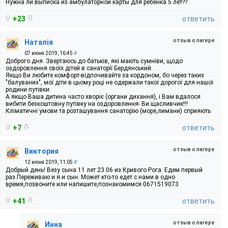
Нужна ли выписка из амбулаторной карты для ребенка 5 лет??
+23
ответить
отзыв о лагере
Наталія
07 июня 2019, 16:45
#
Доброго дня. Звертаюсь до батьків, які мають сумніви, щодо
оздоровлення своїх дітей в санаторії Бердянський.
Якщо Ви любите комфорт-відпочивайте за кордоном, бо через таких
"балуваних", мої діти в цьому році не одержали такої дорогої для нашої
родини путівки.
А якщо Ваша дитина часто хворіє (органи дихання), і Вам вдалося
вибити безкоштовну путівку на оздоровлення- Ви щасливчик!!!
Кліматичні умови та розташування санаторію (море,лимани) сприяють
+7
ответить
отзыв о лагере
Виктория
12 июня 2019, 11:05
#
Добрый день! Везу сына 11 лет 23.06 из Кривого Рога. Едем первый
раз.Переживаю и я и сын. Может кто-то едет с нами в одно
время,позвоните или напишите,познакомимся.0671519073
+41
ответить
отзыв о лагере
Инна