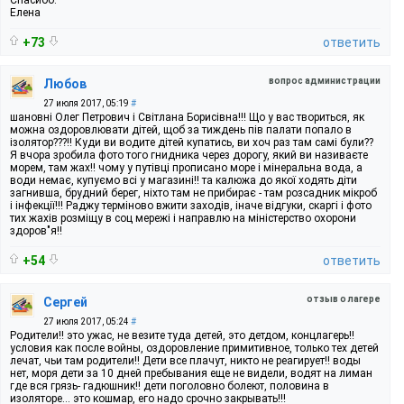
Елена
+73
ответить
вопрос администрации
Любов
27 июля 2017, 05:19
#
шановні Олег Петрович і Світлана Борисівна!!! Що у вас твориться, як
можна оздоровлювати дітей, щоб за тиждень пів палати попало в
ізолятор???!! Куди ви водите дітей купатись, ви хоч раз там самі були??
Я вчора зробила фото того гнидника через дорогу, який ви називаєте
морем, там жах!! чому у путівці прописано море і мінеральна вода, а
води немає, купуємо всі у магазині!! та калюжа до якої ходять діти
загнивша, брудний берег, ніхто там не прибирає - там розсадник мікроб
і інфекції!!! Раджу терміново вжити заходів, іначе відгуки, скаргі і фото
тих жахів розміщу в соц мережі і направлю на міністерство охорони
здоров"я!!
+54
ответить
отзыв о лагере
Сергей
27 июля 2017, 05:24
#
Родители!! это ужас, не везите туда детей, это детдом, концлагерь!!
условия как после войны, оздоровление примитивное, только тех детей
лечат, чьи там родители!! Дети все плачут, никто не реагирует!! воды
нет, моря дети за 10 дней пребывания еще не видели, водят на лиман
где вся грязь- гадюшник!! дети поголовно болеют, половина в
изоляторе... это кошмар, его надо срочно закрывать!!!