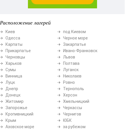
Расположение лагерей
Киев
под Киевом
Одесса
Черное море
Карпаты
Закарпатье
Прикарпатье
Ивано-Франковск
Черновцы
Львов
Харьков
Полтава
Сумы
Луганск
Винница
Николаев
Луцк
Ровно
Днепр
Тернополь
Донецк
Херсон
Житомир
Хмельницкий
Запорожье
Черкассы
Кропивницкий
Чернигов
Крым
ЮБК
Азовское море
за рубежом