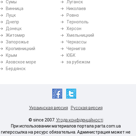
Сумы
Луганск
Винница
Николаев
Луцк
Ровно
Днепр
Тернополь
Донецк
Херсон
Житомир
Хмельницкий
Запорожье
Черкассы
Кропивницкий
Чернигов
Крым
ЮБК
Азовское море
за рубежом
Бердянск
Украинская версия
Русская версия
© since 2007.
Угода конфіденційності
При использовании материалов портала parta.com.ua
гиперссылка на ресурс обязательна. Администрация может не