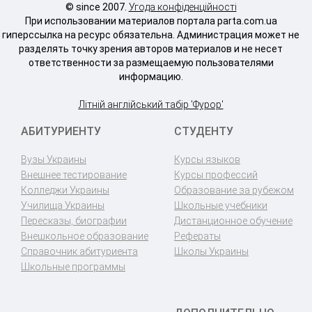
© since 2007.
Угода конфіденційності
При использовании материалов портала parta.com.ua
гиперссылка на ресурс обязательна. Администрация может не
разделять точку зрения авторов материалов и не несет
ответственности за размещаемую пользователями
информацию.
Літній англійський табір 'Фурор'
АБИТУРИЕНТУ
СТУДЕНТУ
Вузы Украины
Курсы языков
Внешнее тестирование
Курсы профессий
Колледжи Украины
Образование за рубежом
Училища Украины
Школьные учебники
Пересказы, биографии
Дистанционное обучение
Внешкольное образование
Рефераты
Справочник абитуриента
Школы Украины
Школьные программы