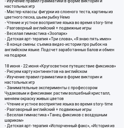
- Изучение правил грамматики в форме викторин и
настольных игр
- Мастер-классы: фигурки из слоеного теста, картины из
цветного песка, шьем рыбку Немо
- Чтение и устное восприятие языка во время story-time
- Разговорный английский + подвижные игры
- Веселая гимнастика «Зоопарк»
- Детская арт-терапия «Три слова», «Я знаю пять имен»
- В конце смены: съемка видео-истории про рыбок на
английском языке. Подсчет заработанных балов и обмен
на подарки.
18 июня - 22 июня «Кругосветное путешествие фиксиков»
- Рисуем карту континентов на английском
- Изучение правил грамматики в форме викторин и
настольных игр
- Занимательные эксперименты с профессором
Чудаковым и фиксиками: растим волшебный кристалл,
меняем окраску живых цветов
- Чтение и устное восприятие языка во время story-time
- Разговорный английский + подвижные игры
- Веселая гимнастика «Танец фиксиков с воздушным
шариком»
- Детская арт-терапия «Испорченный факс», «История из