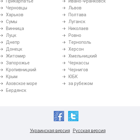
Прикарпатье
Ивано-Франковск
Черновцы
Львов
Харьков
Полтава
Сумы
Луганск
Винница
Николаев
Луцк
Ровно
Днепр
Тернополь
Донецк
Херсон
Житомир
Хмельницкий
Запорожье
Черкассы
Кропивницкий
Чернигов
Крым
ЮБК
Азовское море
за рубежом
Бердянск
Украинская версия
Русская версия