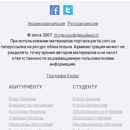
Украинская версия
Русская версия
© since 2007.
Угода конфіденційності
При использовании материалов портала parta.com.ua
гиперссылка на ресурс обязательна. Администрация может не
разделять точку зрения авторов материалов и не несет
ответственности за размещаемую пользователями
информацию.
Географія 9 клас
АБИТУРИЕНТУ
СТУДЕНТУ
Вузы Украины
Курсы языков
Внешнее тестирование
Курсы профессий
Колледжи Украины
Образование за рубежом
Училища Украины
Школьные учебники
Пересказы, биографии
Дистанционное обучение