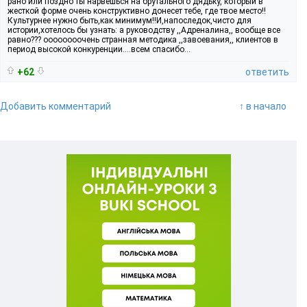
рано или поздно ты нарвешься на брутального дядьку, который в
жесткой форме очень конструктивно донесет тебе, где твое место!!
Культурнее нужно быть,как минимум!!И,напоследок,чисто для
истории,хотелось бы узнать: а руководству ,,Адреналина,, вообще все
равно??? оооооооочень странная методика ,,завоевания,, клиентов в
период высокой конкуренции....всем спасибо...
+62
ответить
Добавить комментарий
↑ в начало