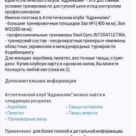
Идея Атлетического клуба "Адреналин" - это достойные
условия тренировки по доступной цене и под контролем
профессионалов.
Именно поэтому в Атлетическом клубе "Адреналин":
- большие тренировочные площадки Зал №1(400 кв.м), Зал
№2(280 кв.м);
- профессиональные тренажеры Vasil Gym, INTERATLETIKA;
- тренерский состав - неоднократные призеры и чемпионы
областных, украинских и международных турниров по
бодибилдингу.
Для женщин: аэробика, пилатес, восточные танцы, стрип-
денс. Купив клубную карту в одном из залов, Вы можете
посещать любой зал (пока их 2).
Дополнительная информация
Атлетический клуб "Адреналин" можно найти в
следующих разделах:
-
Аэробика
-
Танцы на пилоне
-
Пилатес
-
Танец живота
-
Тренажерные залы
Примечание:
для более полной и детальной информации,