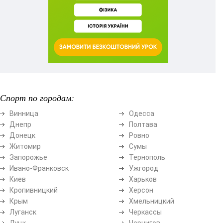
Спорт по городам:
Винница
Одесса
Днепр
Полтава
Донецк
Ровно
Житомир
Сумы
Запорожье
Тернополь
Ивано-Франковск
Ужгород
Киев
Харьков
Кропивницкий
Херсон
Крым
Хмельницкий
Луганск
Черкассы
Луцк
Чернигов