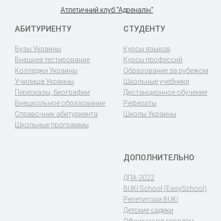
Атлетичний клуб "Адреналін"
АБИТУРИЕНТУ
СТУДЕНТУ
Вузы Украины
Курсы языков
Внешнее тестирование
Курсы профессий
Колледжи Украины
Образование за рубежом
Училища Украины
Школьные учебники
Пересказы, биографии
Дистанционное обучение
Внешкольное образование
Рефераты
Справочник абитуриента
Школы Украины
Школьные программы
ДОПОЛНИТЕЛЬНО
ДПА-2022
BUKI School (EasySchool)
Репетитори BUKI
Детские садики
Обучение по городам