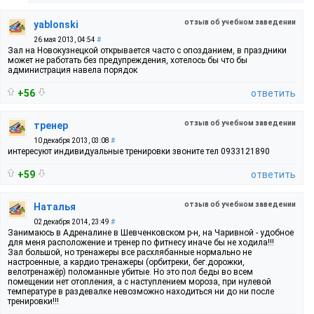
отзыв об учебном заведении
yablonski
26 мая 2013, 04:54
#
Зал на Новокузнецкой открывается часто с опозданием, в праздники
может не работать без предупреждения, хотелось бы что бы
администрация навела порядок
+56
ответить
отзыв об учебном заведении
тренер
10 декабря 2013, 03:08
#
интересуют индивидуальные тренировки звоните тел 0933121890
+59
ответить
отзыв об учебном заведении
Наталья
02 декабря 2014, 23:49
#
Занимаюсь в Адреналине в Шевченковском р-н, на Чаривной - удобное
для меня расположение и тренер по фитнесу иначе бы не ходила!!!
Зал большой, но тренажеры все расхлябанные нормально не
настроенные, а кардио тренажеры (орбитреки, бег.дорожки,
велотренажёр) поломанные убитые. Но это пол беды во всем
помещении нет отопления, а с наступлением мороза, при нулевой
температуре в раздевалке невозможно находиться ни до ни после
тренировки!!!