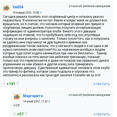
отзыв об учебном заведении
Vell04
14 января 2013, 19:03
#
Сегодня решила посетить этот спортивный центр и осталась ужасно
недовольна. Я конечно же не пуп Земли и вокруг меня не должно все
вращаться, но я считаю, что человек который впервый раз пришел в
спортивную секцию должен полностью получить исчерпывающую
информацию от администратора клуба. Вместо этого девушка
сидевшая за стойкой, что-то пробубнила себе под нос,опустивши
голову на мои вопросы о занятиях. Только после того, как я попросила
ее уделить мне пару минут ее драгоценного времени она
раздраженным тоном сказала, что у нее много людей и я не одна и ей
нужно заполнить всем карточки!Что за неуважение вообще к людям
которые туда хотят ходить заниматься при чем не бесплатно... Тренер
вообще показал за пять минут как работают тренажоры, показав
только как что переключается и даже не показав как правильно делать
упражнения на нем убежал в другой конец зала тренировать
проплаченую девушку...Едиственный адекватный человек в этом клубе
это тренер по фитнесу, которая сама подошла и спросила что
непонятно и рассказала как проходят занятия.Спасибо ей за это!
+141
ответить
отзыв об учебном заведении
Маргарита
14 июня 2013, 11:23
#
+1!!!
+57
ответить