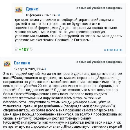
отзыв об учебном заведении
Денис
10 февраля 2016, 19:45
#
тренеры не могут помочь с подборкой упражнений людям с
грыжей в позвонке говорят что не будут помогать в
насмешлевой форме , мне Доцент.неврологии сказал что мне
можно заниматься и нужно но пусть тренер посоветует
упражнения с минимальной нагрузкой на позвоночник и делать
упражнение экстензию ! Согласен с Евгением !
+107
ответить
отзыв об учебном заведении
Евгения
12 апреля 2019, 18:54
#
Это тот редкий случай, когда ты не просто удивлена, когда ты в полном
шоке!!!Складывается ощущение, что миссия персонала ,,Адреналина,,
направлена на уничтожение малейшего желания посещать именно эту
сеть спротклубов!!за 20 лет я посетила много спортзалов Украины,но
такого!!!! Я не видела нигде!!!!! Я даже не знаю, что меня шокировало
больше всего!!!Неприкрепленное к полу ковровое покрытие,что
является жесточайшим нарушением элементарной техники
безопасности...отсутствие системы кондиционирования...убитые
тренажеры...грязный раздолбанный (пардон,за мой французский)))
спортинвентарь..но более всего меня поразило хамство персонала!!!
меня даже посещало желание извиниться, за то,что я побеспокоила их
своим визитом!!)))отдельный респект тренеру Роману
Рябцеву)))эй,парень,ты как минимум на работе,и вести себя надо..я уж
не претендую на ,,профессионально,,!!!но существуют этические нормы!!