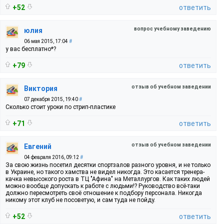
+52
ответить
вопрос учебному заведению
юлия
06 мая 2015, 17:04
#
у вас бесплатно*?
+79
ответить
отзыв об учебном заведении
Виктория
07 декабря 2015, 19:40
#
Сколько стоит уроки по стрип-пластике
+71
ответить
отзыв об учебном заведении
Евгений
04 февраля 2016, 09:12
#
За свою жизнь посетил десятки спортзалов разного уровня, и не только
в Украине, но такого хамства не видел никогда. Это касается тренера-
качка невысокого роста в ТЦ "Афина" на Металлургов. Как таких людей
можно вообще допускать к работе с людьми!? Руководство всё-таки
должно пересмотреть своё отношение к подбору персонала. Никогда
никому этот клуб не посоветую, и сам туда не пойду.
+52
ответить