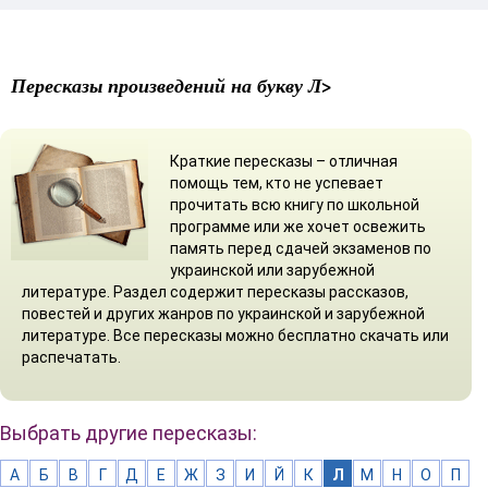
Пересказы произведений на букву Л>
Краткие пересказы – отличная
помощь тем, кто не успевает
прочитать всю книгу по школьной
программе или же хочет освежить
память перед сдачей экзаменов по
украинской или зарубежной
литературе. Раздел содержит пересказы рассказов,
повестей и других жанров по украинской и зарубежной
литературе. Все пересказы можно бесплатно скачать или
распечатать.
Выбрать другие пересказы:
А
Б
В
Г
Д
Е
Ж
З
И
Й
К
Л
М
Н
О
П