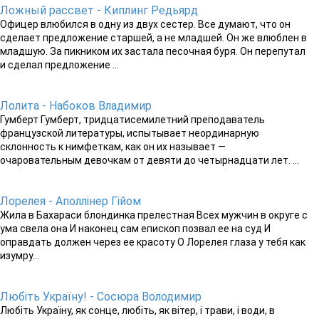
Ложный рассвет - Киплинг Редьярд
Офицер влюбился в одну из двух сестер. Все думают, что он
сделает предложение старшей, а не младшей. Он же влюблен в
младшую. За пикником их застала песочная буря. Он перепутал
и сделал предложение ...
Лолита - Набоков Владимир
Гумберт Гумберт, тридцатисемилетний преподаватель
французской литературы, испытывает неординарную
склонность к нимфеткам, как он их называет —
очаровательным девочкам от девяти до четырнадцати лет. ...
Лорелея - Аполлінер Гійом
Жила в Бахараси блондинка прелестная Всех мужчин в округе с
ума свела она И наконец сам епископ позвал ее на суд И
оправдать должен через ее красоту О Лорелея глаза у тебя как
изумру...
Любіть Україну! - Сосюра Володимир
Любіть Україну, як сонце, любіть, як вітер, і трави, і води, в