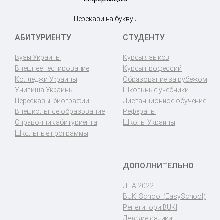
Перекази на букву Л
АБИТУРИЕНТУ
СТУДЕНТУ
Вузы Украины
Курсы языков
Внешнее тестирование
Курсы профессий
Колледжи Украины
Образование за рубежом
Училища Украины
Школьные учебники
Пересказы, биографии
Дистанционное обучение
Внешкольное образование
Рефераты
Справочник абитуриента
Школы Украины
Школьные программы
ДОПОЛНИТЕЛЬНО
ДПА-2022
BUKI School (EasySchool)
Репетитори BUKI
Детские садики