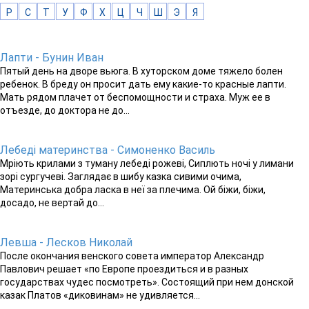
Р
С
Т
У
Ф
Х
Ц
Ч
Ш
Э
Я
Лапти - Бунин Иван
Пятый день на дворе вьюга. В хуторском доме тяжело болен
ребенок. В бреду он просит дать ему какие-то красные лапти.
Мать рядом плачет от беспомощности и страха. Муж ее в
отъезде, до доктора не до...
Лебеді материнства - Симоненко Василь
Мріють крилами з туману лебеді рожеві, Сиплють ночі у лимани
зорі сургучеві. Заглядає в шибу казка сивими очима,
Материнська добра ласка в неї за плечима. Ой біжи, біжи,
досадо, не вертай до...
Левша - Лесков Николай
После окончания венского совета император Александр
Павлович решает «по Европе проездиться и в разных
государствах чудес посмотреть». Состоящий при нем донской
казак Платов «диковинам» не удивляется...