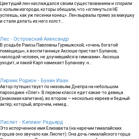
Цветущий лен наслаждался своим существованием и спорили
с кольям изгороди, которы обещали, что «оглянуться НЕ
успеешь, как уж песенки конец». Лен вырвалы прямо за макушку
и стали делать из него холст...
Лес - Островский Александр
В усадьбе Раисы Павловны Гурмыжской, «очень богатой
помещицы», к воспитаннице Аксюше пристает Буланов,
«молодой человек, не доучившийся в гимназии». Аксюша
уходит, и лакей Карп намекает Буланову: н...
Лирник Родион - Бунин Иван
Автор путешествует по низовьям Днепра на небольшом
пароходике «Олег». В первом классе едет какая-то девица
(знакомая капитана), во втором — несколько евреев и бедный
актёр, который, впрочем, немед...
Лиспет - Киплинг Редьярд
Это испорченное имя Елизавета (на наречии гималайских
горцев оно звучало как Лиспет). Она дочь гималайского горца