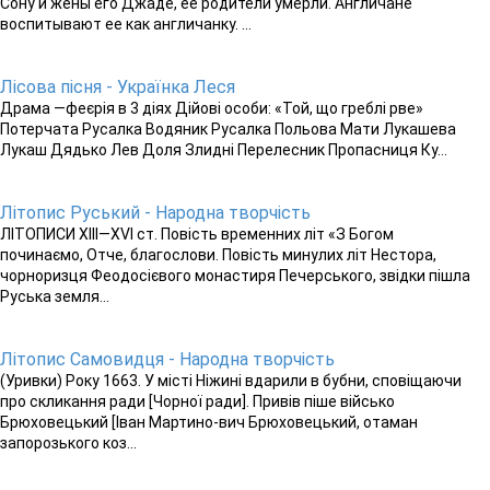
Сону и жены его Джаде, ее родители умерли. Англичане
воспитывают ее как англичанку. ...
Лісова пісня - Українка Леся
Драма —феєрія в 3 діях Дійові особи: «Той, що греблі рве»
Потерчата Русалка Водяник Русалка Польова Мати Лукашева
Лукаш Дядько Лев Доля Злидні Перелесник Пропасниця Ку...
Літопис Руський - Народна творчість
ЛІТОПИСИ XIII—XVI ст. Повість временних літ «З Богом
починаємо, Отче, благослови. Повість минулих літ Нестора,
чорноризця Феодосієвого монастиря Печерського, звідки пішла
Руська земля...
Літопис Самовидця - Народна творчість
(Уривки) Року 1663. У місті Ніжині вдарили в бубни, сповіщаючи
про скликання ради [Чорної ради]. Привів піше військо
Брюховецький [Іван Мартино-вич Брюховецький, отаман
запорозького коз...