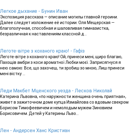
Легкое дыхание - Бунин Иван
Экспозиция рассказа — описание могилы главной героини.
Далее следует изложение её истории. Оля Мещерская —
благополучная, способная и шаловливая гимназистка,
безразличная к наставлениям классной д...
Леготе-вітре з коханого краю! - Гафіз
Леготе-вітре з коханого краю! Ой, принеси мені, щиро благаю,
Пахощів амбри з коси ароматної Любки моєї. Заприсягнуся я
нею самою: Все, що захочеш, ти зробиш зо мною, Лиш принеси
мені вістку ...
Леди Макбет Мценского уезда - Лесков Николай
Катерина Львовна, «по наружности женщина очень приятная»,
живет в зажиточном доме купца Измайлова со вдовым свекром
Борисом Тимофеевичем и немолодым мужем Зиновием
Борисовичем. Детей у Катерины Льво...
Лен - Андерсен Ханс Кристиан