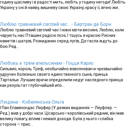
годину щасливу і в радості мить, любіть у годину негоди! Любіть
Україну у сні й наяву, вишневу свою Україну, красу її, вічно жи...
Люблю травневий світлий час... - Бертран де Борн
Люблю травневий світлий час І ніжні квіти весняні, Люблю, коли
чарують нас Пташині радісні пісні, І тішусь я красою Рясних
наметів і шатрів, Розкиданих серед лугів, Де гасла ждуть до
бою Ряд...
Любовь к трём апельсинам - Гоцци Карло
Сильвио, король Треф, необычайно взволнован и чрезвычайно
удручен болезнью своего единственного сына, принца
Тартальи. Лучшие врачи определили недуг наследного принца
как результат глубочайшей ипо...
Людина - Кобилянська Ольга
І Пан Епамінондас Ляуфер (У деяких виданнях — Ляуфлер. —
Ред.) жив у добрі часи. Цісарсько—королівський радник, він мав
велику повагу, вплив і немалі доходи. Була у нього і слабка
сторона — прис...