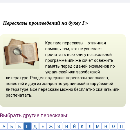
Пересказы произведений на букву Г>
Краткие пересказы – отличная
помощь тем, кто не успевает
прочитать всю книгу по школьной
программе или же хочет освежить
память перед сдачей экзаменов по
украинской или зарубежной
литературе. Раздел содержит пересказы рассказов,
повестей и других жанров по украинской и зарубежной
литературе. Все пересказы можно бесплатно скачать или
распечатать.
Выбрать другие пересказы:
А
Б
В
Г
Д
Е
Ж
З
И
Й
К
Л
М
Н
О
П