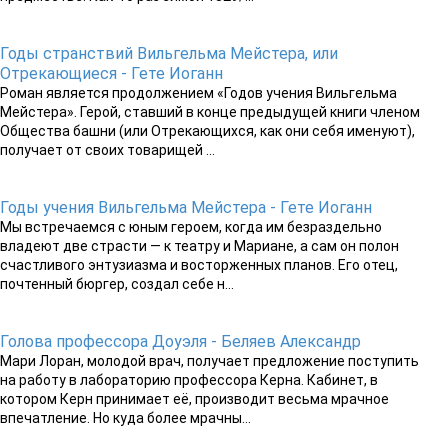
Годы странствий Вильгельма Мейстера, или
Отрекающиеся - Гете Иоганн
Роман является продолжением «Годов учения Вильгельма
Мейстера». Герой, ставший в конце предыдущей книги членом
Общества башни (или Отрекающихся, как они себя именуют),
получает от своих товарищей ...
Годы учения Вильгельма Мейстера - Гете Иоганн
Мы встречаемся с юным героем, когда им безраздельно
владеют две страсти — к театру и Мариане, а сам он полон
счастливого энтузиазма и восторженных планов. Его отец,
почтенный бюргер, создал себе н...
Голова профессора Доуэля - Беляев Александр
Мари Лоран, молодой врач, получает предложение поступить
на работу в лабораторию профессора Керна. Кабинет, в
котором Керн принимает её, производит весьма мрачное
впечатление. Но куда более мрачны...