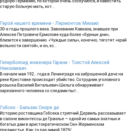
родную Германию, по которой очень соскучился, и навестить
старую больную мать, кот...
Герой нашего времени - Лермонтов Михаил
30-е годы прошлого века. Завоевание Кавказа, знавшее при
Алексее Петровиче Ермолове куда более «бурные дни»,
близится к завершению. «Чуждые силы», конечно, тяготят «край
вольности святой», и он, ес...
Гиперболоид инженера Гарина - Толстой Алексей
Николаевич
В начале мая 192… года в Ленинграде на заброшенной даче на
реке Крестовке происходит убийство. Сотрудник уголовного
розыска Василий Витальевич Шельга обнаруживает
зарезанного человека со следами пыт...
Гобсек - Бальзак Оноре де
Историю ростовщика Гобсека стряпчий Дервиль рассказывает
в салоне виконтессы де Гранлье — одной из самых знатных и
богатых дам в аристократическом Сен-Жерменском
предместье. Как-то раз зимой 1829/...