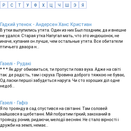
Р
С
Т
У
Ф
Х
Ц
Ч
Ш
Э
Я
Гадкий утенок - Андерсен Ханс Кристиан
В утки вылупились утята. Один из них Был поздним, да и внешне
не удался. Старая утка Напугал мать, что это индюшонок, не
иначе, купания он лучше, чем остальные утята. Все обитатели
птичьего дваора н...
Газелі - Рудакі
* * * Як друг обмовиться, ти пропусти повз вуха. Адже на світі
так: де радість, там і скруха. Провина доброго тяжкою не буває,
Од ласки першої забудеться наруга. Чи сто хороших діл одне
недоб...
Газелі - Гафіз
Я по троянду в сад спустився на світанні. Там соловей
зайшовся в щебетанні. Мій побратим гіркий, закоханий в
троянду, ронив, ридаючи, мелодії весняні. Не стало вірності і
дружби на землі, немає...