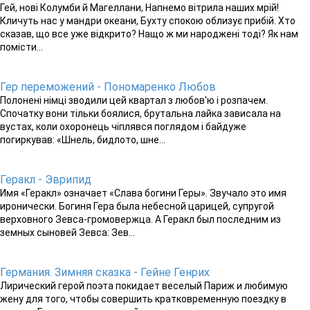
Гей, нові Колумби й Магеллани, Напнемо вітрила наших мрій!
Кличуть нас у мандри океани, Бухту спокою облизує прибій. Хто
сказав, що все уже відкрито? Нащо ж ми народжені тоді? Як нам
помісти...
Гер переможений - Пономаренко Любов
Полонені німці зводили цей квартал з любов'ю і розпачем.
Спочатку вони тільки боялися, брутальна лайка зависала на
вустах, коли охоронець чіплявся поглядом і байдуже
погиркував: «Шнель, бидлото, шне...
Геракл - Эврипид
Имя «Геракл» означает «Слава богини Геры». Звучало это имя
иронически. Богиня Гера была небесной царицей, супругой
верховного Зевса-громовержца. А Геракл был последним из
земных сыновей Зевса: Зев...
Германия. Зимняя сказка - Гейне Генрих
Лирический герой поэта покидает веселый Париж и любимую
жену для того, чтобы совершить кратковременную поездку в