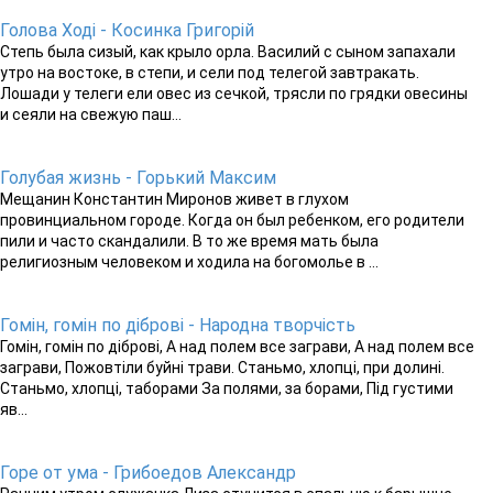
Голова Ході - Косинка Григорій
Степь была сизый, как крыло орла. Василий с сыном запахали
утро на востоке, в степи, и сели под телегой завтракать.
Лошади у телеги ели овес из сечкой, трясли по грядки овесины
и сеяли на свежую паш...
Голубая жизнь - Горький Максим
Мещанин Константин Миронов живет в глухом
провинциальном городе. Когда он был ребенком, его родители
пили и часто скандалили. В то же время мать была
религиозным человеком и ходила на богомолье в ...
Гомін, гомін по діброві - Народна творчість
Гомін, гомін по діброві, А над полем все заграви, А над полем все
заграви, Пожовтіли буйні трави. Станьмо, хлопці, при долині.
Станьмо, хлопці, таборами За полями, за борами, Під густими
яв...
Горе от ума - Грибоедов Александр