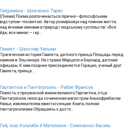
Гайдамаки - Шевченко Тарас
(Поема) Поема розпочинається лірично—філософським
відступом—посвятою. Автор розмірковує над плином життя,
над вічними змінами в природі і людському суспільстві: «Все
йде, все минає — і кр...
Гамлет - Шекспир Уильям
Трагическая история Гамлета, датского принца Площадь перед
замком в Эльсиноре. На страже Марцелл и Бернард, датские
офицеры. К ним позднее присоединяется Горацио, ученый друг
Гамлета, принца ...
Гаргантюа и Пантагрюэль - Рабле Франсуа
Повесть о преужасной жизни великого Гаргантюа, отца
Пантагрюэля, некогда сочиненная магистром Алькофрибасом
Назье, извлекателем квинтэссенции. Книга, полная
пантагрюэлизма Обращаясь к досто...
Гей, нові Колумби й Магеллани - Симоненко Василь