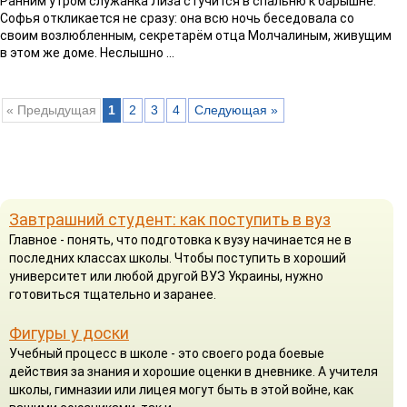
Ранним утром служанка Лиза стучится в спальню к барышне.
Софья откликается не сразу: она всю ночь беседовала со
своим возлюбленным, секретарём отца Молчалиным, живущим
в этом же доме. Неслышно ...
« Предыдущая
1
2
3
4
Следующая »
Завтрашний студент: как поступить в вуз
Главное - понять, что подготовка к вузу начинается не в
последних классах школы. Чтобы поступить в хороший
университет или любой другой ВУЗ Украины, нужно
готовиться тщательно и заранее.
Фигуры у доски
Учебный процесс в школе - это своего рода боевые
действия за знания и хорошие оценки в дневнике. А учителя
школы, гимназии или лицея могут быть в этой войне, как