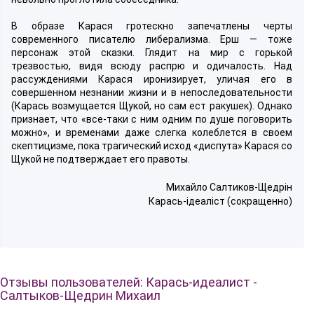
В образе Карася гротескно запечатлены черты
современного писателю либерализма. Ерш — тоже
персонаж этой сказки. Глядит на мир с горькой
трезвостью, видя всюду распрю и одичалость. Над
рассуждениями Карася иронизирует, уличая его в
совершенном незнании жизни и в непоследовательности
(Карась возмущается Щукой, но сам ест ракушек). Однако
признает, что «все-таки с ним одним по душе поговорить
можно», и временами даже слегка колеблется в своем
скептицизме, пока трагический исход «диспута» Карася со
Щукой не подтверждает его правоты.
Михайло Салтиков-Щедрін
Карась-ідеаліст (сокращенно)
Отзывы пользователей: Карась-идеалист -
Салтыков-Щедрин Михаил