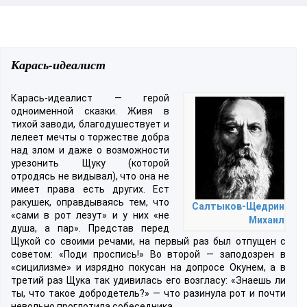
Карась-идеалист
Карась-идеалист — герой
одноименной сказки. Живя в
тихой заводи, благодушествует и
лелеет мечты о торжестве добра
над злом и даже о возможности
урезонить Щуку (которой
отродясь не видывал), что она не
имеет права есть других. Ест
ракушек, оправдываясь тем, что
Салтыков-Щедрин
«сами в рот лезут» и у них «не
Михаил
душа, а пар». Представ перед
Щукой со своими речами, на первый раз был отпущен с
советом: «Поди проспись!» Во второй — заподозрен в
«сицилизме» и изрядно покусан на допросе Окунем, а в
третий раз Щука так удивилась его возгласу: «Знаешь ли
ты, что такое добродетель?» — что разинула рот и почти
невольно проглотила собеседника.