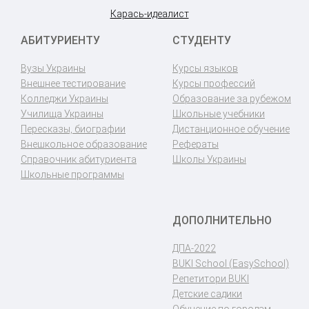
Карась-идеалист
АБИТУРИЕНТУ
СТУДЕНТУ
Вузы Украины
Курсы языков
Внешнее тестирование
Курсы профессий
Колледжи Украины
Образование за рубежом
Училища Украины
Школьные учебники
Пересказы, биографии
Дистанционное обучение
Внешкольное образование
Рефераты
Справочник абитуриента
Школы Украины
Школьные программы
ДОПОЛНИТЕЛЬНО
ДПА-2022
BUKI School (EasySchool)
Репетитори BUKI
Детские садики
Обучение по городам