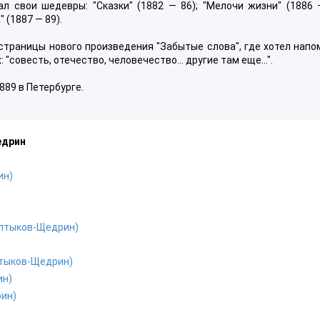
л свои шедевры: "Сказки" (1882 — 86); "Мелочи жизни" (1886 —
(1887 — 89).
страницы нового произведения "Забытые слова", где хотел нап
"совесть, отечество, человечество... другие там еще...".
889 в Петербурге.
едрин
ин)
алтыков-Щедрин)
лтыков-Щедрин)
ин)
ин)