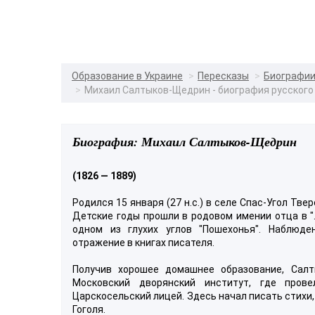
Образование в Украине
Пересказы
Биографи
Михаил Салтыков-Щедрин - биография русского
Биография: Михаил Салтыков-Щедрин
(1826 — 1889)
Родился 15 января (27 н.с.) в селе Спас-Угол Тве
Детские годы прошли в родовом имении отца в "...
одном из глухих углов "Пошехонья". Наблюд
отражение в книгах писателя.
Получив хорошее домашнее образование, Сал
Московский дворянский институт, где пров
Царскосельский лицей. Здесь начал писать стихи
Гоголя.