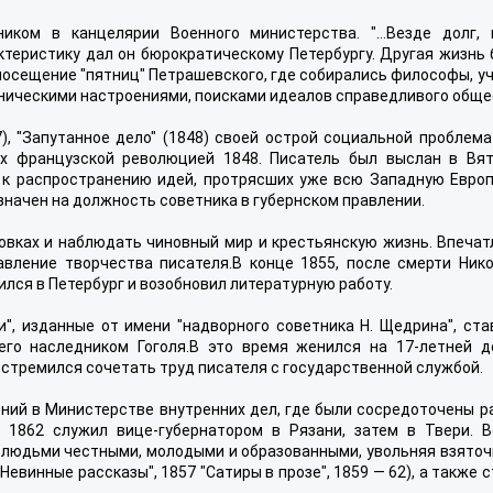
ком в канцелярии Военного министерства. "...Везде долг, 
рактеристику дал он бюрократическому Петербургу. Другая жизнь
посещение "пятниц" Петрашевского, где собирались философы, у
ническими настроениями, поисками идеалов справедливого обще
), "Запутанное дело" (1848) своей острой социальной проблема
ых французской революцией 1848. Писатель был выслан в Вят
 к распространению идей, протрясших уже всю Западную Европу.
азначен на должность советника в губернском правлении.
овках и наблюдать чиновный мир и крестьянскую жизнь. Впечат
вление творчества писателя.В конце 1855, после смерти Никол
ился в Петербург и возобновил литературную работу.
и", изданные от имени "надворного советника Н. Щедрина", ста
го наследником Гоголя.В это время женился на 17-летней д
в стремился сочетать труд писателя с государственной службой.
ений в Министерстве внутренних дел, где были сосредоточены р
 1862 служил вице-губернатором в Рязани, затем в Твери. В
 людьми честными, молодыми и образованными, увольняя взяточ
Невинные рассказы", 1857 "Сатиры в прозе", 1859 — 62), а также 