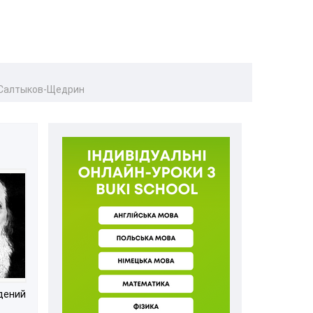
и Салтыков-Щедрин
едений