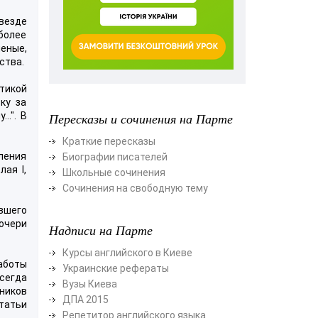
везде
 более
ченые,
ства.
тикой
ку за
..". В
Пересказы и сочинения на Парте
Краткие пересказы
ления
Биографии писателей
ая I,
Школьные сочинения
Сочинения на свободную тему
вшего
очери
Надписи на Парте
Курсы английского в Киеве
аботы
Украинские рефераты
сегда
Вузы Киева
ников
ДПА 2015
статьи
Репетитор английского языка