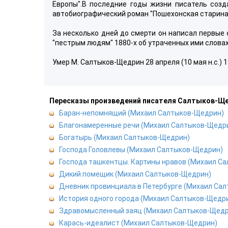
Европы".В последние годы жизни писатель созда
автобиографический роман "Пошехонская старина" 
За несколько дней до смерти он написал первые 
"пестрым людям" 1880-х об утраченных ими словах: 
Умер М. Салтыков-Щедрин 28 апреля (10 мая н.с.) 1
Пересказы произведений писателя Салтыков-Щ
Баран-непомнящий (Михаил Салтыков-Щедрин)
Благонамеренные речи (Михаил Салтыков-Щедр
Богатырь (Михаил Салтыков-Щедрин)
Господа Головлевы (Михаил Салтыков-Щедрин)
Господа ташкентцы. Картины нравов (Михаил С
Дикий помещик (Михаил Салтыков-Щедрин)
Дневник провинциала в Петербурге (Михаил Са
История одного города (Михаил Салтыков-Щедр
Здравомысленный заяц (Михаил Салтыков-Щедр
Карась-идеалист (Михаил Салтыков-Щедрин)