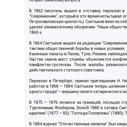
В 1862 писатель вышел в отставку, переехал в
"Современник", который в это время испытывал 
Петропавловскую крепость). Салтыков взял на се
уделял ежемесячному обозрению "Наша обществе
1860-х.
В 1864 Салтыков вышел из редакции "Современни
тактики общественной борьбы в новых условиях. 
Казенные палаты в Пензе, Туле, Рязани; наблюден
Частая смена мест службы объясняется конфлик
памфлетах-гротесках. После жалобы рязанског
действительного статского советника.
Переехал в Петербург, принял приглашение Н. Н
работал в 1868 — 1884. Салтыков теперь целиком
одного города"— вершину своего сатирического ис
В 1875 — 1876 лечился за границей, посещал с
Тургеневым, Флобером, Золя.В 1880-е сатира Сал
идиллия" (1877 — 83); "Господа Головлевы" (1880); 
В 1884 журнал "Отечественные записки" был закр