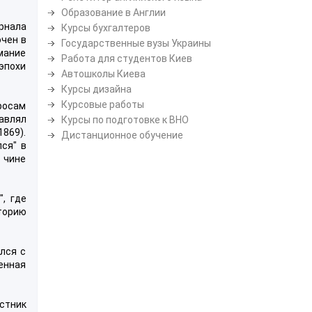
Образование в Англии
рнала
Курсы бухгалтеров
чен в
Государственные вузы Украины
имание
Работа для студентов Киев
эпохи
Автошколы Киева
Курсы дизайна
Курсовые работы
росам
лавлял
Курсы по подготовке к ВНО
1869).
Дистанционное обучение
ся" в
 чине
, где
сторию
лся с
менная
естник