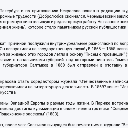
 Петербург и по приглашению Некрасова вошел в редакцию жу
огромные трудности (Добролюбов скончался, Чернышевский заклю
бя огромную писательскую и редакторскую работу. Но главное вн
нная жизнь", которое стало памятником русской публицистики 
ка". Причиной послужили внутрижурнальные разногласия по воп
Он возвратился на государственную службу.В 1865 — 1868 возг
ия за жизнью этих городов легли в основу "Писем о провинции" (
тами с начальниками губерний, над которыми писатель "смеял
о губернатора Салтыков в 1868 был отправлен в отставку в
екрасова стать соредактором журнала "Отечественные записки"
 переключился на литературную деятельность. В 1869? пишет "И
кусства.
траны Западной Европы в разные годы жизни. В Париже встреча
тыкова достигла кульминации в своем гневе и гротеске: "Совре
"Пошехонские рассказы" (1883).
ыт, после чего Салтыков вынужден был печататься в журнале "В