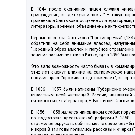
В 1844 после окончания лицея служил чиновни
принуждение, везде скука и ложь..." — такую ха
привлекала Салтыкова: общение с литераторами, 
литераторы, военные, объединенные антикрепост
Первые повести Салтыкова "Противоречия" (1847
обратили на себя внимание властей, напуганн
"...вредный образ мыслей и пагубное стремление
течение восьми лет жил в Вятке, где в 1850 был н
Это дало возможность часто бывать в командир
этих лет окажут влияние на сатирическое напра
получив право "проживать где пожелает", возврат
В 1856 — 1857 были написаны "Губернские очерк
известным всей читающей России, назвавшей е
вятского вице-губернатора, Е. Болтиной. Салтыко
В 1856 — 1858 являлся чиновником особых поруч
по подготовке крестьянской реформы.В 1858 —
стремился окружать себя на месте своей службы
и воров.В эти годы появились рассказы и очерки ("
по крестьянскому вопросу.