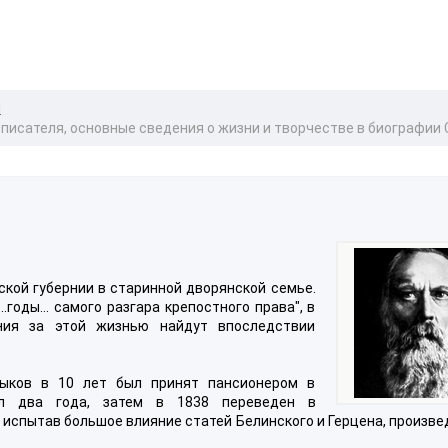
и
 писателя, основные сведения о жизни и творчестве в биографи
рской губернии в старинной дворянской семье.
годы... самого разгара крепостного права", в
ения за этой жизнью найдут впоследствии
тыков в 10 лет был принят пансионером в
ел два года, затем в 1838 переведен в
, испытав большое влияние статей Белинского и Герцена, произв