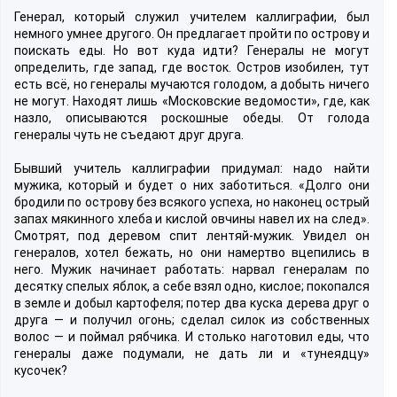
Генерал, который служил учителем каллиграфии, был
немного умнее другого. Он предлагает пройти по острову и
поискать еды. Но вот куда идти? Генералы не могут
определить, где запад, где восток. Остров изобилен, тут
есть всё, но генералы мучаются голодом, а добыть ничего
не могут. Находят лишь «Московские ведомости», где, как
назло, описываются роскошные обеды. От голода
генералы чуть не съедают друг друга.
Бывший учитель каллиграфии придумал: надо найти
мужика, который и будет о них заботиться. «Долго они
бродили по острову без всякого успеха, но наконец острый
запах мякинного хлеба и кислой овчины навел их на след».
Смотрят, под деревом спит лентяй-мужик. Увидел он
генералов, хотел бежать, но они намертво вцепились в
него. Мужик начинает работать: нарвал генералам по
десятку спелых яблок, а себе взял одно, кислое; покопался
в земле и добыл картофеля; потер два куска дерева друг о
друга — и получил огонь; сделал силок из собственных
волос — и поймал рябчика. И столько наготовил еды, что
генералы даже подумали, не дать ли и «тунеядцу»
кусочек?