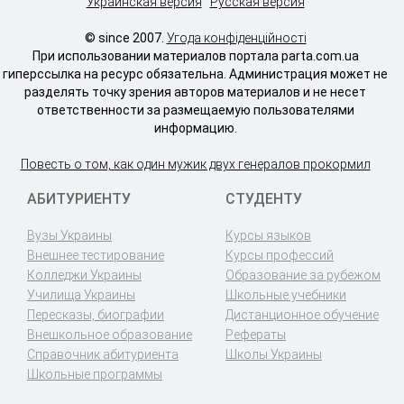
Украинская версия
Русская версия
© since 2007.
Угода конфіденційності
При использовании материалов портала parta.com.ua
гиперссылка на ресурс обязательна. Администрация может не
разделять точку зрения авторов материалов и не несет
ответственности за размещаемую пользователями
информацию.
Повесть о том, как один мужик двух генералов прокормил
АБИТУРИЕНТУ
СТУДЕНТУ
Вузы Украины
Курсы языков
Внешнее тестирование
Курсы профессий
Колледжи Украины
Образование за рубежом
Училища Украины
Школьные учебники
Пересказы, биографии
Дистанционное обучение
Внешкольное образование
Рефераты
Справочник абитуриента
Школы Украины
Школьные программы