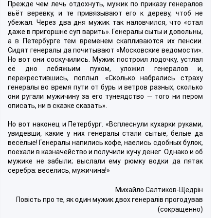
Прежде чем лечь отдохнуть, мужик по приказу генералов
вьёт веревку, и те привязывают его к дереву, чтоб не
убежал. Через два дня мужик так наловчился, что «стал
даже в пригоршне суп варить». Генералы сыты и довольны,
а в Петербурге тем временем скапливаются их пенсии.
Сидят генералы да почитывают «Московские ведомости».
Но вот они соскучились. Мужик построил лодочку, устлал
её дно лебяжьим пухом, уложил генералов и,
перекрестившись, поплыл. «Сколько набрались страху
генералы во время пути от бурь и ветров разных, сколько
они ругали мужичину за его тунеядство — того ни пером
описать, ни в сказке сказать».
Но вот наконец и Петербург. «Всплеснули кухарки руками,
увидевши, какие у них генералы стали сытые, белые да
весёлые! Генералы напились кофе, наелись сдобных булок,
поехали в казначейство и получили кучу денег. Однако и об
мужике не забыли; выслали ему рюмку водки да пятак
серебра: веселись, мужичина!»
Михайло Салтиков-Щедрін
Повість про те, як один мужик двох генералів прогодував
(сокращенно)