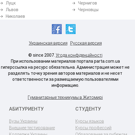
Луцк
Чернигов
Львов
Черновцы
Николаев
Украинская версия
Русская версия
© since 2007.
Угода конфіденційності
При использовании материалов портала parta.com.ua
гиперссылка на ресурс обязательна. Администрация может не
разделять точку зрения авторов материалов и не несет
ответственности за размещаемую пользователями
информацию.
Гуманитарные техникумы в Житомирі
АБИТУРИЕНТУ
СТУДЕНТУ
Вузы Украины
Курсы языков
Внешнее тестирование
Курсы профессий
Колледжи Украины
Образование за рубежом