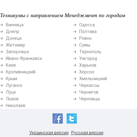
Техникумы с направлением Менеджмент по городам
Винница
Одесса
Днепр
Полтава
Донецк
Ровно
Житомир
Сумы
Запорожье
Тернополь
Ивано-Франковск
Ужгород
Киев
Харьков
Кропивницкий
Херсон
Крым
Хмельницкий
Луганск
Черкассы
Луцк
Чернигов
Львов
Черновцы
Николаев
Украинская версия
Русская версия