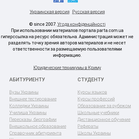
Украинская версия
Русская версия
© since 2007.
Угода конфіденційності
При использовании материалов портала parta.com.ua
гиперссылка на ресурс обязательна. Администрация может не
разделять точку зрения авторов материалов и не несет
ответственности за размещаемую пользователями
информацию.
Юридические техникумы в Криму
АБИТУРИЕНТУ
СТУДЕНТУ
Вузы Украины
Курсы языков
Внешнее тестирование
Курсы профессий
Колледжи Украины
Образование за рубежом
Училища Украины
Школьные учебники
Пересказы, биографии
Дистанционное обучение
Внешкольное образование
Рефераты
Справочник абитуриента
Школы Украины