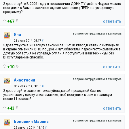
Здравствуйте,В 2001 году я не закончил ДОННТУ ушёл с 4курса можно
поступить к Вам на заочное отделение по спец.ПРПИ на ускоренную
программу?
+67
ответить
вопрос сотрудникам техникума
Яна
21 июня 2014, 06:17
#
Здравствуйте,в 2014году закончила 11-тый класс,в связи с ситуацыей
в стране отменили ВНО по Дон.и Луг.облостям, переригестрирывоться в
другую область я не успела,могу ли я поступить в ваш техникум без
ВНО???Зарание спасибо.
+10
ответить
вопрос сотрудникам техникума
Анастасия
06 июля 2014, 08:56
#
Здравствуйте,скажите пожалуйста,какой проходной бал по
украинскому языку и математике,чтоб поступить к вам в техникум
после 11 класса?
+43
ответить
вопрос сотрудникам техникума
Бонсевич Марина
22 августа 2014, 14:19
#