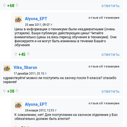
+68
ответить
отзыв об техникуме
Alyona_EPT
25 мая 2011, 09:07
#
Цены в информации о техникуме были неадекватными (очень
устарели). Выше публикую действующие цены! Читайте
внимательно (цены за весь период обучения в техникуме). Они
фиксируютя и не могут быть изменены в течении Вашего
обучения.
+45
ответить
отзыв об техникуме
Vika_Sharun
17 декабря 2011, 23:15
#
здравствуйте! можно ли поступить на заочку после 9 класса? спасибо
заранее!
+38
ответить
отзыв об техникуме
Alyona_EPT
26 января 2012, 12:35
#
К сожалению, нет! Для поступление на заочное отделение у Вас
обязательно должен быть атестат!