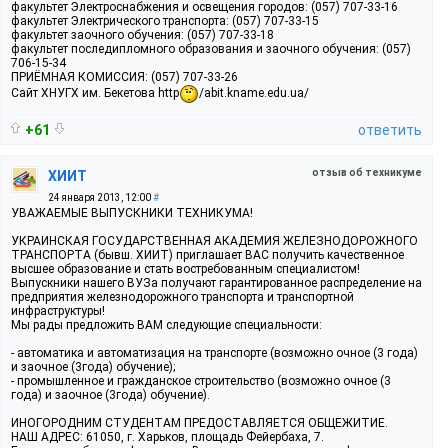
факультет Электроснабжения и освещения городов: (057) 707-33-16
факультет Электрического транспорта: (057) 707-33-15
факультет заочного обучения: (057) 707-33-18
факультет последипломного образования и заочного обучения: (057)
706-15-34
ПРИЁМНАЯ КОМИССИЯ: (057) 707-33-26
Сайт ХНУГХ им. Бекетова http
/abit.kname.edu.ua/
+61
ответить
отзыв об техникуме
ХИИТ
24 января 2013, 12:00
#
УВАЖАЕМЫЕ ВЫПУСКНИКИ ТЕХНИКУМА!
УКРАИНСКАЯ ГОСУДАРСТВЕННАЯ АКАДЕМИЯ ЖЕЛЕЗНОДОРОЖНОГО
ТРАНСПОРТА (бывш. ХИИТ) приглашает ВАС получить качественное
высшее образование и стать востребованным специалистом!
Выпускники нашего ВУЗа получают гарантированное распределение на
предприятия железнодорожного транспорта и транспортной
инфраструктуры!
Мы рады предложить ВАМ следующие специальности:
- автоматика и автоматизация на транспорте (возможно очное (3 года)
и заочное (3года) обучение);
- промышленное и гражданское строительство (возможно очное (3
года) и заочное (3года) обучение).
ИНОГОРОДНИМ СТУДЕНТАМ ПРЕДОСТАВЛЯЕТСЯ ОБЩЕЖИТИЕ.
НАШ АДРЕС: 61050, г. Харьков, площадь Фейербаха, 7.