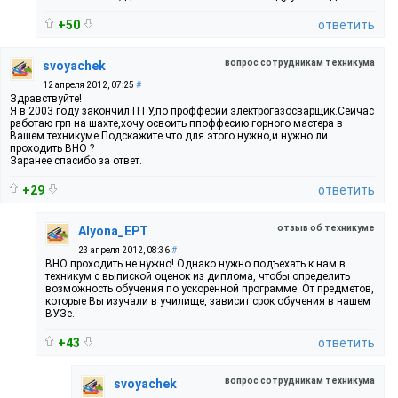
+50
ответить
вопрос сотрудникам техникума
svoyachek
12 апреля 2012, 07:25
#
Здравствуйте!
Я в 2003 году закончил ПТУ,по проффесии электрогазосварщик.Сейчас
работаю грп на шахте,хочу освоить ппоффесию горного мастера в
Вашем техникуме.Подскажите что для этого нужно,и нужно ли
проходить ВНО ?
Заранее спасибо за ответ.
+29
ответить
отзыв об техникуме
Alyona_EPT
23 апреля 2012, 08:36
#
ВНО проходить не нужно! Однако нужно подъехать к нам в
техникум с выпиской оценок из диплома, чтобы определить
возможность обучения по ускоренной программе. От предметов,
которые Вы изучали в училище, зависит срок обучения в нашем
ВУЗе.
+43
ответить
вопрос сотрудникам техникума
svoyachek