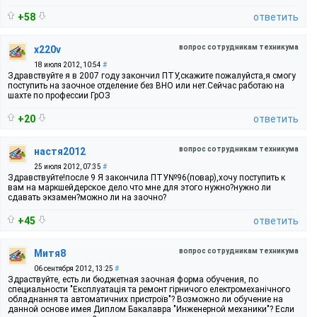
+58
ответить
вопрос сотрудникам техникума
x220v
18 июля 2012, 10:54
#
Здравствуйте я в 2007 году закончил ПТУ,cкажите пожалуйста,я смогу
поступить на заочное отделение без ВНО или нет.Сейчас работаю на
шахте по профессии ГрОЗ
+20
ответить
вопрос сотрудникам техникума
настя2012
25 июля 2012, 07:35
#
Здравствуйте!после 9 Я закончила ПТУ№96(повар),хочу поступить к
вам на маркшейдерское дело.что мне для этого нужно?нужно ли
сдавать экзамен?можно ли на заочно?
+45
ответить
вопрос сотрудникам техникума
Митя8
06 сентября 2012, 13:25
#
Здраствуйте, есть ли бюджетная заочная форма обучения, по
специальности "Експлуатація та ремонт гірничого електромеханічного
обладнання та автоматичних пристроїв"? Возможно ли обучение на
данной основе имея Диплом Бакалавра "Инженерной механики"? Если