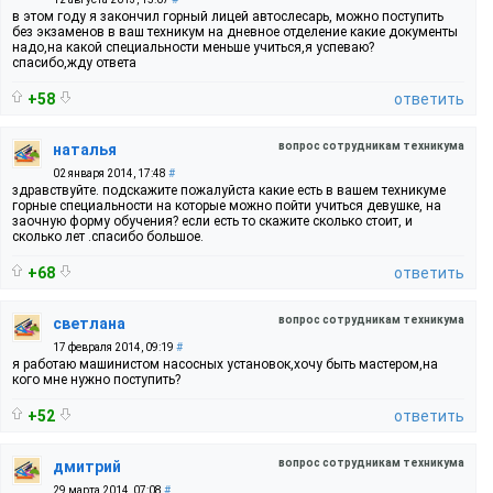
в этом году я закончил горный лицей автослесарь, можно поступить
без экзаменов в ваш техникум на дневное отделение какие документы
надо,на какой специальности меньше учиться,я успеваю?
спасибо,жду ответа
+58
ответить
вопрос сотрудникам техникума
наталья
02 января 2014, 17:48
#
здравствуйте. подскажите пожалуйста какие есть в вашем техникуме
горные специальности на которые можно пойти учиться девушке, на
заочную форму обучения? если есть то скажите сколько стоит, и
сколько лет .спасибо большое.
+68
ответить
вопрос сотрудникам техникума
светлана
17 февраля 2014, 09:19
#
я работаю машинистом насосных установок,хочу быть мастером,на
кого мне нужно поступить?
+52
ответить
вопрос сотрудникам техникума
дмитрий
29 марта 2014, 07:08
#