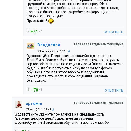
трудовой книжки, заверенная инспектором ОК с
последнего места работы; копия паспорта, идент. кода,
военного билета. Более подробную информацию
получите в техникуме.
Приезжайте!
+41
ответить
вопрос сотрудникам техникума
Владислав
28 апреля 2014, 11:55
#
Здравствуйте. Подскажите пожалуйста,я закончил
ДонНУ и работаю сейчас на шахте.Мне нужно получить
горное образование по специальности "Шахтне і підземне
будівництво" И поступить я хочу на заочную форму
обучения. Что для этого нужно? И подскажите
пожалуйста стоимость и срок обучения. Заранее
благодарю.
+70
ответить
вопрос сотрудникам техникума
артемm
17 мая 2011, 17:48
#
Здравствуйте.Скажите пожалуйста,на специальность
"маркшейдерское дело" существует ли заочная
формаобучения.И стоимость обучения.Заранее спасибо.