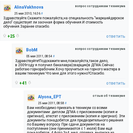
вопрос сотрудникам техникума
AlinaVakhnova
25 мая 2010, 16:36
#
Здравствуйте.Скажите пожалуйста,на специальность "маркшейдерское
дело" существует ли заочная форма обучения.И стоимость
обучения.Заранее спасибо.
+25
ответить
вопрос сотрудникам техникума
BobM
05 мая 2011, 08:54
#
Здравствуйте!Подскажите мне,пожалуйста,такое дело,
в 2009году я получил бакалавра(сварщик)в ДГМА.Сейчас
работаю горнорабочим.Хочу проучиться на горного мастера в
вашем техникуме.Что мне для этого нужно?Спасибо.
+41
ответить
отзыв об техникуме
Alyona_EPT
25 мая 2011, 08:58
#
Вам необходимо приехать в техникум со всеми
документами: диплом ДГМА с приложением (копия и
оригинал), атестат с приложением (копия и оригрнал). Эти
документы понадобятся для предворительного решения
по Вашему вопросу. При сдаче документов на
поступление (они принимаются с 1 июля) Вам ещё
понадобятся: 4 фото 3х4, мед. справка, выписка из