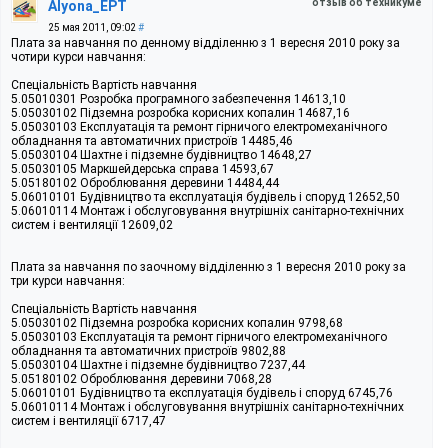
отзыв об техникуме
Alyona_EPT
25 мая 2011, 09:02
#
Плата за навчання по денному відділенню з 1 вересня 2010 року за
чотири курси навчання:
Спеціальність Вартість навчання
5.05010301 Розробка програмного забезпечення 14613,10
5.05030102 Підземна розробка корисних копалин 14687,16
5.05030103 Експлуатація та ремонт гірничого електромеханічного
обладнання та автоматичних пристроїв 14485,46
5.05030104 Шахтне і підземне будівництво 14648,27
5.05030105 Маркшейдерська справа 14593,67
5.05180102 Оброблювання деревини 14484,44
5.06010101 Будівництво та експлуатація будівель і споруд 12652,50
5.06010114 Монтаж і обслуговування внутрішніх санітарно-технічних
систем і вентиляції 12609,02
Плата за навчання по заочному відділенню з 1 вересня 2010 року за
три курси навчання:
Спеціальність Вартість навчання
5.05030102 Підземна розробка корисних копалин 9798,68
5.05030103 Експлуатація та ремонт гірничого електромеханічного
обладнання та автоматичних пристроїв 9802,88
5.05030104 Шахтне і підземне будівництво 7237,44
5.05180102 Оброблювання деревини 7068,28
5.06010101 Будівництво та експлуатація будівель і споруд 6745,76
5.06010114 Монтаж і обслуговування внутрішніх санітарно-технічних
систем і вентиляції 6717,47