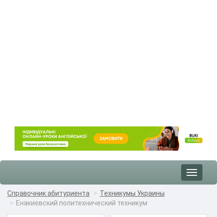
Toggle
navigat
Справочник абитуриента
Техникумы Украины
Енакиевский политехнический техникум