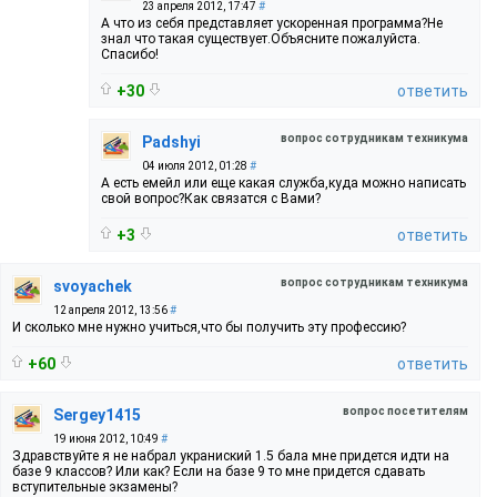
23 апреля 2012, 17:47
#
А что из себя представляет ускоренная программа?Не
знал что такая существует.Объясните пожалуйста.
Спасибо!
+30
ответить
вопрос сотрудникам техникума
Padshyi
04 июля 2012, 01:28
#
А есть емейл или еще какая служба,куда можно написать
свой вопрос?Как связатся с Вами?
+3
ответить
вопрос сотрудникам техникума
svoyachek
12 апреля 2012, 13:56
#
И сколько мне нужно учиться,что бы получить эту профессию?
+60
ответить
вопрос посетителям
Sergey1415
19 июня 2012, 10:49
#
Здравствуйте я не набрал украниский 1.5 бала мне придется идти на
базе 9 классов? Или как? Если на базе 9 то мне придется сдавать
вступительные экзамены?