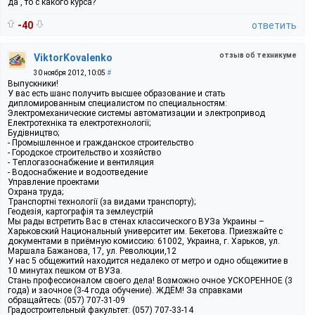
да , то с какого курса?
-40
ответить
отзыв об техникуме
ViktorKovalenko
30 ноября 2012, 10:05
#
Выпускники!
У вас есть шанс получить высшее образование и стать
дипломированным специалистом по специальностям:
Электромеханические системы автоматизации и электропривод
Електротехніка та електротехнології;
Будівництво;
- Промышленное и гражданское строительство
- Городское строительство и хозяйство
- Теплогазоснабжение и вентиляция
- Водоснабжение и водоотведение
Управление проектами
Охрана труда;
Транспортні технології (за видами транспорту);
Геодезія, картографія та землеустрій
Мы рады встретить Вас в стенах классического ВУЗа Украины –
Харьковский Национальный университет им. Бекетова. Приезжайте с
документами в приёмную комиссию: 61002, Украина, г. Харьков, ул.
Маршала Бажанова, 17, ул. Революции,12
У нас 5 общежитий находится недалеко от метро и одно общежитие в
10 минутах пешком от ВУЗа.
Стань профессионалом своего дела! Возможно очное УСКОРЕННОЕ (3
года) и заочное (3-4 года обучение). ЖДЁМ! За справками
обращайтесь: (057) 707-31-09
Градостроительный факультет: (057) 707-33-14