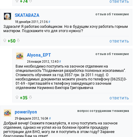
+74
ответить
отзыв об техникуме
SKATABAZA
18 декабря 2011, 21:36
#
Здрасьте! Я работаю забойщиком. Но в будущем хочу работать горным
мастером. Подскажите что для этого нужно/?
+50
ответить
отзыв об техникуме
Alyona_EPT
26 января 2012, 12:40
#
Вам необходимо поступить на заочное отделение на
специальность "Подземная разработка полезных ископаемых".
Стоимость обучения за год 3557 грн. (в 2011 году). О
необходимых документах можете узнать по телефону (06252)3-
01-69 - приглашайте к телефону заведующего заочным
отделением Науменко Виктора Григорьевича
+35
ответить
вопрос сотрудникам техникума
powerilyon
29 февраля 2012, 16:04
#
Добрый вечер! Скажите пожалуйста, я хочу поступить на заочное
отделение, однако не успел из-за болезни пройти процедуру
регтстрации для ВНО, могу ли я поступить в этом году? Заранее
благодарен Вам за ответ!