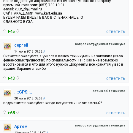
Более подробную информацию Вы сможете узнать по телефону
приемной комиссии: (057)-730-19-91.
e-mail: xuut_pk@mail.ru
САЙТ АКАДЕМИИ: www.kart.edu.ua
БУДЕМ РАДЫ ВИДЕТЬ ВАС В СТЕНАХ НАШЕГО
СЛАВНОГО ВУЗА!
+45
ответить
вопрос сотрудникам техникума
сергей
14 июня 2013, 09:32
#
Скажите пожалуйста,я учился в вашем техникуме и не закончил.(из-за
финансовых трудностей) по специальности ТПР. Как мне возможно
восстановится и что для этого нужно? Документы все хранятся у вас в
архиве. Зарание спасибо.
+43
ответить
отзыв об техникуме
..::GPS::..
20 июля 2013, 05:53
#
подскажите пожалуйста когда вступительные экзамены??
+68
ответить
вопрос сотрудникам техникума
Артем
12 августа 2013, 15:07
#