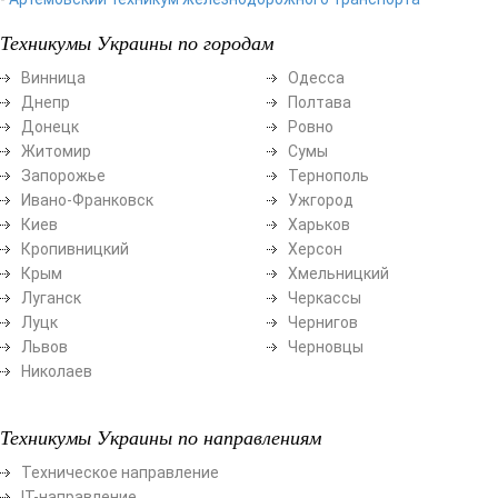
Техникумы Украины по городам
Винница
Одесса
Днепр
Полтава
Донецк
Ровно
Житомир
Сумы
Запорожье
Тернополь
Ивано-Франковск
Ужгород
Киев
Харьков
Кропивницкий
Херсон
Крым
Хмельницкий
Луганск
Черкассы
Луцк
Чернигов
Львов
Черновцы
Николаев
Техникумы Украины по направлениям
Техническое направление
ІТ-направление