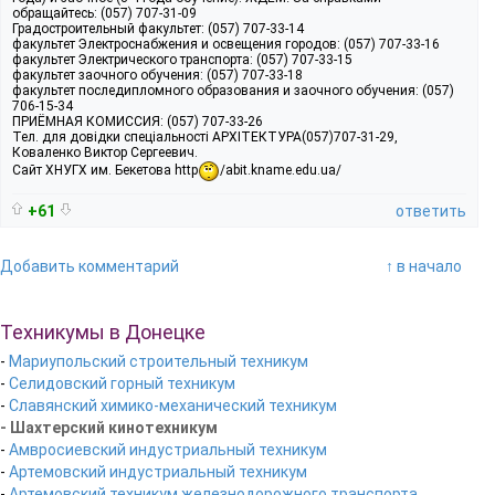
обращайтесь: (057) 707-31-09
Градостроительный факультет: (057) 707-33-14
факультет Электроснабжения и освещения городов: (057) 707-33-16
факультет Электрического транспорта: (057) 707-33-15
факультет заочного обучения: (057) 707-33-18
факультет последипломного образования и заочного обучения: (057)
706-15-34
ПРИЁМНАЯ КОМИССИЯ: (057) 707-33-26
Тел. для довідки спеціальності АРХІТЕКТУРА(057)707-31-29,
Коваленко Виктор Сергеевич.
Сайт ХНУГХ им. Бекетова http
/abit.kname.edu.ua/
+61
ответить
Добавить комментарий
↑ в начало
Техникумы в Донецке
-
Мариупольский строительный техникум
-
Селидовский горный техникум
-
Славянский химико-механический техникум
- Шахтерский кинотехникум
-
Амвросиевский индустриальный техникум
-
Артемовский индустриальный техникум
-
Артемовский техникум железнодорожного транспорта