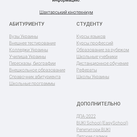
Шахтарський кінотехнікум
АБИТУРИЕНТУ
СТУДЕНТУ
Вузы Украины
Курсы языков
Внешнее тестирование
Курсы профессий
Колледжи Украины
Образование за рубежом
Училища Украины
Школьные учебники
Пересказы, биографии
Дистанционное обучение
Внешкольное образование
Рефераты
Справочник абитуриента
Школы Украины
Школьные программы
ДОПОЛНИТЕЛЬНО
ДПА-2022
BUKI School (EasySchool)
Репетитори BUKI
Детские садики