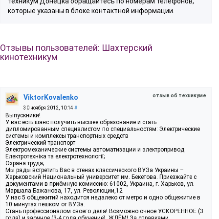
техникум Донецка обращайтесь по номерам телефонов,
которые указаны в блоке контактной информации.
Отзывы пользователей: Шахтерский
кинотехникум
отзыв об техникуме
ViktorKovalenko
30 ноября 2012, 10:14
#
Выпускники!
У вас есть шанс получить высшее образование и стать
дипломированным специалистом по специальностям: Электрические
системы и комплексы транспортных средств
Электрический транспорт
Электромеханические системы автоматизации и электропривод
Електротехніка та електротехнології;
Охрана труда;
Мы рады встретить Вас в стенах классического ВУЗа Украины –
Харьковский Национальный университет им. Бекетова. Приезжайте с
документами в приёмную комиссию: 61002, Украина, г. Харьков, ул.
Маршала Бажанова, 17, ул. Революции,12
У нас 5 общежитий находится недалеко от метро и одно общежитие в
10 минутах пешком от ВУЗа.
Стань профессионалом своего дела! Возможно очное УСКОРЕННОЕ (3
года) и заочное (3-4 года обучение). ЖДЁМ! За справками