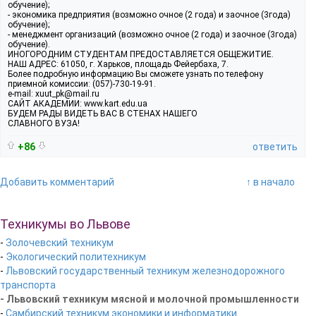
обучение);
- экономика предприятия (возможно очное (2 года) и заочное (3года)
обучение);
- менеджмент организаций (возможно очное (2 года) и заочное (3года)
обучение).
ИНОГОРОДНИМ СТУДЕНТАМ ПРЕДОСТАВЛЯЕТСЯ ОБЩЕЖИТИЕ.
НАШ АДРЕС: 61050, г. Харьков, площадь Фейербаха, 7.
Более подробную информацию Вы сможете узнать по телефону
приемной комиссии: (057)-730-19-91.
e-mail: xuut_pk@mail.ru
САЙТ АКАДЕМИИ: www.kart.edu.ua
БУДЕМ РАДЫ ВИДЕТЬ ВАС В СТЕНАХ НАШЕГО
СЛАВНОГО ВУЗА!
+86
ответить
Добавить комментарий
↑ в начало
Техникумы во Львове
-
Золочевский техникум
-
Экологический политехникум
-
Львовский государственный техникум железнодорожного
транспорта
- Львовский техникум мясной и молочной промышленности
-
Самбирский техникум экономики и информатики