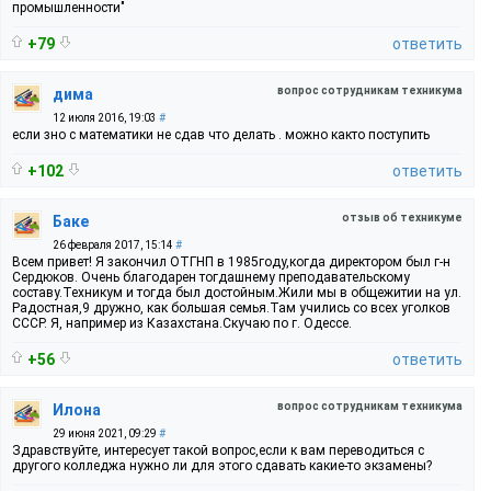
промышленности"
+79
ответить
вопрос сотрудникам техникума
дима
12 июля 2016, 19:03
#
если зно с математики не сдав что делать . можно както поступить
+102
ответить
отзыв об техникуме
Баке
26 февраля 2017, 15:14
#
Всем привет! Я закончил ОТГНП в 1985году,когда директором был г-н
Сердюков. Очень благодарен тогдашнему преподавательскому
составу.Техникум и тогда был достойным.Жили мы в общежитии на ул.
Радостная,9 дружно, как большая семья.Там учились со всех уголков
СССР. Я, например из Казахстана.Скучаю по г. Одессе.
+56
ответить
вопрос сотрудникам техникума
Илона
29 июня 2021, 09:29
#
Здравствуйте, интересует такой вопрос,если к вам переводиться с
другого колледжа нужно ли для этого сдавать какие-то экзамены?