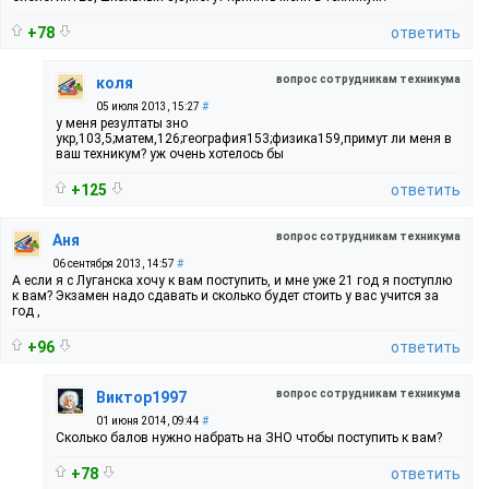
+78
ответить
вопрос сотрудникам техникума
коля
05 июля 2013, 15:27
#
у меня резултаты зно
укр,103,5;матем,126;география153;физика159,примут ли меня в
ваш техникум? уж очень хотелось бы
+125
ответить
вопрос сотрудникам техникума
Аня
06 сентября 2013, 14:57
#
А если я с Луганска хочу к вам поступить, и мне уже 21 год я поступлю
к вам? Экзамен надо сдавать и сколько будет стоить у вас учится за
год ,
+96
ответить
вопрос сотрудникам техникума
Виктор1997
01 июня 2014, 09:44
#
Сколько балов нужно набрать на ЗНО чтобы поступить к вам?
+78
ответить