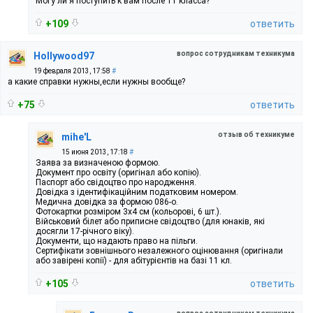
Могу ли я поступить к вам после 11 класса?
+109
ответить
вопрос сотрудникам техникума
Hollywood97
19 февраля 2013, 17:58
#
а какие справки нужны,если нужны вообще?
+75
ответить
отзыв об техникуме
mihe'L
15 июня 2013, 17:18
#
Заява за визначеною формою.
Документ про освіту (оригінал або копію).
Паспорт або свідоцтво про народження.
Довідка з ідентифікаційним податковим номером.
Медична довідка за формою 086-о.
Фотокартки розміром 3х4 см (кольорові, 6 шт.).
Військовий білет або приписне свідоцтво (для юнаків, які
досягли 17-річного віку).
Документи, що надають право на пільги.
Сертифікати зовнішнього незалежного оцінювання (оригінали
або завірені копії) - для абітурієнтів на базі 11 кл.
+105
ответить