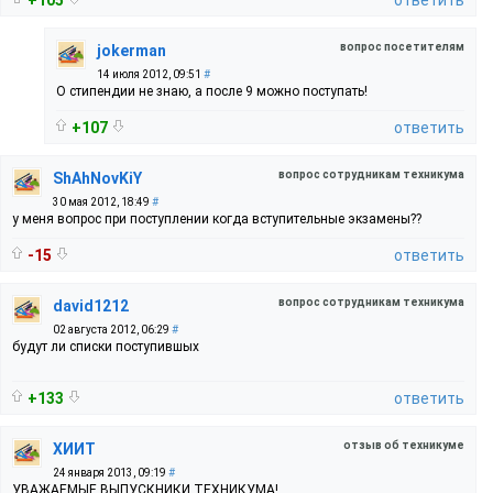
вопрос посетителям
jokerman
14 июля 2012, 09:51
#
О стипендии не знаю, а после 9 можно поступать!
+107
ответить
вопрос сотрудникам техникума
ShAhNovKiY
30 мая 2012, 18:49
#
у меня вопрос при поступлении когда вступительные экзамены??
-15
ответить
вопрос сотрудникам техникума
david1212
02 августа 2012, 06:29
#
будут ли списки поступившых
+133
ответить
отзыв об техникуме
ХИИТ
24 января 2013, 09:19
#
УВАЖАЕМЫЕ ВЫПУСКНИКИ ТЕХНИКУМА!