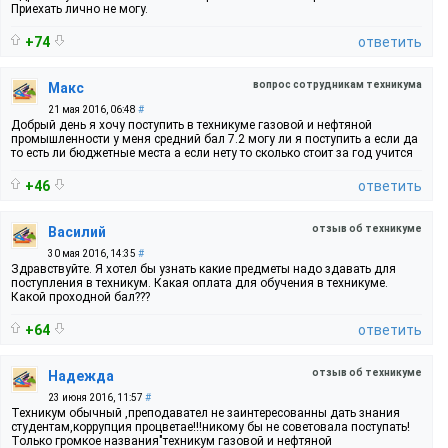
Приехать лично не могу.
+74
ответить
вопрос сотрудникам техникума
Макс
21 мая 2016, 06:48
#
Добрый день я хочу поступить в техникуме газовой и нефтяной
промышленности у меня средний бал 7.2 могу ли я поступить а если да
то есть ли бюджетные места а если нету то сколько стоит за год учится
+46
ответить
отзыв об техникуме
Василий
30 мая 2016, 14:35
#
Здравствуйте. Я хотел бы узнать какие предметы надо здавать для
поступления в техникум. Какая оплата для обучения в техникуме.
Какой проходной бал???
+64
ответить
отзыв об техникуме
Надежда
23 июня 2016, 11:57
#
Техникум обычный ,преподавател не заинтересованны дать знания
студентам,коррупция процветае!!!никому бы не советовала поступать!
Только громкое названия"техникум газовой и нефтяной