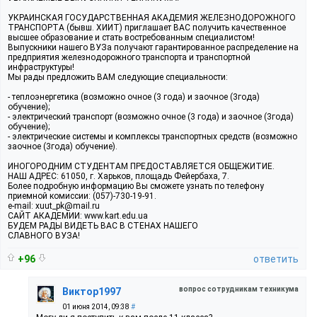
УКРАИНСКАЯ ГОСУДАРСТВЕННАЯ АКАДЕМИЯ ЖЕЛЕЗНОДОРОЖНОГО
ТРАНСПОРТА (бывш. ХИИТ) приглашает ВАС получить качественное
высшее образование и стать востребованным специалистом!
Выпускники нашего ВУЗа получают гарантированное распределение на
предприятия железнодорожного транспорта и транспортной
инфраструктуры!
Мы рады предложить ВАМ следующие специальности:
- теплоэнергетика (возможно очное (3 года) и заочное (3года)
обучение);
- электрический транспорт (возможно очное (3 года) и заочное (3года)
обучение);
- электрические системы и комплексы транспортных средств (возможно
заочное (3года) обучение).
ИНОГОРОДНИМ СТУДЕНТАМ ПРЕДОСТАВЛЯЕТСЯ ОБЩЕЖИТИЕ.
НАШ АДРЕС: 61050, г. Харьков, площадь Фейербаха, 7.
Более подробную информацию Вы сможете узнать по телефону
приемной комиссии: (057)-730-19-91.
e-mail: xuut_pk@mail.ru
САЙТ АКАДЕМИИ: www.kart.edu.ua
БУДЕМ РАДЫ ВИДЕТЬ ВАС В СТЕНАХ НАШЕГО
СЛАВНОГО ВУЗА!
+96
ответить
вопрос сотрудникам техникума
Виктор1997
01 июня 2014, 09:38
#