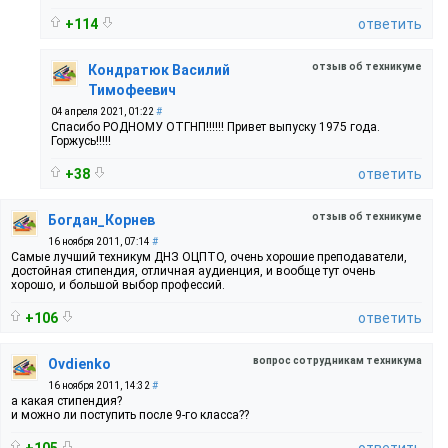
+114
ответить
отзыв об техникуме
Кондратюк Василий
Тимофеевич
04 апреля 2021, 01:22
#
Спасибо РОДНОМУ ОТГНП!!!!!! Привет выпуску 1975 года.
Горжусь!!!!!
+38
ответить
отзыв об техникуме
Богдан_Корнев
16 ноября 2011, 07:14
#
Самые лучший техникум ДНЗ ОЦПТО, очень хорошие преподаватели,
достойная стипендия, отличная аудиенция, и вообще тут очень
хорошо, и большой выбор профессий.
+106
ответить
вопрос сотрудникам техникума
Ovdienko
16 ноября 2011, 14:32
#
а какая стипендия?
и можно ли поступить после 9-го класса??
+105
ответить