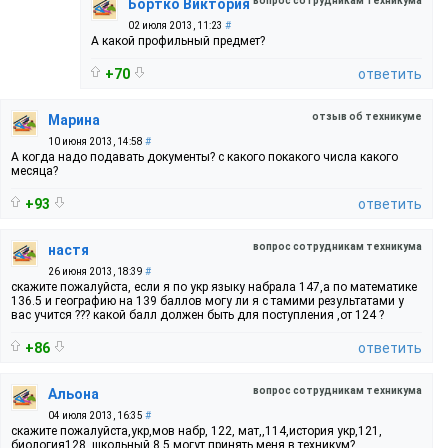
вопрос сотрудникам техникума
Бортко Виктория
02 июля 2013, 11:23
#
А какой профильный предмет?
+70
ответить
отзыв об техникуме
Марина
10 июня 2013, 14:58
#
А когда надо подавать документы? с какого покакого числа какого
месяца?
+93
ответить
вопрос сотрудникам техникума
настя
26 июня 2013, 18:39
#
скажите пожалуйста, если я по укр языку набрала 147,а по математике
136.5 и географию на 139 баллов могу ли я с тамими результатами у
вас учится ??? какой балл должен быть для поступления ,от 124 ?
+86
ответить
вопрос сотрудникам техникума
Альона
04 июля 2013, 16:35
#
скажите пожалуйста,укр,мов набр, 122, мат,,114,история укр,121,
биология128, школьный 8,5,могут принять меня в техникум?