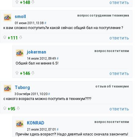
+148
ответить
вопрос сотрудникам техникума
smoll
01 июня 2011, 13:38
#
к вам сложно поступить?и какой сейчас общий бал на поступление ?
+111
ответить
вопрос посетителям
jokerman
14 июля 2012, 09:49
#
Обший бал не мение 6.5!
+146
ответить
отзыв об техникуме
Tuborg
30 октября 2011, 10:20
#
с какого возраста можно поступить в техникум????
+95
ответить
вопрос посетителям
KONRAD
21 июля 2012, 07:01
#
Причём здесь возраст?! Надо девятый класс сначала закончить!