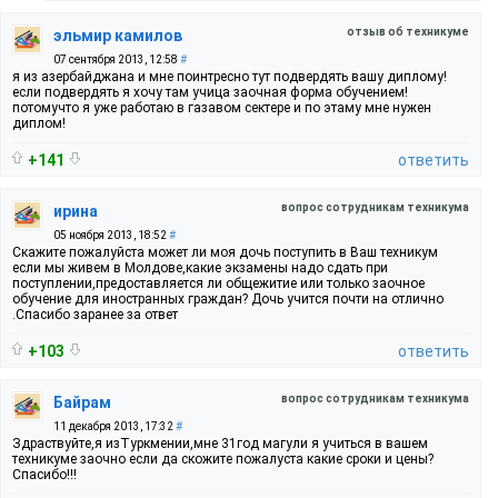
отзыв об техникуме
эльмир камилов
07 сентября 2013, 12:58
#
я из азербайджана и мне поинтресно тут подвердять вашу диплому!
если подвердять я хочу там учица заочная форма обучением!
потомучто я уже работаю в газавом сектере и по этаму мне нужен
диплом!
+141
ответить
вопрос сотрудникам техникума
ирина
05 ноября 2013, 18:52
#
Скажите пожалуйста может ли моя дочь поступить в Ваш техникум
если мы живем в Молдове,какие экзамены надо сдать при
поступлении,предоставляется ли общежитие или только заочное
обучение для иностранных граждан? Дочь учится почти на отлично
.Спасибо заранее за ответ
+103
ответить
вопрос сотрудникам техникума
Байрам
11 декабря 2013, 17:32
#
Здраствуйте,я изТуркмении,мне 31год магули я учиться в вашем
техникуме заочно если да скожите пожалуста какие сроки и цены?
Спасибо!!!