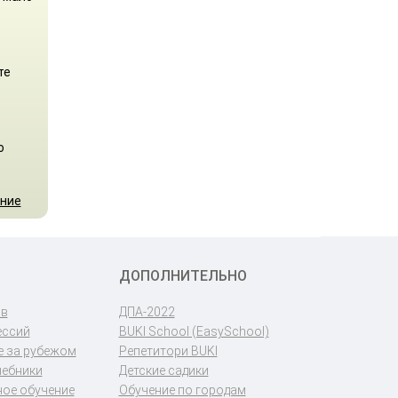
те
о
ение
ДОПОЛНИТЕЛЬНО
ов
ДПА-2022
ессий
BUKI School (EasySchool)
 за рубежом
Репетитори BUKI
чебники
Детские садики
ое обучение
Обучение по городам