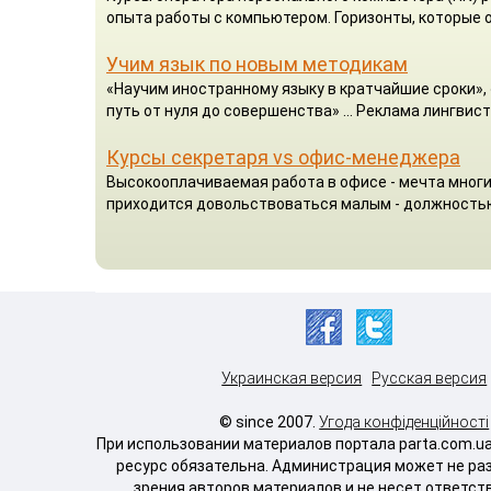
опыта работы с компьютером. Горизонты, которые о
Учим язык по новым методикам
«Научим иностранному языку в кратчайшие сроки», 
путь от нуля до совершенства» ... Реклама лингвист
Курсы секретаря vs офис-менеджера
Высокооплачиваемая работа в офисе - мечта многих
приходится довольствоваться малым - должность
Украинская версия
Русская версия
© since 2007.
Угода конфіденційності
При использовании материалов портала parta.com.u
ресурс обязательна. Администрация может не ра
зрения авторов материалов и не несет ответст