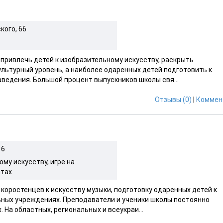
ского, 66
привлечь детей к изобразительному искусству, раскрыть
льтурный уровень, а наиболее одаренных детей подготовить к
ведения. Большой процент выпускников школы свя...
Отзывы (0)
|
Коммен
 6
му искусству, игре на
нтах
коростенцев к искусству музыки, подготовку одаренных детей к
ьных учреждениях. Преподаватели и ученики школы постоянно
На областных, региональных и всеукраи...