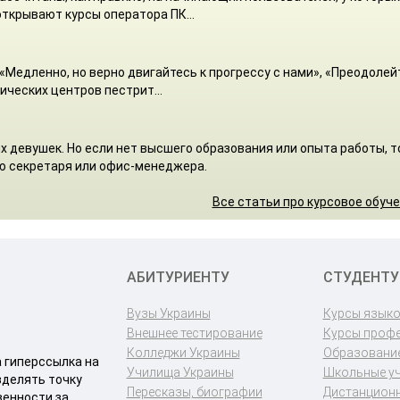
ткрывают курсы оператора ПК...
«Медленно, но верно двигайтесь к прогрессу с нами», «Преодолей
ических центров пестрит...
 девушек. Но если нет высшего образования или опыта работы, т
ю секретаря или офис-менеджера.
Все статьи про курсовое обуч
АБИТУРИЕНТУ
СТУДЕНТУ
Вузы Украины
Курсы язык
Внешнее тестирование
Курсы проф
Колледжи Украины
Образование
a гиперссылка на
Училища Украины
Школьные у
зделять точку
Пересказы, биографии
Дистанционн
венности за