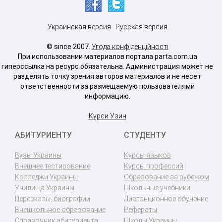
Украинская версия
Русская версия
© since 2007.
Угода конфіденційності
При использовании материалов портала parta.com.ua
гиперссылка на ресурс обязательна. Администрация может не
разделять точку зрения авторов материалов и не несет
ответственности за размещаемую пользователями
информацию.
Курси Узин
АБИТУРИЕНТУ
СТУДЕНТУ
Вузы Украины
Курсы языков
Внешнее тестирование
Курсы профессий
Колледжи Украины
Образование за рубежом
Училища Украины
Школьные учебники
Пересказы, биографии
Дистанционное обучение
Внешкольное образование
Рефераты
Справочник абитуриента
Школы Украины