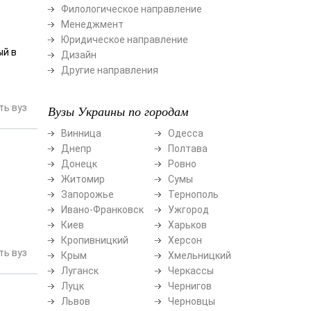
Филологическое направление
Менеджмент
Юридическое направление
ый в
Дизайн
Другие направления
ь вуз
Вузы Украины по городам
Винница
Одесса
Днепр
Полтава
Донецк
Ровно
Житомир
Сумы
Запорожье
Тернополь
Ивано-Франковск
Ужгород
Киев
Харьков
Кропивницкий
Херсон
ь вуз
Крым
Хмельницкий
Луганск
Черкассы
Луцк
Чернигов
Львов
Черновцы