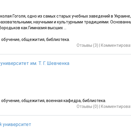
лая Гоголя, одно из самых старых учебных заведений в Украи­не,
разовательными, научными и культурными традициями. Основанн
бородьков как Гимназия высших ...
е обучение, общежития, библиотека.
Отзывы (3)
|
Комментироват
ниверситет им. Т. Г. Шевченка
е обучение, общежития, военная кафедра, библиотека.
Отзывы (0)
|
Комментироват
й университет