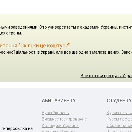
ными заведениями. Это университеты и академии Украины, инсти
ах страны.
 питання "Скільки це коштує?"
есійної діяльності в Україні, але все ще одна з малозвіданих. Зако
Все статьи про вузы Укр
АБИТУРИЕНТУ
СТУДЕНТУ
Вузы Украины
Курсы язык
Внешнее тестирование
Курсы проф
Колледжи Украины
Образование
a гиперссылка на
Училища Украины
Школьные у