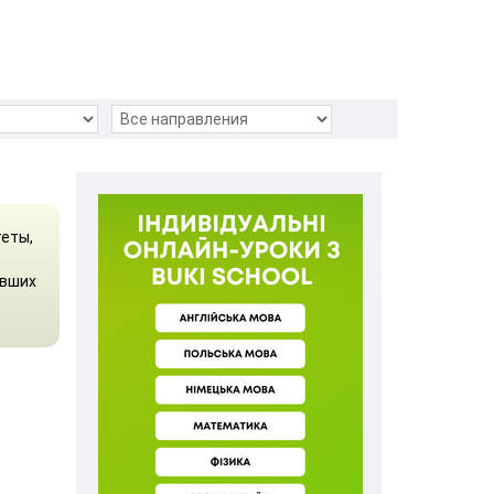
теты,
авших