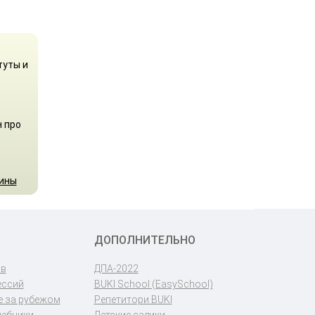
туты и
н про
аины
ДОПОЛНИТЕЛЬНО
ов
ДПА-2022
ессий
BUKI School (EasySchool)
 за рубежом
Репетитори BUKI
чебники
Детские садики