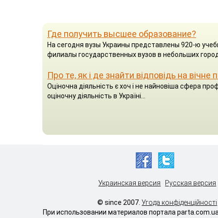
Где получить высшее образование?
На сегодня вузы Украины представлены 920-ю учеб
филиалы государственных вузов в небольших город
Про те, як і де знайти відповідь на вічне
Оціночна діяльність є хоч і не найновіша сфера проф
оціночну діяльність в Україні...
Украинская версия
Русская версия
© since 2007.
Угода конфіденційності
При использовании материалов портала parta.com.u