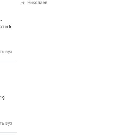
Николаев
-
т и 6
ь вуз
 19
ь вуз