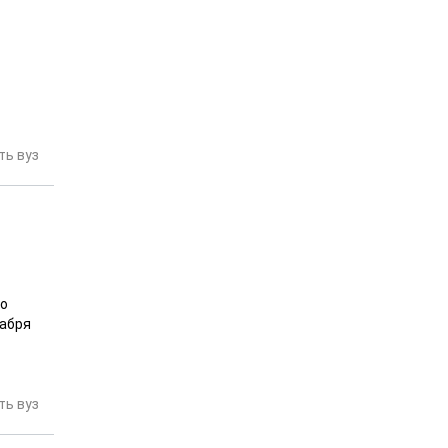
ь вуз
го
кабря
ь вуз