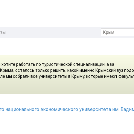
узы
м хотите работать по туристической специализации, а за
 Крыма, осталось только решить, какой именно Крымский вуз под
деле мы собрали все университеты в Крыму, которые имеют факул
о национального экономического университета им. Вади