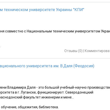
м техническом университете Украины "КПИ"
ровня совместно с Национальным техническим университетом Укра
.
Отзывы (0)
|
Комментироват
ционального университета им. В.Даля (Феодосия)
ени Владимира Даля - это большой учебный-научно производств
верситета в г. Луганске, функционируют: Северодонецкий
раснодонский факультет инженерии и мене...
е обучение, общежития, библиотека.