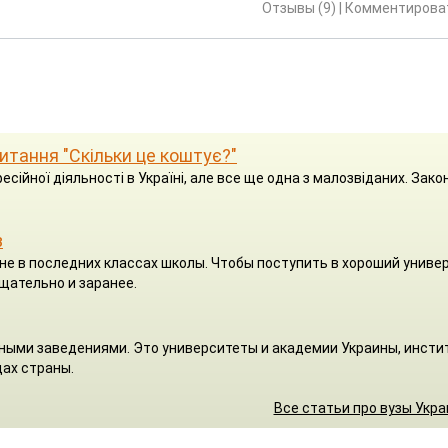
Отзывы (9)
|
Комментироват
 питання "Скільки це коштує?"
есійної діяльності в Україні, але все ще одна з малозвіданих. Зако
з
я не в последних классах школы. Чтобы поступить в хороший униве
щательно и заранее.
ными заведениями. Это университеты и академии Украины, инсти
ах страны.
Все статьи про вузы Укр