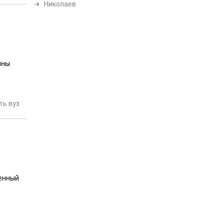
Николаев
ины
ь вуз
енный