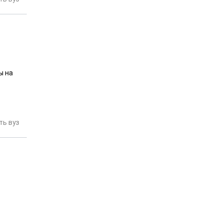
ы на
ь вуз