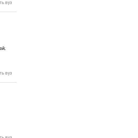
ь вуз
ой;
ь вуз
ь вуз