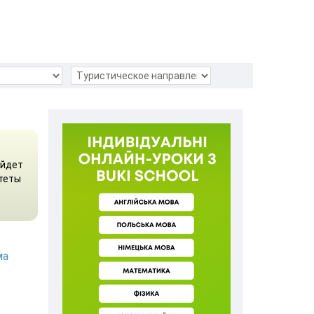
ойдет
ьтеты
ма