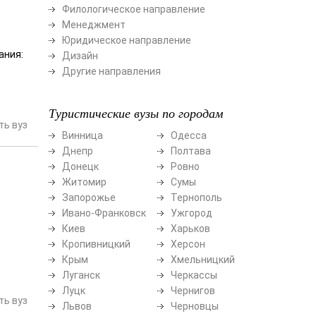
Филологическое направление
Менеджмент
Юридическое направление
ания:
Дизайн
Другие направления
Туристические вузы по городам
ь вуз
Винница
Одесса
Днепр
Полтава
Донецк
Ровно
Житомир
Сумы
Запорожье
Тернополь
Ивано-Франковск
Ужгород
Киев
Харьков
Кропивницкий
Херсон
Крым
Хмельницкий
Луганск
Черкассы
Луцк
Чернигов
ь вуз
Львов
Черновцы