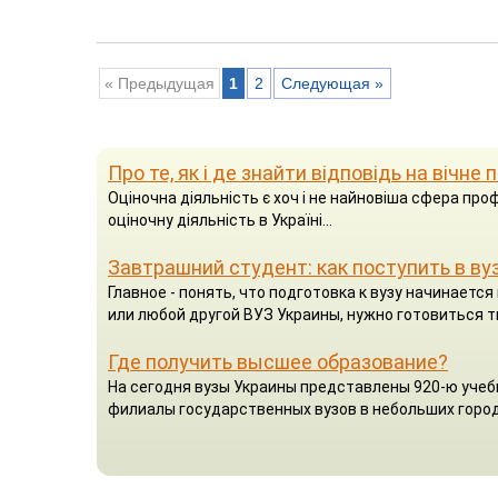
« Предыдущая
1
2
Следующая »
Про те, як і де знайти відповідь на вічне
Оціночна діяльність є хоч і не найновіша сфера проф
оціночну діяльність в Україні...
Завтрашний студент: как поступить в ву
Главное - понять, что подготовка к вузу начинаетс
или любой другой ВУЗ Украины, нужно готовиться т
Где получить высшее образование?
На сегодня вузы Украины представлены 920-ю учеб
филиалы государственных вузов в небольших город