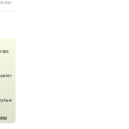
ь вуз
н про
рситет
туты и
аины