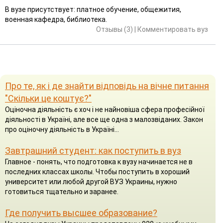
В вузе присутствует: платное обучение, общежития,
военная кафедра, библиотека.
Отзывы (3)
|
Комментировать вуз
Про те, як і де знайти відповідь на вічне питання
"Скільки це коштує?"
Оціночна діяльність є хоч і не найновіша сфера професійної
діяльності в Україні, але все ще одна з малозвіданих. Закон
про оціночну діяльність в Україні...
Завтрашний студент: как поступить в вуз
Главное - понять, что подготовка к вузу начинается не в
последних классах школы. Чтобы поступить в хороший
университет или любой другой ВУЗ Украины, нужно
готовиться тщательно и заранее.
Где получить высшее образование?