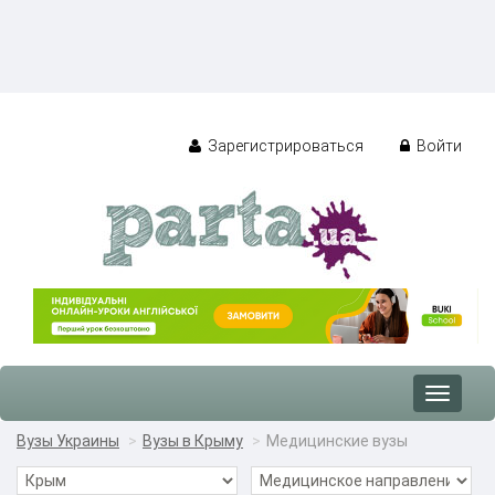
Зарегистрироваться
Войти
Toggle
navigat
Вузы Украины
Вузы в Крыму
Медицинские вузы