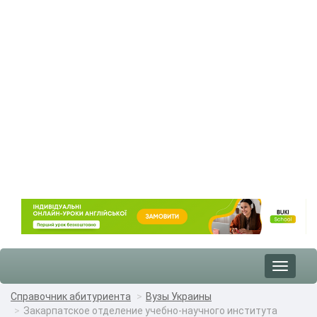
Toggle
navigat
Справочник абитуриента
Вузы Украины
Закарпатское отделение учебно-научного института