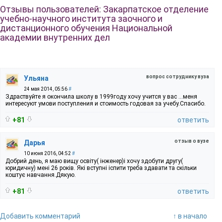
Отзывы пользователей: Закарпатское отделение
учебно-научного института заочного и
дистанционного обучения Национальной
академии внутренних дел
вопрос сотруднику вуза
Ульяна
24 мая 2014, 05:56
#
Здраствуйте я окончила школу в 1999году хочу учится у вас ...меня
интересуют умови поступления и стоимость годовая за учебу.Спасибо.
+81
ответить
отзыв о вузе
Дарья
10 июня 2016, 04:52
#
Добрий день, я маю вищу освіту( інженер)і хочу здобути другу(
юридичну) мені 26 років. Які вступні іспити треба здавати та скільки
коштує навчання.Дякую.
+81
ответить
Добавить комментарий
↑ в начало