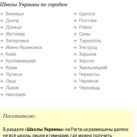
Школы Украины по городам
Винница
Одесса
Днепр
Полтава
Донецк
Ровно
Житомир
Сумы
Запорожье
Тернополь
Ивано-Франковск
Ужгород
Киев
Харьков
Кропивницкий
Херсон
Крым
Хмельницкий
Луганск
Черкассы
Луцк
Чернигов
Львов
Черновцы
Николаев
Посетителю:
В разделе «
Школы Украины
» на Parta.ua размещены далеко
не все школы, лицеи и гимназии, где можно получить