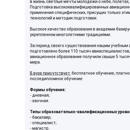
в жизнь светлые мечты молодежи о небе, полетах, 
Подготовка высококвалифицированных авиационн
применения специфических, присущих только эти
технологий и методик подготовки.
Высокое качество образования в академии базируе
укрепленном многолетними традициями.
За период своего существования нашим учебным
подготовлено более 110 тысяч авиаспециалистов,
авиационное образование получили свыше 5 тысяч
мира.
В вузе присутствует:
бесплатное обучение, платно
последипломное обучение
Формы обучения:
- дневная;
- заочная.
Типы образовательно-квалификационных уровн
- бакалавр;
- специалист;
- магистр.