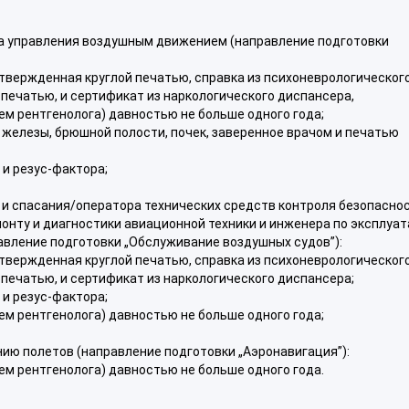
а управления воздушным движением (направление подготовки
утвержденная круглой печатью, справка из психоневрологическог
печатью, и сертификат из наркологического диспансера,
ем рентгенолога) давностью не больше одного года;
 железы, брюшной полости, почек, заверенное врачом и печатью
 и резус-фактора;
и спасания/оператора технических средств контроля безопаснос
онту и диагностики авиационной техники и инженера по эксплуа
авление подготовки „Обслуживание воздушных судов”):
утвержденная круглой печатью, справка из психоневрологическог
печатью, и сертификат из наркологического диспансера;
 и резус-фактора;
ем рентгенолога) давностью не больше одного года;
ию полетов (направление подготовки „Аэронавигация”):
ем рентгенолога) давностью не больше одного года.