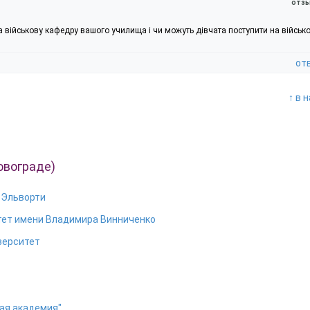
отзы
а військову кафедру вашого училища і чи можуть дівчата поступити на військ
от
↑ в 
овограде)
 Эльворти
тет имени Владимира Винниченко
верситет
ая академия"