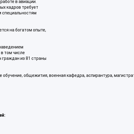
работе в авиации.
ых кадров требует
м специальностям
тся на богатом опыте,
 заведением
 в том числе
 граждан из 81 страны
е обучение, общежития, военная кафедра, аспирантура, магистра
ей: