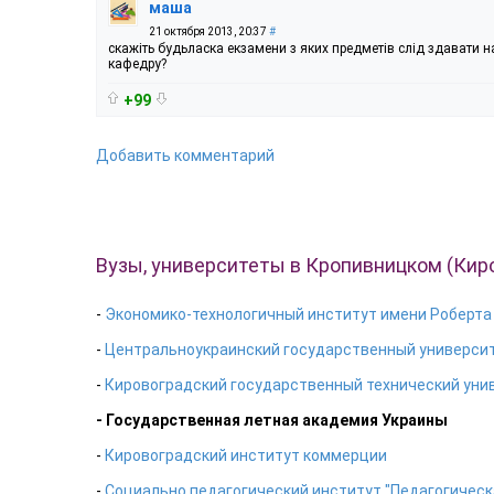
маша
21 октября 2013, 20:37
#
скажіть будьласка екзамени з яких предметів слід здавати н
кафедру?
+99
Добавить комментарий
Вузы, университеты в Кропивницком (Кир
-
Экономико-технологичный институт имени Роберта
-
Центральноукраинский государственный универси
-
Кировоградский государственный технический уни
- Государственная летная академия Украины
-
Кировоградский институт коммерции
-
Социально педагогический институт "Педагогическ