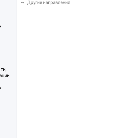
Другие направления
о
ти,
тации
о