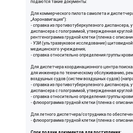
подаются такие документы:
Для коммерческого пилота самолета и диспетчер
„Аэронавигация”):
- справка из противотуберкулезного диспансера, 
диспансера с голограммой, утвержденная круглой 
рентгенограмма грудной клетки (пленка с описани
- УЗИ (ультразвуковое исследование) щитовидной
медицинского учреждения;
- справка относительно определения группы крови
Для диспетчера координационного центра поиска 
для инженера по техническому обслуживанию, рем
воздушных судов (систем воздушных судов) (напр
- справка из противотуберкулезного диспансера, 
диспансера с голограммой, утвержденная круглой 
- справка относительно определения группы крови
- флюорограмма грудной клетки (пленка с описани
Для летного диспетчера/сотрудника по обеспечен
- флюорограмма грудной клетки (пленка с описани
Срок подачи документов для поступления: