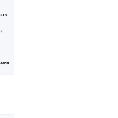
ны в
я.
азаны