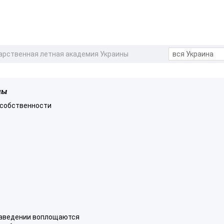
арственная летная академия Украины
ны
 собственности
 заведении воплощаются