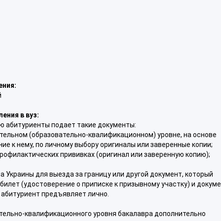
ения:
й
ения в вуз:
ю абитуриенты подает такие документы:
ательном (образовательно-квалификационном) уровне, на основе
ие к нему, по личному выбору оригиналы или заверенные копии;
профилактических прививках (оригинал или заверенную копию);
а Украины для выезда за границу или другой документ, который
билет (удостоверение о приписке к призывному участку) и докуме
 абитуриент предъявляет лично.
ательно-квалификационного уровня бакалавра дополнительно