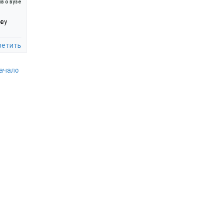
в о вузе
ову
ветить
начало