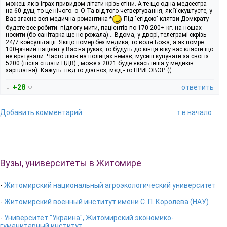
можеш як в іграх привидом літати крізь стіни. А те що одна медсестра
на 60 душ, то це нічого. о_О Та від того четвертування, як її скуштуєте, у
Вас згасне вся медична романтика *
Під "егідою" клятви Домкрату
будете все робити: підлогу мити, пацієнтів по 170-200+ кг. на ношах
носити (бо санітарка ще нє рожала)... Вдома, у дворі, телеграмі скрізь
24/7 консультації. Якщо помер без медика, то воля Божа, а як помре
100-річний пацієнт у Вас на руках, то будуть до кінця віку вас клясти що
не врятували. Часто ліків на полицях немає, мусиш купувати за свої із
5200 (після сплати ПДВ)., може з 2021 буде якась інша у медиків
зарплатня). Кажуть: пєд то діагноз, мєд - то ПРИГОВОР. ((
+28
ответить
Добавить комментарий
↑ в начало
Вузы, университеты в Житомире
-
Житомирский национальный агроэкологический университет
-
Житомирский военный институт имени С. П. Королева (НАУ)
-
Университет "Украина", Житомирский экономико-
гуманитарный институт