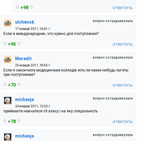
+98
ответить
вопрос сотруднику вуза
ulchenok
17 января 2011, 16:43
#
Если я международник ,что нужно для поступления?
+96
ответить
вопрос сотруднику вуза
Meredit
25 января 2011, 18:46
#
Если я закончила медицинские колледж есть ли какие нибудь льготы
при поступлении?
+70
ответить
вопрос сотруднику вуза
michanja
26 января 2011, 10:20
#
приймаєте навчатися з9 класу і на яку спеціальність
+78
ответить
вопрос сотруднику вуза
michanja