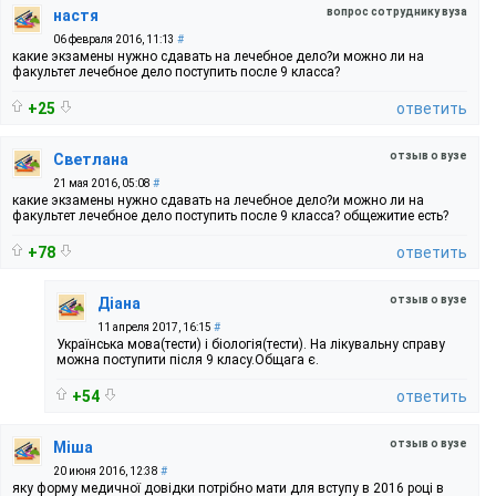
вопрос сотруднику вуза
настя
06 февраля 2016, 11:13
#
какие экзамены нужно сдавать на лечебное дело?и можно ли на
факультет лечебное дело поступить после 9 класса?
+25
ответить
отзыв о вузе
Светлана
21 мая 2016, 05:08
#
какие экзамены нужно сдавать на лечебное дело?и можно ли на
факультет лечебное дело поступить после 9 класса? общежитие есть?
+78
ответить
отзыв о вузе
Діана
11 апреля 2017, 16:15
#
Українська мова(тести) і біологія(тести). На лікувальну справу
можна поступити після 9 класу.Общага є.
+54
ответить
отзыв о вузе
Міша
20 июня 2016, 12:38
#
яку форму медичної довідки потрібно мати для вступу в 2016 році в