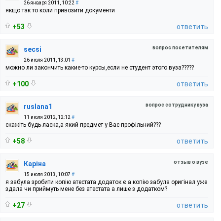
26 января 2011, 10:22
#
якщо так то коли привозити документи
+53
ответить
вопрос посетителям
secsi
26 июля 2011, 13:01
#
можно ли закончить какие-то курсы,если не студент этого вуза?????
+100
ответить
вопрос сотруднику вуза
ruslana1
11 июля 2012, 12:12
#
скажіть будь-ласка,а який предмет у Вас профільний???
+58
ответить
отзыв о вузе
Каріна
15 июля 2013, 10:07
#
я забула зробити копію атестата додаток є а копію забула оригінал уже
здала чи приймуть мене без атестата а лише з додатком?
+27
ответить