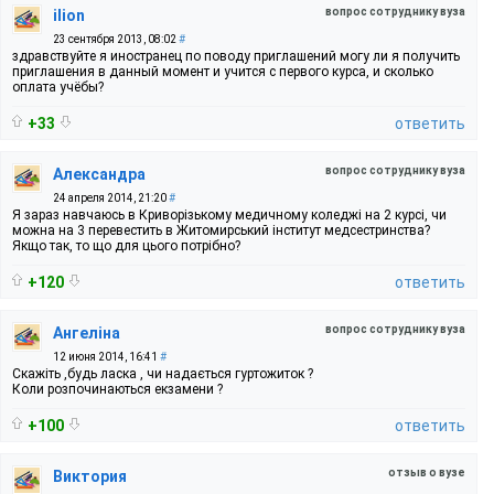
вопрос сотруднику вуза
ilion
23 сентября 2013, 08:02
#
здравствуйте я иностранец по поводу приглашений могу ли я получить
приглашения в данный момент и учится с первого курса, и сколько
оплата учёбы?
+33
ответить
вопрос сотруднику вуза
Александра
24 апреля 2014, 21:20
#
Я зараз навчаюсь в Криворізькому медичному коледжі на 2 курсі, чи
можна на 3 перевестить в Житомирський інститут медсестринства?
Якщо так, то що для цього потрібно?
+120
ответить
вопрос сотруднику вуза
Ангеліна
12 июня 2014, 16:41
#
Скажіть ,будь ласка , чи надається гуртожиток ?
Коли розпочинаються екзамени ?
+100
ответить
отзыв о вузе
Виктория