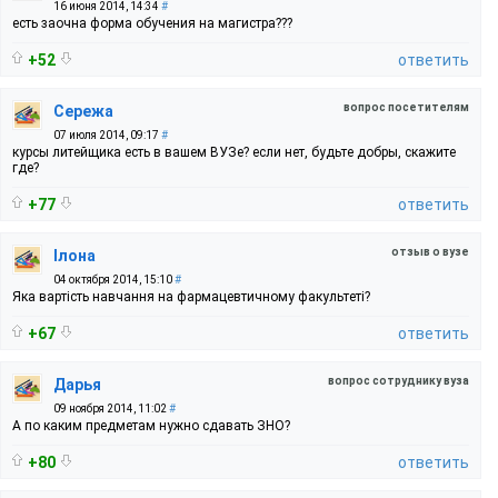
16 июня 2014, 14:34
#
есть заочна форма обучения на магистра???
+52
ответить
вопрос посетителям
Сережа
07 июля 2014, 09:17
#
курсы литейщика есть в вашем ВУЗе? если нет, будьте добры, скажите
где?
+77
ответить
отзыв о вузе
Iлона
04 октября 2014, 15:10
#
Яка вартiсть навчання на фармацевтичному факультетi?
+67
ответить
вопрос сотруднику вуза
Дарья
09 ноября 2014, 11:02
#
А по каким предметам нужно сдавать ЗНО?
+80
ответить