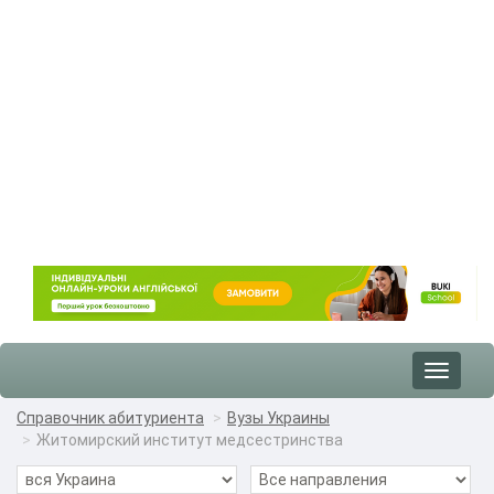
Toggle
navigat
Справочник абитуриента
Вузы Украины
Житомирский институт медсестринства