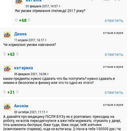
01 февраля 2017, 14:57
#
Які умови отримання стипендії 2017 року?
+68
ответить
отзыв о вузе
Диана
11 апреля 2017, 16:17
#
Чи нормальні умови навчання?
+63
ответить
отзыв о вузе
катерина
05 февраля 2021, 16:06
#
какие предметы нужно сдавать что бы поступить? нужно сдавать и
химию и биологию и физику или что то одно из этого?
+31
ответить
отзыв о вузе
Анонім
03 октября 2021, 11:11
#
А давайте про медицину ПІСЛЯ ВУЗу як є розповімо: приходиш на
роботу, не вспів переодягнутися а вже тебе мурижать: стукають у двері,
тіпа шевелись бистріше, біжи туди, біжи сюди, тиЖ коНчене
(компліменти стариків), ніде не встигаєш. )) Наче в тебе 100500 рук і ти