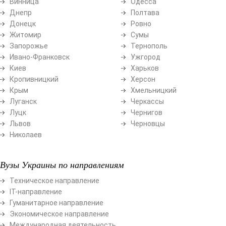
Винница
Одесса
Днепр
Полтава
Донецк
Ровно
Житомир
Сумы
Запорожье
Тернополь
Ивано-Франковск
Ужгород
Киев
Харьков
Кропивницкий
Херсон
Крым
Хмельницкий
Луганск
Черкассы
Луцк
Чернигов
Львов
Черновцы
Николаев
Вузы Украины по направлениям
Техническое направление
ІТ-направление
Гуманитарное направление
Экономическое направление
Международная деятельность