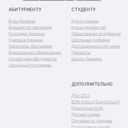
АБИТУРИЕНТУ
СТУДЕНТУ
Вузы Украины
Курсы языков
Внешнее тестирование
Курсы профессий
Колледжи Украины
Образование за рубежом
Училища Украины
Школьные учебники
Пересказы, биографии
Дистанционное обучение
Внешкольное образование
Рефераты
Справочник абитуриента
Школы Украины
Школьные программы
ДОПОЛНИТЕЛЬНО
ДПА-2022
BUKI School (EasySchool)
Репетитори BUKI
Детские садики
Обучение по городам
Подготовка к школе