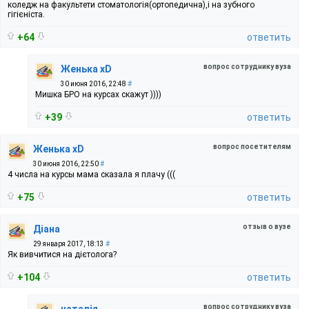
коледж на факультети стоматологія(ортопедична),і на зубного
гігієніста.
+64
ответить
вопрос сотруднику вуза
Женька хD
30 июня 2016, 22:48
#
Мишка БРО на курсах скажут ))))
+39
ответить
вопрос посетителям
Женька хD
30 июня 2016, 22:50
#
4 числа на курсы мама сказала я плачу (((
+75
ответить
отзыв о вузе
Діана
29 января 2017, 18:13
#
Як вивчитися на дієтолога?
+104
ответить
вопрос сотруднику вуза
наталія