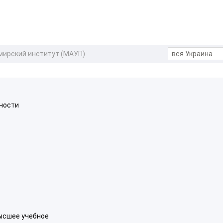
ирский институт (МАУП)
нности
ысшее учебное