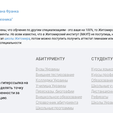
ана Франка
ехника"
ерены, что обучение по другим специализациям - это ваше на 100%, то Житомир
мечты. Но всем известно, что в Житомирский институт (МАУП) не поступишь, 
тап
школы Житомира
, потом можно поступить получить аттестат гимназии ил
 специальности.
АБИТУРИЕНТУ
СТУДЕНТУ
Вузы Украины
Курсы язык
Внешнее тестирование
Курсы проф
Колледжи Украины
Образование
a гиперссылка на
Училища Украины
Школьные у
зделять точку
Пересказы, биографии
Дистанционн
венности за
Внешкольное образование
Рефераты
цию.
Справочник абитуриента
Школы Укра
Школьные программы