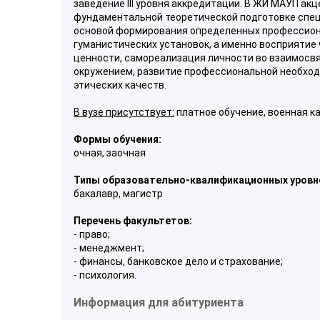
заведение III уровня аккредитации. В ЖИ МАУП ак
фундаментальной теоретической подготовке спец
основой формирования определенных профессион
гуманистических установок, а именно восприятие
ценности, самореализация личности во взаимосвя
окружением, развитие профессиональной необхо
этических качеств.
В вузе присутствует:
платное обучение, военная к
Формы обучения:
очная, заочная
Типы образовательно-квалификационных уровн
бакалавр, магистр
Перечень факультетов:
- право;
- менеджмент;
- финансы, банковское дело и страхование;
- психология.
Информация для абитуриента