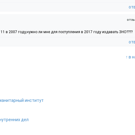
от
отзы
11 в 2007 году,нужно ли мне для поступления в 2017 году издавать ЗНО????
от
↑ в 
уманитарный институт
нутренних дел