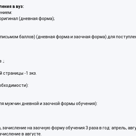
ения в вуз:
ением:
 оригинал (дневная форма);
письмом баллов) (дневная форма и заочная форма) для поступле
 .;
й страницы -1 экз.
обходимости):
ля мужчин дневной и заочной формы обучения):
зачисление на заочную форму обучения 3 раза в год: апрель, авгу
ачисление в августе.