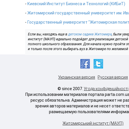
-
Киевский Институт Бизнеса и Технологий (КИБиТ)
-
Житомирский государственный университет им. Ив
-
Государственный университет "Житомирская полит
Если вы, находясь еще в
детском садике Житомира
, были ув
институт (МАУП) идеально подойдет для реализации детской 
полного школьного образования. Для начала нужно пройти э
и только после этого выбирать вуз в Житомире по желаемой
Украинская версия
Русская версия
© since 2007.
Угода конфіденційності
При использовании материалов портала parta.com.u
ресурс обязательна. Администрация может не ра
зрения авторов материалов и не несет ответст
размещаемую пользователями информа
Житомирський інститут (МАУП)