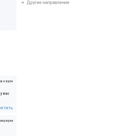
Другие направления
в о вузе
у вас
ветить
ику вуза