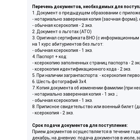
Перечень документов, необходимых для поступл
1. Документ о предыдущем образовании с прилож
- нотариально заверенная копия (заочная форма);
- обычная ксерокопия - 2 экз.
2. Документ о льготах (АТО)
3. Оригинал сертификата ВНО (с информационным 
на 1 курс абитуриентов без льгот:
- обычная ксерокопия - 1 экз.
4. Паспорт + код:
- ксерокопию заполненных страниц паспорта - 2 экз
- ксерокопия идентификационного кода - 2 экз.
5. При наличии загранпаспорта: - ксерокопия перво
6. Шесть фотографий 3х4.
7. Копия документа об изменении фамилии (при не
- нотариально заверенная копия - 1 экз .;
- обычная ксерокопия - 1 экз.
8. Приписное свидетельство или военный билет (д
- ксерокопия - 2 экз.
Срок подачи документов для поступления:
Прием документов осуществляется в течение года, 
декабрь; на дневную: подача документов в июле, з