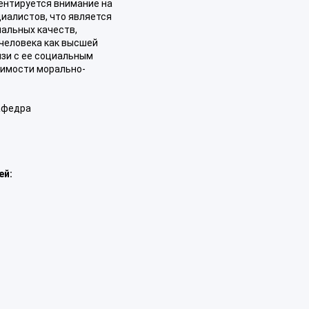
центируется внимание на
иалистов, что является
альных качеств,
 человека как высшей
зи с ее социальным
димости морально-
афедра
ей: