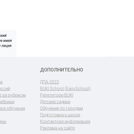
ский
не имея
и лицея
ДОПОЛНИТЕЛЬНО
ов
ДПА-2022
ессий
BUKI School (EasySchool)
 за рубежом
Репетитори BUKI
чебники
Детские садики
ое обучение
Обучение по городам
Подготовка к школе
ины
Контактная информация
Реклама на сайте