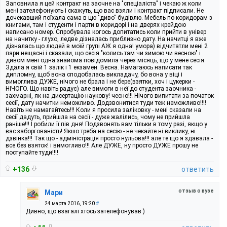
Заповнила я цей контракт на заочне на "спеціаліста" і чекаю ж коли
мені зателефонують і скажуть, що вас взяли і контракт підписали. Не
дочекавший поїхала сама в цю "диво" будівлю. Мебель по коридорам з
книгами, там і студенти і парти в коридорі і на дверях крейдою
написано номер. Спробувала когось допитатись коли прийти в універ
на начитку - глухо, ледве дізналась приблизно дату. На начитці я вже
дізналась що людей в моїй групі АЖ я одна! умора) відчитатли мені 2
пари нещасні і сказали, що сесія "колись там чи зимою чи весною" і
дивом мені одна знайома повідомила через місяць, що у мене сесія.
Здала я свій 1 залік і 1 екзамен. Весна. Намагаюсь написати так
дипломну, щоб вона сподобалась викладачу, бо вона у віці і
вимоглива ДУЖЕ, нічого не брала і не бере(взятки, хоч і цукерки -
НІЧОГО. Що навіть радує) але вимоги в неї до студента заочника -
захмарні, як на дисертацію наукову! чесно!!! Нічого випитати за початок
сесії, дату начитки неможливо. Додзвонитися туди теж неможливо!!!!
Навіть не намагайтесь!!! Коли я просила заліковку - мені сказали на
сесії дадуть, прийшла на сесії - дуже жалілись, чому не прийшла
раніше!!! І робили її пів дня! Подзвонять вам тільки в тому разі, якщо у
вас заборгованість! Якшо треба на сесію - не чекайте ні виклику, ні
дзвінка!!! Так що - адміністрація просто нульова!!! але те що я здавала -
все без взяток! і вимогливо!!! Але ДУЖЕ, ну просто ДУЖЕ прошу не
поступайте туди!!!!
+136
ответить
отзыв о вузе
Мари
24 марта 2016, 19:20
#
Дивно, що взагалі хтось зателефонував )