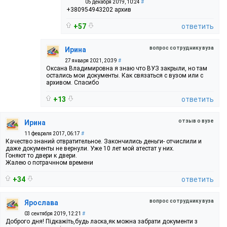
05 декабря 2019, 10:24
#
+380954943202 архив
+57
ответить
вопрос сотруднику вуза
Ирина
27 января 2021, 20:39
#
Оксана Владимировна я знаю что ВУЗ закрыли, но там
остались мои документы. Как связаться с вузом или с
архивом. Спасибо
+13
ответить
отзыв о вузе
Ирина
11 февраля 2017, 06:17
#
Качество знаний отвратительное. Закончились деньги- отчислили и
даже документы не вернули. Уже 10 лет мой атестат у них.
Гоняют то двери к двери.
Жалею о потрачнном времени
+34
ответить
вопрос сотруднику вуза
Ярослава
03 сентября 2019, 12:21
#
Доброго дня! Підкажіть,будь ласка,як можна забрати документи з