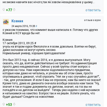
не зможе навчити вас нічого,так як зовсім незацікавлена у цьому...
+77
ответить
отзыв о вузе
Ксения
24 марта 2016, 19:28
#
с ужасом понимаю, что коммент выше написала я. Потому что других
Ксений в КСУ вроде бы нет.
Ксения
17 октября 2013, 09:25 #
учусь на втором курсе Филологи и я всем довольна. Взятки не берут,
даже заочники не могут купить сессию.
Нормальный универ, хорошие преподаватели!
Это был 2013 год. А сейчас 2016, и я должна выпускаться. Могу
сказать, что да, взяток действительно не требуют. Но администрация
просто дико неадекватная. Сейчас у всей группы стоит вопрос о
допуске на госы. Нам нарисовали задолженностьпо предметам,
которые нам даже не читались, и узнали мы об этом сами, просто
спустившись в деканат, чтоб спросить: "Нет ли у нас случайно долгов?",
- так, для успокоения. И если б мы не спросили, нам бы никто не сказал!
Кроме того, дама из деканата сначала вообще сказала нам такое: "Ну,
значит я так и подам документы на диплом, значит, на гос вы не
попадёте и на диплом не выйдете". Теперь уже неделю с ней мучаемся
и натыкаемся на хамство. Вопрос так и не решён. Хотите узнать, что
будет дальше? Следите за новостями.
+53
ответить