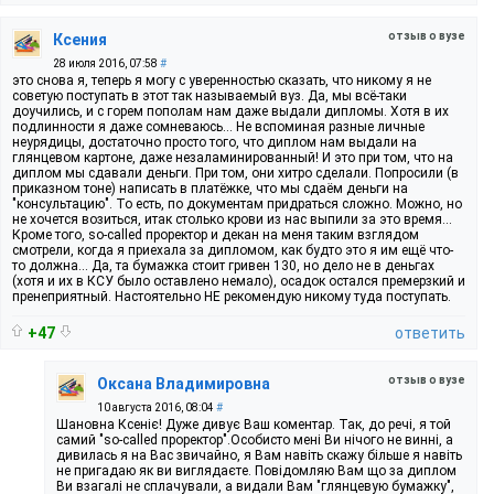
отзыв о вузе
Ксения
28 июля 2016, 07:58
#
это снова я, теперь я могу с уверенностью сказать, что никому я не
советую поступать в этот так называемый вуз. Да, мы всё-таки
доучились, и с горем пополам нам даже выдали дипломы. Хотя в их
подлинности я даже сомневаюсь... Не вспоминая разные личные
неурядицы, достаточно просто того, что диплом нам выдали на
глянцевом картоне, даже незаламинированный! И это при том, что на
диплом мы сдавали деньги. При том, они хитро сделали. Попросили (в
приказном тоне) написать в платёжке, что мы сдаём деньги на
"консультацию". То есть, по документам придраться сложно. Можно, но
не хочется возиться, итак столько крови из нас выпили за это время...
Кроме того, so-called проректор и декан на меня таким взглядом
смотрели, когда я приехала за дипломом, как будто это я им ещё что-
то должна... Да, та бумажка стоит гривен 130, но дело не в деньгах
(хотя и их в КСУ было оставлено немало), осадок остался премерзкий и
пренеприятный. Настоятельно НЕ рекомендую никому туда поступать.
+47
ответить
отзыв о вузе
Оксана Владимировна
10 августа 2016, 08:04
#
Шановна Ксеніє! Дуже дивує Ваш коментар. Так, до речі, я той
самий "so-called проректор".Особисто мені Ви нічого не винні, а
дивилась я на Вас звичайно, я Вам навіть скажу більше я навіть
не пригадаю як ви виглядаєте. Повідомляю Вам що за диплом
Ви взагалі не сплачували, а видали Вам "глянцевую бумажку",