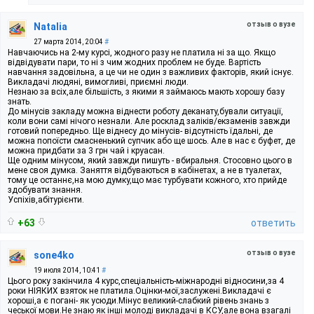
отзыв о вузе
Natalia
27 марта 2014, 20:04
#
Навчаючись на 2-му курсі, жодного разу не платила ні за що. Якщо
відвідувати пари, то ні з чим жодних проблем не буде. Вартість
навчання задовільна, а це чи не один з важливих факторів, який існує.
Викладачі людяні, вимогливі, приємні люди.
Незнаю за всіх,але більшість, з якими я займаюсь мають хорошу базу
знать.
До мінусів закладу можна віднести роботу деканату,бували ситуації,
коли вони самі нічого незнали. Але росклад заліків/екзаменів завжди
готовий попередньо. Ще віднесу до мінусів- відсутність їдальні, де
можна попоїсти смасненький супчик або ще шось. Але в нас є буфет, де
можна придбати за 3 грн чай і круасан.
Ще одним мінусом, який завжди пишуть - вбиральня. Стосовно цього в
мене своя думка. Заняття відбуваються в кабінетах, а не в туалетах,
тому це останнє,на мою думку,що має турбувати кожного, хто прийде
здобувати знання.
Успіхів,абітурієнти.
+63
ответить
отзыв о вузе
sone4ko
19 июля 2014, 10:41
#
Цього року закінчила 4 курс,спеціальність-міжнародні відносини,за 4
роки НІЯКИХ взяток не платила.Оцінки-мої,заслужені.Викладачі є
хороші,а є погані- як усюди.Мінус великий-слабкий рівень знань з
чеської мови.Не знаю як інші молоді викладачі в КСУ,але вона взагалі