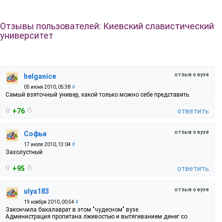
Отзывы пользователей: Киевский славистический
университет
отзыв о вузе
helganice
05 июня 2010, 05:38
#
Самый взяточный универ, какой только можно себе представить.
+76
ответить
отзыв о вузе
Софья
17 июля 2010, 13:04
#
Захолустный
+95
ответить
отзыв о вузе
ulya183
19 ноября 2010, 00:54
#
Закончила бакалаврат в этом "чудесном" вузе.
Администрация пропитана лживостью и вытягиванием денег со