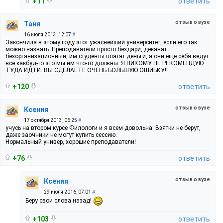
+11
ответить
отзыв о вузе
Таня
16 июля 2013, 12:07
#
Закончила в этому году этот ужаснейший университет, если его так
можно назвать. Преподаватели просто бездари, деканат
безорганизационный, им студенты платят деньги, а они ещё себя ведут
все какбуд-то это мы им что-то должны. Я НИКОМУ НЕ РЕКОМЕНДУЮ
ТУДА ИДТИ. ВЫ СДЕЛАЕТЕ ОЧЕНЬ БОЛЬШУЮ ОШИБКУ!!
+120
ответить
отзыв о вузе
Ксения
17 октября 2013, 06:25
#
учусь на втором курсе Филологи и я всем довольна. Взятки не берут,
даже заочники не могут купить сессию.
Нормальный универ, хорошие преподаватели!
+76
ответить
отзыв о вузе
Ксения
29 июля 2016, 07:01
#
Беру свои слова назад!
+103
ответить