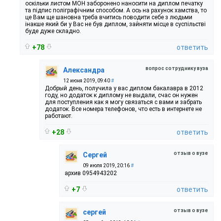
оскільки листом МОН заборонено наносити на диплом печатку
та підпис поліграфічним способом. А ось на рахунок хамства, то
це Вам ще шановна треба вчитись поводити себе з людьми
інакше який би у Вас не був диплом, зайняти місце в суспільстві
буде дуже складно.
+78
ответить
вопрос сотруднику вуза
Александра
12 июня 2019, 09:40
#
Добрый день, получила у вас диплом бакалавра в 2012
году, но додаток к диплому не выдали, счас он нужен
для поступления как я могу связаться с вами и забрать
додаток. Все номера телефонов, что есть в интернете не
работают.
+28
ответить
отзыв о вузе
Сергей
09 июля 2019, 20:16
#
архив 0954943202
+7
ответить
отзыв о вузе
сергей