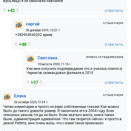
вуха,якщо я не закінчила навчання.
+42
ответить
отзыв о вузе
сергей
05 декабря 2019, 10:23
#
+380954943202 архив
+48
ответить
вопрос сотруднику вуза
Светлана
10 августа 2020, 11:16
#
Как мне получить подтверждение что я училась платно в
Чернигов скомандовал филиале в 2010
+37
ответить
отзыв о вузе
Елена
02 октября 2020, 13:34
#
Читаю коментарии и просто не верю собственным глазам! Как можно
было до такого довести универ. Я закончила его в 2004 году. Всех
описаных ужасов тогда не было. Всем хватало места, книги также
были, администрация адекватная. Что там творится сейчас- я просто в
ужасе! Ребята, мне очень жаль, что с вами такое произошло.