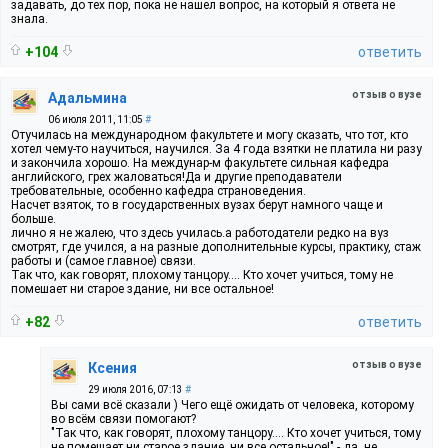
задавать, до тех пор, пока не нашел вопрос, на который я ответа не
знала.
+104
ответить
отзыв о вузе
Адальмина
06 июля 2011, 11:05
#
Отучилась на международном факультете и могу сказать, что тот, кто
хотел чему-то научиться, научился. За 4 года взятки не платила ни разу
и закончила хорошо. На междунар-м факультете сильная кафедра
английского, грех жаловаться!Да и другие преподаватели
требовательные, особенно кафедра страноведения.
Насчет взяток, то в государственных вузах берут намного чаще и
больше.
лично я не жалею, что здесь училась.а работодатели редко на вуз
смотрят, где учился, а на разные дополнительные курсы, практику, стаж
работы и (самое главное) связи.
Так что, как говорят, плохому танцору.... Кто хочет учиться, тому не
помешает ни старое здание, ни все остальное!
+82
ответить
отзыв о вузе
Ксения
29 июля 2016, 07:13
#
Вы сами всё сказали ) Чего ещё ожидать от человека, которому
во всём связи помогают?
"Так что, как говорят, плохому танцору.... Кто хочет учиться, тому
не помешает ни старое здание, ни все остальное!" - да, не