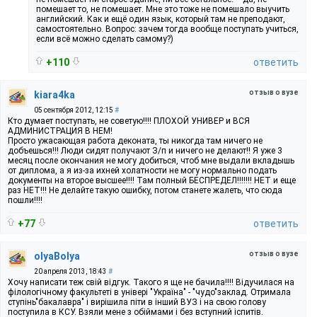
помешает то, не помешает. Мне это тоже не помешало выучить
английский. Как и ещё один язык, который там не преподают,
самостоятельно. Вопрос: зачем тогда вообще поступать учиться,
если всё можно сделать самому?)
+110
ответить
отзыв о вузе
kiara4ka
05 сентября 2012, 12:15
#
Кто думает поступать, не советую!!!! ПЛОХОЙ УНИВЕР и ВСЯ
АДМИНИСТРАЦИЯ В НЕМ!
Просто ужасающая работа деконата, ты никогда там ничего не
добъешься!!! Люди сидят получают З/п и ничего не делают!! Я уже 3
месяц после окончания не могу добиться, чтоб мне выдали вкладышь
от диплома, а я из-за ихней холатности не могу нормально подать
документы на второе высшее!!!! Там полный БЕСПРЕДЕЛ!!!!!!! НЕТ и еще
раз НЕТ!!! Не делайте такую ошибку, потом станете жалеть, что сюда
пошли!!!!
+77
ответить
отзыв о вузе
olyaBolya
20 апреля 2013, 18:43
#
Хочу написати теж свій відгук. Такого я ще не бачила!!!! Відучилася на
філологічному факультеті в універі "Україна" - "чудо"заклад. Отримала
ступінь"бакалавра" і вирішила піти в інший ВУЗ і на свою голову
поступила в КСУ. Взяли мене з обіймами і без вступний іспитів.