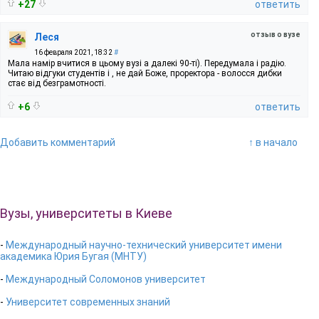
+27
ответить
отзыв о вузе
Леся
16 февраля 2021, 18:32
#
Мала намір вчитися в цьому вузі а далекі 90-ті). Передумала і радію.
Читаю відгуки студентів і , не дай Боже, проректора - волосся дибки
стає від безграмотності.
+6
ответить
Добавить комментарий
↑ в начало
Вузы, университеты в Киеве
-
Международный научно-технический университет имени
академика Юрия Бугая (МНТУ)
-
Международный Соломонов университет
-
Университет современных знаний