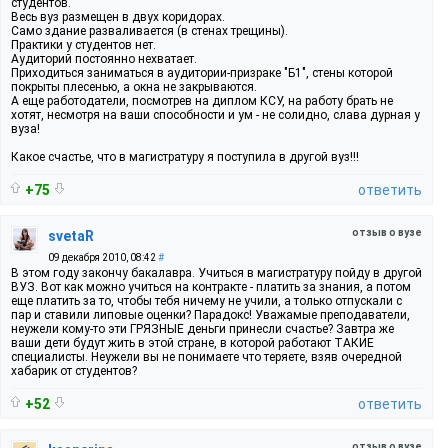
студентов.
Весь вуз размещен в двух коридорах.
Само здание разваливается (в стенах трещины).
Практики у студентов нет.
Аудиторий постоянно нехватает.
Приходиться заниматься в аудитории-призраке "Б1", стены которой
покрыты плесенью, а окна не закрываются.
А еще работодатели, посмотрев на диплом КСУ, на работу брать не
хотят, несмотря на ваши способности и ум - не солидно, слава дурная у
вуза!
Какое счастье, что в магистратуру я поступила в другой вуз!!!
+75
ответить
отзыв о вузе
svetaR
09 декабря 2010, 08:42
#
В этом году закончу бакалавра. Учиться в магистратуру пойду в другой
ВУЗ. Вот как можно учиться на контракте - платить за знания, а потом
еще платить за то, чтобы тебя ничему не учили, а только отпускали с
пар и ставили липовые оценки? Парадокс! Уважамые преподаватели,
неужели кому-то эти ГРЯЗНЫЕ деньги принесли счастье? Завтра же
ваши дети будут жить в этой стране, в которой работают ТАКИЕ
специалисты. Неужели вы не понимаете что теряете, взяв очередной
хабарик от студентов?
+52
ответить
отзыв о вузе