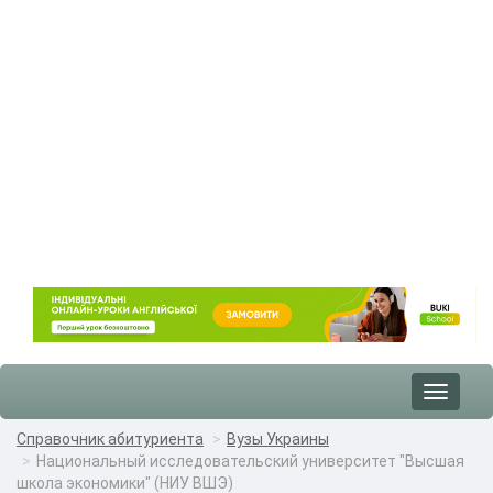
Toggle
navigat
Справочник абитуриента
Вузы Украины
Национальный исследовательский университет "Высшая
школа экономики" (НИУ ВШЭ)