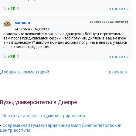
+20
ответить
вопрос сотруднику вуза
марина
24 октября 2014, 09:32
#
подскажите пожалуйта можно ли с донецкого ДонНуэт перевестись к
вам после придипломной сессий, чтоб получить диплом в вашем вузе
а не в донецком?? диплом по идеи должна получить в январе, училась
на экономике предприятия
+38
ответить
Добавить комментарий
↑ в начало
Вузы, университеты в Днепре
-
Институт делового администрирования
-
Современная гуманитарная академия Днепропетровский
центр доступа