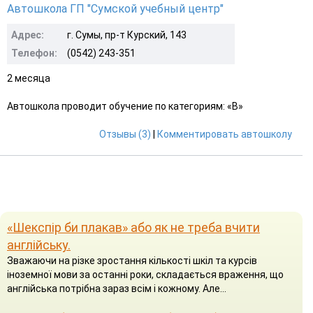
Автошкола ГП "Сумской учебный центр"
Адрес:
г. Сумы, пр-т Курский, 143
Телефон:
(0542) 243-351
2 месяца
Автошкола проводит обучение по категориям: «B»
Отзывы (3)
|
Комментировать автошколу
«Шекспір би плакав» або як не треба вчити
англійську.
Зважаючи на різке зростання кількості шкіл та курсів
іноземної мови за останні роки, складається враження, що
англійська потрібна зараз всім і кожному. Але...