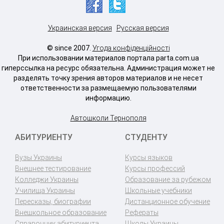
Украинская версия
Русская версия
© since 2007.
Угода конфіденційності
При использовании материалов портала parta.com.ua
гиперссылка на ресурс обязательна. Администрация может не
разделять точку зрения авторов материалов и не несет
ответственности за размещаемую пользователями
информацию.
Автошколи Тернополя
АБИТУРИЕНТУ
СТУДЕНТУ
Вузы Украины
Курсы языков
Внешнее тестирование
Курсы профессий
Колледжи Украины
Образование за рубежом
Училища Украины
Школьные учебники
Пересказы, биографии
Дистанционное обучение
Внешкольное образование
Рефераты
Справочник абитуриента
Школы Украины