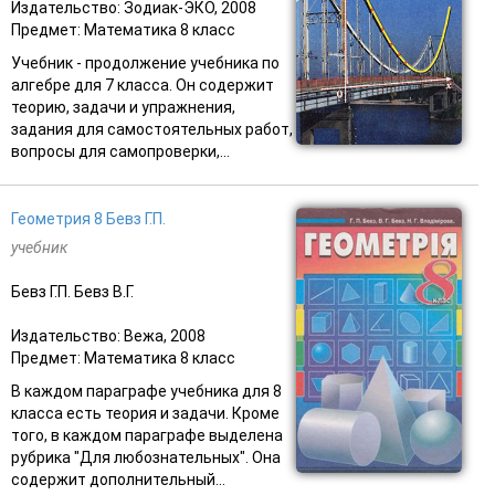
Издательство: Зодиак-ЭКО, 2008
Предмет: Математика 8 класс
Учебник - продолжение учебника по
алгебре для 7 класса. Он содержит
теорию, задачи и упражнения,
задания для самостоятельных работ,
вопросы для самопроверки,...
Геометрия 8 Бевз Г.П.
учебник
Бевз Г.П. Бевз В.Г.
Издательство: Вежа, 2008
Предмет: Математика 8 класс
В каждом параграфе учебника для 8
класса есть теория и задачи. Кроме
того, в каждом параграфе выделена
рубрика "Для любознательных". Она
содержит дополнительный...