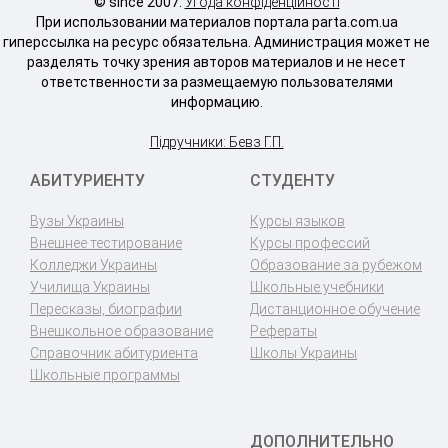
© since 2007.
Угода конфіденційності
При использовании материалов портала parta.com.ua
гиперссылка на ресурс обязательна. Администрация может не
разделять точку зрения авторов материалов и не несет
ответственности за размещаемую пользователями
информацию.
Підручники: Бевз Г.П.
АБИТУРИЕНТУ
СТУДЕНТУ
Вузы Украины
Курсы языков
Внешнее тестирование
Курсы профессий
Колледжи Украины
Образование за рубежом
Училища Украины
Школьные учебники
Пересказы, биографии
Дистанционное обучение
Внешкольное образование
Рефераты
Справочник абитуриента
Школы Украины
Школьные программы
ДОПОЛНИТЕЛЬНО