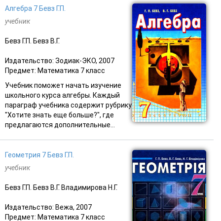
Алгебра 7 Бевз Г.П.
учебник
Бевз Г.П. Бевз В.Г.
Издательство: Зодиак-ЭКО, 2007
Предмет: Математика 7 класс
Учебник поможет начать изучение
школьного курса алгебры. Каждый
параграф учебника содержит рубрику
"Хотите знать еще больше?", где
предлагаются дополнительные...
Геометрия 7 Бевз Г.П.
учебник
Бевз Г.П. Бевз В.Г. Владимирова Н.Г.
Издательство: Вежа, 2007
Предмет: Математика 7 класс