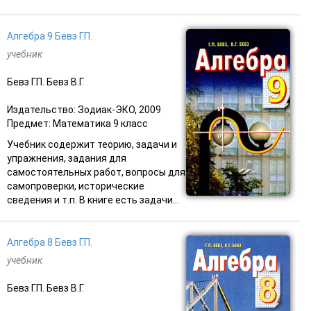
Алгебра 9 Бевз Г.П.
учебник
Бевз Г.П. Бевз В.Г.
Издательство: Зодиак-ЭКО, 2009
Предмет: Математика 9 класс
Учебник содержит теорию, задачи и
упражнения, задания для
самостоятельных работ, вопросы для
самопроверки, исторические
сведения и т.п. В книге есть задачи...
Алгебра 8 Бевз Г.П.
учебник
Бевз Г.П. Бевз В.Г.