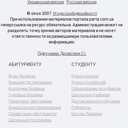
Украинская версия
Русская версия
© since 2007.
Угода конфіденційності
При использовании материалов портала parta.com.ua
гиперссылка на ресурс обязательна. Администрация может не
разделять точку зрения авторов материалов и не несет
ответственности за размещаемую пользователями
информацию.
Підручники: Дровозюк С.І.
АБИТУРИЕНТУ
СТУДЕНТУ
Вузы Украины
Курсы языков
Внешнее тестирование
Курсы профессий
Колледжи Украины
Образование за рубежом
Училища Украины
Школьные учебники
Пересказы, биографии
Дистанционное обучение
Внешкольное образование
Рефераты
Справочник абитуриента
Школы Украины
Школьные программы