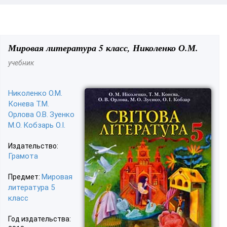
Мировая литература 5 класс, Николенко О.М.
учебник
Николенко О.М.
Конева Т.М.
Орлова О.В.
Зуенко
М.О.
Кобзарь О.І.
Издательство:
Грамота
Мировая
Предмет:
литература 5
класс
Год издательства: