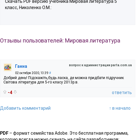
Скачать PDF версию учебника Мировая литература 5
класс, Николенко О.М.:
Отзывы пользователей: Мировая литература
вопрос к администрации parta.com.ua
Ганна
02 октября 2020, 13:39
#
Добрий день! Підскажіть,будь ласка, де можна придбати підручник
Світова література для 5-го класу 2013р.в.
-4
ответить
Добавить комментарий
↑ в начало
PDF
– формат семейства Adobe. Это бесплатная программа,
которую всегда можно скачать на сайте разработчиков: