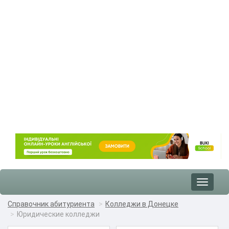
Toggle
navigat
Справочник абитуриента
Колледжи в Донецке
Юридические колледжи