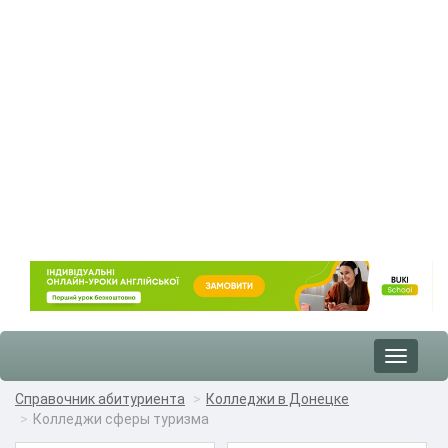
Toggle
navigat
Справочник абитуриента
Колледжи в Донецке
Колледжи сферы туризма