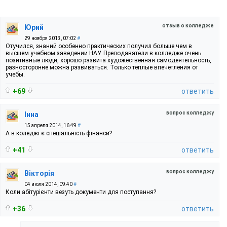
отзыв о колледже
Юрий
29 ноября 2013, 07:02
#
Отучился, знаний особенно практических получил больше чем в
высшем учебном заведении НАУ. Преподаватели в колледже очень
позитивные люди, хорошо развита художественная самодеятельность,
разносторонне можна развиваться. Только теплые впечетления от
учебы.
+69
ответить
вопрос колледжу
Інна
15 апреля 2014, 16:49
#
А в коледжі є спеціальність фінанси?
+41
ответить
вопрос колледжу
Вікторія
04 июля 2014, 09:40
#
Коли абітурієнти везуть документи для поступання?
+36
ответить