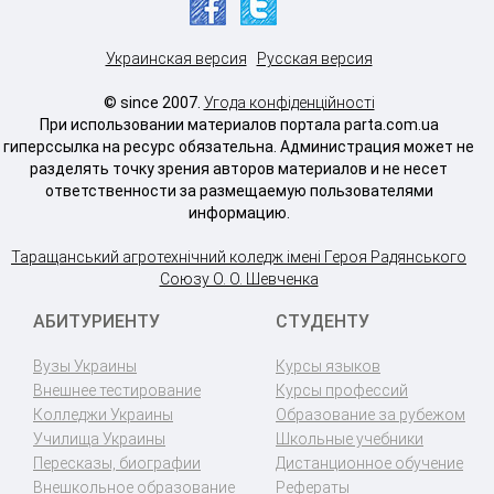
Украинская версия
Русская версия
© since 2007.
Угода конфіденційності
При использовании материалов портала parta.com.ua
гиперссылка на ресурс обязательна. Администрация может не
разделять точку зрения авторов материалов и не несет
ответственности за размещаемую пользователями
информацию.
Таращанський агротехнічний коледж імені Героя Радянського
Союзу О. О. Шевченка
АБИТУРИЕНТУ
СТУДЕНТУ
Вузы Украины
Курсы языков
Внешнее тестирование
Курсы профессий
Колледжи Украины
Образование за рубежом
Училища Украины
Школьные учебники
Пересказы, биографии
Дистанционное обучение
Внешкольное образование
Рефераты