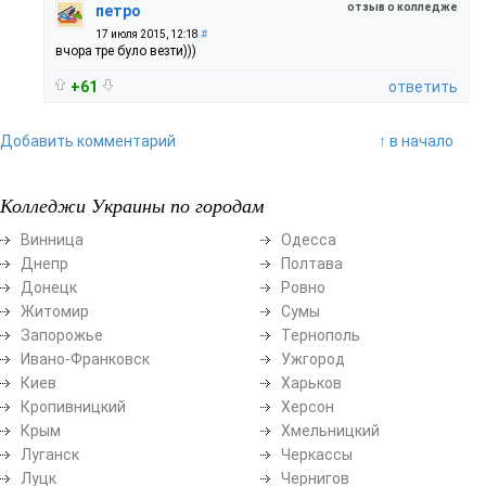
отзыв о колледже
петро
17 июля 2015, 12:18
#
вчора тре було везти)))
+61
ответить
Добавить комментарий
↑ в начало
Колледжи Украины по городам
Винница
Одесса
Днепр
Полтава
Донецк
Ровно
Житомир
Сумы
Запорожье
Тернополь
Ивано-Франковск
Ужгород
Киев
Харьков
Кропивницкий
Херсон
Крым
Хмельницкий
Луганск
Черкассы
Луцк
Чернигов