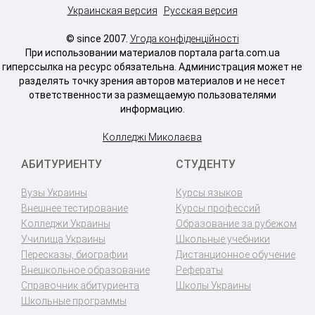
Украинская версия
Русская версия
© since 2007.
Угода конфіденційності
При использовании материалов портала parta.com.ua
гиперссылка на ресурс обязательна. Администрация может не
разделять точку зрения авторов материалов и не несет
ответственности за размещаемую пользователями
информацию.
Колледжі Миколаєва
АБИТУРИЕНТУ
СТУДЕНТУ
Вузы Украины
Курсы языков
Внешнее тестирование
Курсы профессий
Колледжи Украины
Образование за рубежом
Училища Украины
Школьные учебники
Пересказы, биографии
Дистанционное обучение
Внешкольное образование
Рефераты
Справочник абитуриента
Школы Украины
Школьные программы