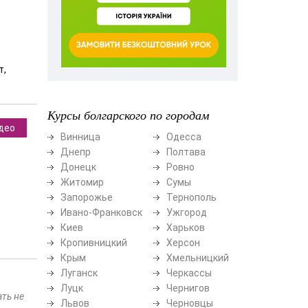
т,
Курсы болгарского по городам
део
Винница
Одесса
Днепр
Полтава
Донецк
Ровно
Житомир
Сумы
Запорожье
Тернополь
Ивано-Франковск
Ужгород
Киев
Харьков
Кропивницкий
Херсон
Крым
Хмельницкий
Луганск
Черкассы
Луцк
Чернигов
ать не
Львов
Черновцы