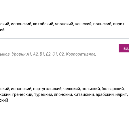
ский, испанский, китайский, японский, чешский, польский, иврит,
кий
ви
ов. Уровни А1, А2, В1, В2, С1, С2. Корпоративное,
ский, испанский, португальский, чешский, польский, болгарский,
ский, греческий, турецкий, японский, китайский, арабский, иврит,
ский