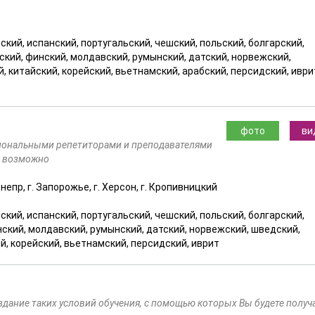
ский, испанский, португальский, чешский, польский, болгарский,
рский, финский, молдавский, румынский, датский, норвежский,
й, китайский, корейский, вьетнамский, арабский, персидский, иври
фото
ви
иональными репетиторами и преподавателями
в возможно
. Днепр, г. Запорожье, г. Херсон, г. Кропивницкий
ский, испанский, португальский, чешский, польский, болгарский,
нский, молдавский, румынский, датский, норвежский, шведский,
ий, корейский, вьетнамский, персидский, иврит
оздание таких условий обучения, с помощью которых Вы будете получ