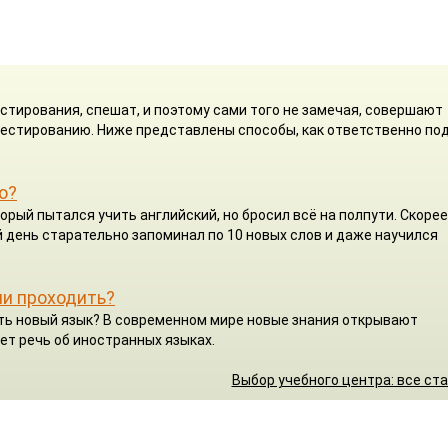
стирования, спешат, и поэтому сами того не замечая, совершают
 тестированию. Ниже представлены способы, как ответственно по
о?
орый пытался учить английский, но бросил всё на полпути. Скорее
 день старательно запоминал по 10 новых слов и даже научился
ли проходить?
чить новый язык? В современном мире новые знания открывают
ет речь об иностранных языках.
Выбор учебного центра: все ст