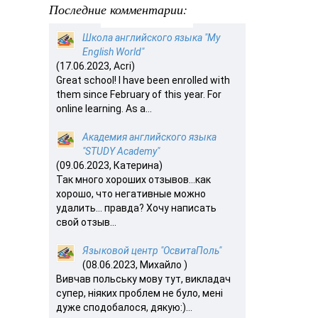
Последние комментарии:
Школа английского языка "My
English World"
(17.06.2023, Acri)
Great school! I have been enrolled with
them since February of this year. For
online learning. As a...
Академия английского языка
"STUDY Academy"
(09.06.2023, Катерина)
Так много хороших отзывов…как
хорошо, что негативные можно
удалить… правда? Хочу написать
свой отзыв...
Языковой центр "ОсвитаПоль"
(08.06.2023, Михайло )
Вивчав польську мову тут, викладач
супер, ніяких проблем не було, мені
дуже сподобалося, дякую:)...