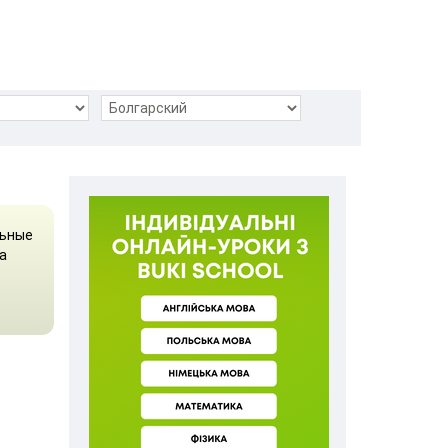
льные
а