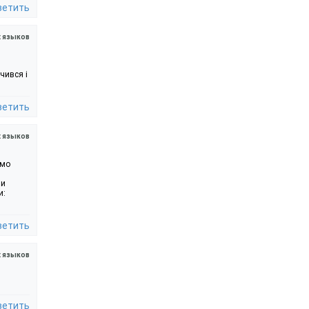
ветить
х языков
чився і
ветить
х языков
ємо
ми
и:
ветить
 языков
ветить