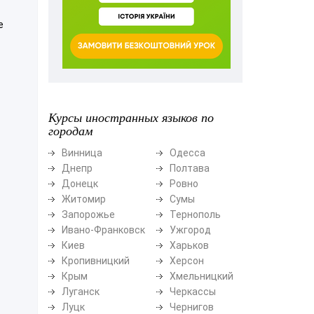
е
Курсы иностранных языков по
городам
Винница
Одесса
Днепр
Полтава
Донецк
Ровно
Житомир
Сумы
Запорожье
Тернополь
Ивано-Франковск
Ужгород
Киев
Харьков
Кропивницкий
Херсон
Крым
Хмельницкий
Луганск
Черкассы
Луцк
Чернигов