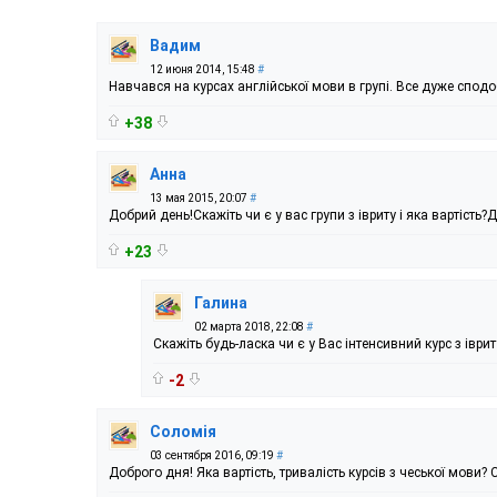
Вадим
12 июня 2014, 15:48
#
Навчався на курсах англійської мови в групі. Все дуже спод
+38
Анна
13 мая 2015, 20:07
#
Добрий день!Скажіть чи є у вас групи з івриту і яка вартість?
+23
Галина
02 марта 2018, 22:08
#
Скажіть будь-ласка чи є у Вас інтенсивний курс з іврит
-2
Соломія
03 сентября 2016, 09:19
#
Доброго дня! Яка вартість, тривалість курсів з чеської мови? 