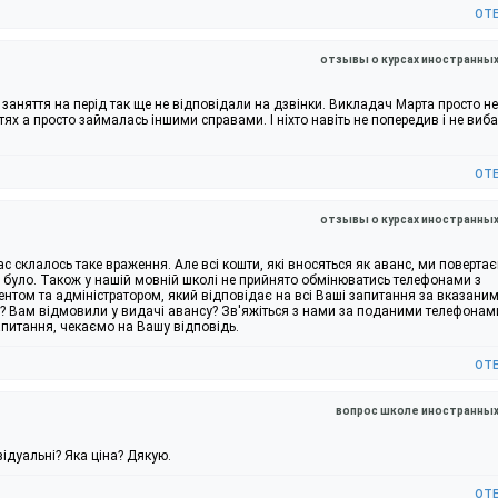
от
отзывы о курсах иностранны
 заняття на перід так ще не відповідали на дзвінки. Викладач Марта просто не
тях а просто займалась іншими справами. І ніхто навіть не попередив і не виба
от
отзывы о курсах иностранны
с склалось таке враження. Але всі кошти, які вносяться як аванс, ми поверта
е було. Також у нашій мовній школі не прийнято обмінюватись телефонами з
ентом та адміністратором, який відповідає на всі Ваші запитання за вказани
? Вам відмовили у видачі авансу? Зв'яжіться з нами за поданими телефонам
питання, чекаємо на Вашу відповідь.
от
вопрос школе иностранных
відуальні? Яка ціна? Дякую.
от