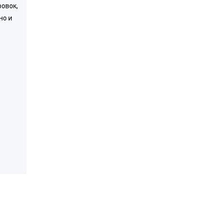
овок,
но и