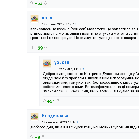
+53
катя
13 апреля 2017, 21:47
#
записалась на курси в "you can" мало того що заплатила за 1
відповідала на мої дзвінки і навіть не слухала мене на занят
гроші так і не повернули. Не раджу іти туди це просто шахраї
+69
youcan
01 мая 2017, 14:13
#
Доброго дня, шановна Катерино. Дуже прикро, що у Ва
студентам без проблем і ніколи з цим непорозумінь н
викладачами, тому контакт безпосередньо є між студ
робочими телефонами. Ви телефонували на ці номери
0977492790, 0676495690, 0632324833. Дякуємо за за
+51
Владислава
23 февраля 2020, 22:14
#
Доброго дня, чи є в вас курси грецької мови? Групові чи інди
+9