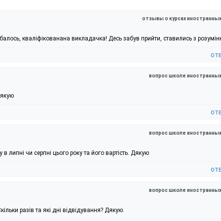
отзывы о курсах иностранны
обалось, кваліфікованана викладачка! Десь забув прийти, ставились з розумі
от
вопрос школе иностранных
Дякую
от
вопрос школе иностранных
у в липні чи серпні цього року та його вартість. Дякую
от
вопрос школе иностранных
Скільки разів та які дні відвідування? Дякую.