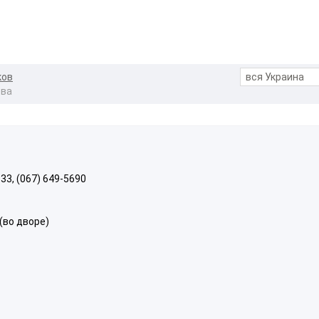
ков
ова
833, (067) 649-5690
 (во дворе)