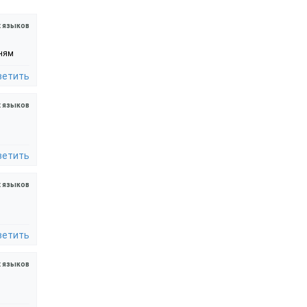
х языков
нням
ветить
 языков
ветить
 языков
ветить
 языков