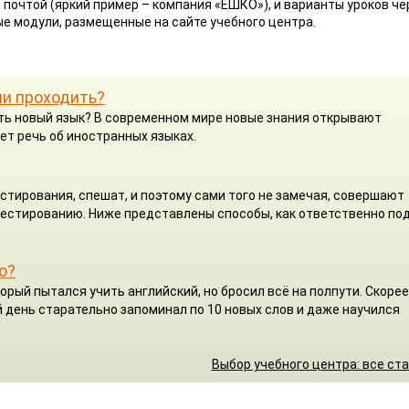
 почтой (яркий пример – компания «ЕШКО»), и варианты уроков че
ые модули, размещенные на сайте учебного центра.
ли проходить?
чить новый язык? В современном мире новые знания открывают
ет речь об иностранных языках.
стирования, спешат, и поэтому сами того не замечая, совершают
 тестированию. Ниже представлены способы, как ответственно по
о?
орый пытался учить английский, но бросил всё на полпути. Скорее
 день старательно запоминал по 10 новых слов и даже научился
Выбор учебного центра: все ст