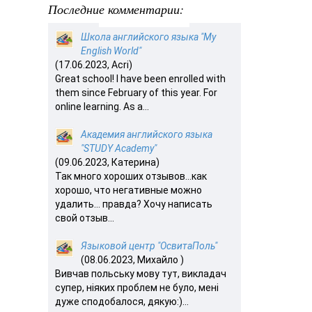
Последние комментарии:
Школа английского языка "My
English World"
(17.06.2023, Acri)
Great school! I have been enrolled with
them since February of this year. For
online learning. As a...
Академия английского языка
"STUDY Academy"
(09.06.2023, Катерина)
Так много хороших отзывов…как
хорошо, что негативные можно
удалить… правда? Хочу написать
свой отзыв...
Языковой центр "ОсвитаПоль"
(08.06.2023, Михайло )
Вивчав польську мову тут, викладач
супер, ніяких проблем не було, мені
дуже сподобалося, дякую:)...