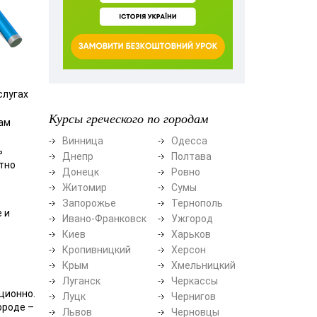
слугах
Курсы греческого по городам
вам
Винница
Одесса
ь
Днепр
Полтава
тно
Донецк
Ровно
Житомир
Сумы
Запорожье
Тернополь
 и
Ивано-Франковск
Ужгород
Киев
Харьков
Кропивницкий
Херсон
Крым
Хмельницкий
Луганск
Черкассы
ционно.
Луцк
Чернигов
ороде –
Львов
Черновцы