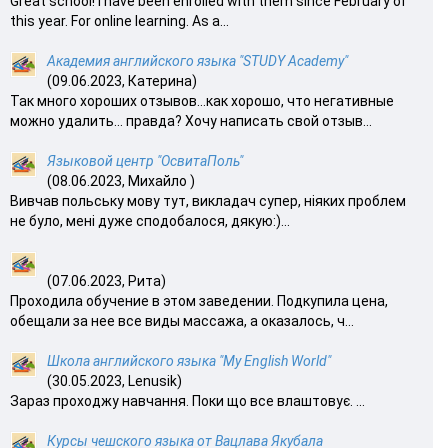
Great school! I have been enrolled with them since February of
this year. For online learning. As a...
Академия английского языка "STUDY Academy"
(09.06.2023, Катерина)
Так много хороших отзывов…как хорошо, что негативные
можно удалить… правда? Хочу написать свой отзыв...
Языковой центр "ОсвитаПоль"
(08.06.2023, Михайло )
Вивчав польську мову тут, викладач супер, ніяких проблем
не було, мені дуже сподобалося, дякую:)...
(07.06.2023, Рита)
Проходила обучение в этом заведении. Подкупила цена,
обещали за нее все виды массажа, а оказалось, ч...
Школа английского языка "My English World"
(30.05.2023, Lenusik)
Зараз проходжу навчання. Поки що все влаштовує. ...
Курсы чешского языка от Вацлава Якубала