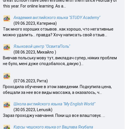
Great school! I have been enrolled with them since February of
this year. For online learning. As a...
Академия английского языка "STUDY Academy"
(09.06.2023, Катерина)
Так много хороших отзывов…как хорошо, что негативные
можно удалить… правда? Хочу написать свой отзыв...
Языковой центр "ОсвитаПоль"
(08.06.2023, Михайло )
Вивчав польську мову тут, викладач супер, ніяких проблем
не було, мені дуже сподобалося, дякую:)...
(07.06.2023, Рита)
Проходила обучение в этом заведении. Подкупила цена,
обещали за нее все виды массажа, а оказалось, ч...
Школа английского языка "My English World"
(30.05.2023, Lenusik)
Зараз проходжу навчання. Поки що все влаштовує. ...
Курсы чешского языка от Вацлава Якубала