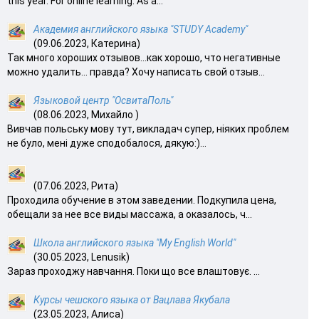
this year. For online learning. As a...
Академия английского языка "STUDY Academy"
(09.06.2023, Катерина)
Так много хороших отзывов…как хорошо, что негативные
можно удалить… правда? Хочу написать свой отзыв...
Языковой центр "ОсвитаПоль"
(08.06.2023, Михайло )
Вивчав польську мову тут, викладач супер, ніяких проблем
не було, мені дуже сподобалося, дякую:)...
(07.06.2023, Рита)
Проходила обучение в этом заведении. Подкупила цена,
обещали за нее все виды массажа, а оказалось, ч...
Школа английского языка "My English World"
(30.05.2023, Lenusik)
Зараз проходжу навчання. Поки що все влаштовує. ...
Курсы чешского языка от Вацлава Якубала
(23.05.2023, Алиса)