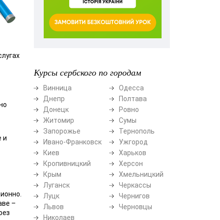
слугах
Курсы сербского по городам
Винница
Одесса
Днепр
Полтава
но
Донецк
Ровно
Житомир
Сумы
Запорожье
Тернополь
 и
Ивано-Франковск
Ужгород
Киев
Харьков
Кропивницкий
Херсон
Крым
Хмельницкий
Луганск
Черкассы
ионно.
Луцк
Чернигов
аве –
Львов
Черновцы
рез
Николаев