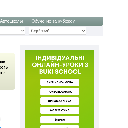
Автошколы
Обучение за рубежом
ные
есть
нно