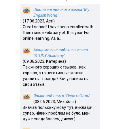
Школа английского языка "My
English World"
(17.06.2023, Acri)
Great school! I have been enrolled with
them since February of this year. For
online learning. As a...
Академия английского языка
"STUDY Academy"
(09.06.2023, Катерина)
Так много хороших отзывов…как
хорошо, что негативные можно
удалить… правда? Хочу написать
свой отзыв...
Языковой центр "ОсвитаПоль"
(08.06.2023, Михайло )
Вивчав польську мову тут, викладач
супер, ніяких проблем не було, мені
дуже сподобалося, дякую:)...