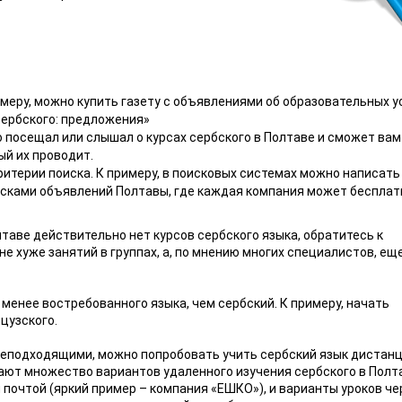
меру, можно купить газету с объявлениями об образовательных у
сербского: предложения»
то посещал или слышал о курсах сербского в Полтаве и сможет вам
й их проводит.
критерии поиска. К примеру, в поисковых системах можно написать
осками объявлений Полтавы, где каждая компания может бесплат
лтаве действительно нет курсов сербского языка, обратитесь к
 хуже занятий в группах, а, по мнению многих специалистов, еще
 менее востребованного языка, чем сербский. К примеру, начать
цузского.
неподходящими, можно попробовать учить сербский язык дистанц
ают множество вариантов удаленного изучения сербского в Полт
 почтой (яркий пример – компания «ЕШКО»), и варианты уроков че