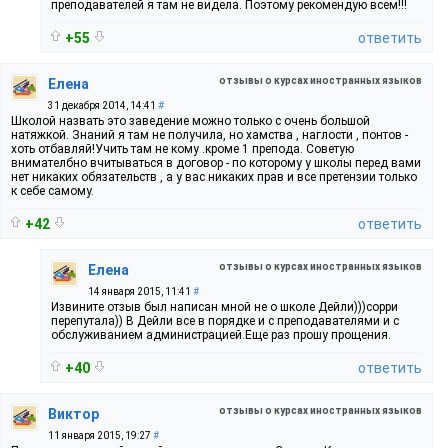
преподавателей я там не видела. Поэтому рекомендую всем!!!
+55
ответить
отзывы о курсах иностранных языков
Елена
31 декабря 2014, 14:41
#
Школой назвать это заведение можно только с очень большой
натяжкой. Знаний я там не получила, но хамства , наглости , понтов -
хоть отбавляй!Учить там не кому .кроме 1 препода. Советую
внимателбно вчитываться в договор - по которому у школы перед вами
нет никаких обязательств , а у вас никаких прав и все претензии только
к себе самому.
+42
ответить
отзывы о курсах иностранных языков
Елена
14 января 2015, 11:41
#
Извините отзыв был написан мной не о школе Дейли)))сорри
перепутала)) В Дейли все в порядке и с преподавателями и с
обслуживанием администрацией.Еще раз прошу прощения.
+40
ответить
отзывы о курсах иностранных языков
Виктор
11 января 2015, 19:27
#