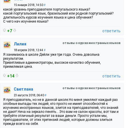
15 января 2018, 14:50
#
какой уровень преподавателя португальского языка?
какой португальский язык, бразильский или родной португальский?
длительность курсов изучения языка и цена обучения?
С чего нач изучение языка?
+7
ответить
отзывы о курсах иностранных языков
Лилия
18 апреля 2018, 12:44
#
Я занимаюсь в школе Дейли уже три года. Очень довольна
результатом.
Приветливые администраторы, высокое качество обучения,
приемлемая цена.
+14
ответить
отзывы о курсах иностранных языков
Светлана
23 августа 2018, 06:40
#
Я преподаватель, но не в данной школе.Но меня умиляют каждый раз
злобные выпады тех людей, кто просто не имеет способностей к
изучению иностранных языков, злится на преподавателей, что знаний
не дают! Неча на зеркало пенять... Это вам не салон красоты, вот там и
требуйте отличный результат за ваши деньги. Просто устали мы,
преподаватели, от этих претензий людей, которые должны злиться
прежде всего на себя.