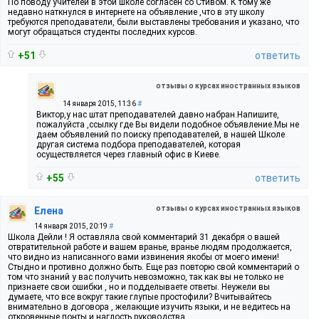
По поводу учителей в этой школе согласен со Стивом. К тому же
недавно наткнулся в интернете на объявление ,что в эту школу
требуются преподаватели, были выставлены требования и указано, что
могут обращаться студенты последних курсов.
+51
ответить
отзывы о курсах иностранных языков
14 января 2015, 11:36
#
Виктор,у нас штат преподавателей давно набран.Напишите,
пожалуйста ,ссылку где Вы видели подобное объявление.Мы не
даем объявлений по поиску преподавателей, в нашей Школе
другая система подбора преподавателей, которая
осуществляется через главный офис в Киеве.
+55
ответить
отзывы о курсах иностранных языков
Елена
14 января 2015, 20:19
#
Школа Дейли ! Я оставляла свой комментарий 31 декабря о вашей
отвратительной работе и вашем вранье, вранье людям продолжается,
что видно из написанного вами извинения якобы от моего имени!
Стыдно и противно должно быть. Еще раз повторю свой комментарий о
том что знаний у вас получить невозможно, так как вы не только не
признаете свои ошибки , но и подделываете ответы. Неужели вы
думаете, что все вокруг такие глупые простофили? Вчитывайтесь
внимательно в договора , желающие изучить языки, и не ведитесь на
откровенные понты и наглость руководства.