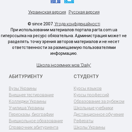
Украинская версия
Русская версия
© since 2007.
Угода конфіденційності
При использовании материалов портала parta.com.ua
гиперссылка на ресурс обязательна. Администрация может не
разделять точку зрения авторов материалов и не несет
ответственности за размещаемую пользователями
информацию.
Школа іноземних мов 'Daily'
АБИТУРИЕНТУ
СТУДЕНТУ
Вузы Украины
Курсы языков
Внешнее тестирование
Курсы профессий
Колледжи Украины
Образование за рубежом
Училища Украины
Школьные учебники
Пересказы, биографии
Дистанционное обучение
Внешкольное образование
Рефераты
Справочник абитуриента
Школы Украины