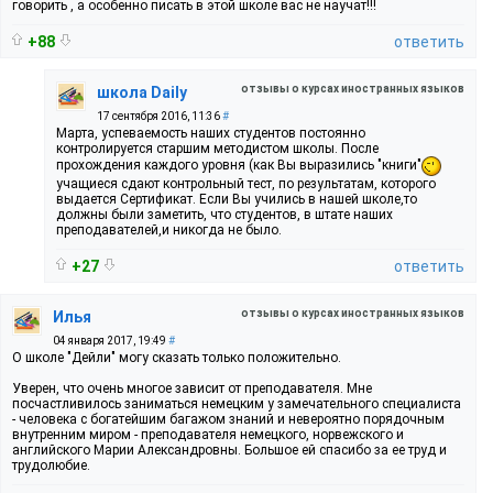
говорить , а особенно писать в этой школе вас не научат!!!
+88
ответить
отзывы о курсах иностранных языков
школа Daily
17 сентября 2016, 11:36
#
Марта, успеваемость наших студентов постоянно
контролируется старшим методистом школы. После
прохождения каждого уровня (как Вы выразились "книги"
учащиеся сдают контрольный тест, по результатам, которого
выдается Сертификат. Если Вы учились в нашей школе,то
должны были заметить, что студентов, в штате наших
преподавателей,и никогда не было.
+27
ответить
отзывы о курсах иностранных языков
Илья
04 января 2017, 19:49
#
О школе "Дейли" могу сказать только положительно.
Уверен, что очень многое зависит от преподавателя. Мне
посчастливилось заниматься немецким у замечательного специалиста
- человека с богатейшим багажом знаний и невероятно порядочным
внутренним миром - преподавателя немецкого, норвежского и
английского Марии Александровны. Большое ей спасибо за ее труд и
трудолюбие.