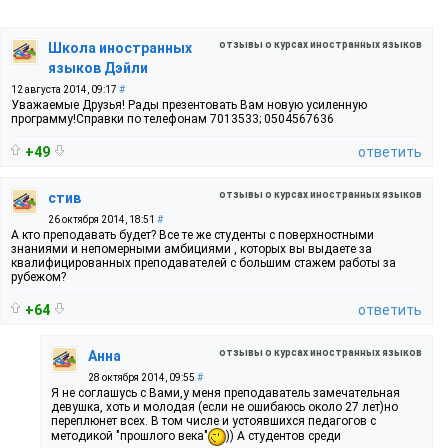
отзывы о курсах иностранных языков
Школа иностранных
языков Дэйли
12 августа 2014, 09:17
#
Уважаемые Друзья! Рады презентовать Вам новую усиленную
программу!Справки по телефонам 7013533; 0504567636
+49
ответить
отзывы о курсах иностранных языков
стив
26 октября 2014, 18:51
#
А кто преподавать будет? Все те же студенты с поверхностными
знаниями и непомерными амбициями , которых вы выдаете за
квалифицированных преподавателей с большим стажем работы за
рубежом?
+64
ответить
отзывы о курсах иностранных языков
Анна
28 октября 2014, 09:55
#
Я не соглашусь с Вами,у меня преподаватель замечательная
девушка, хоть и молодая (если не ошибаюсь около 27 лет)но
переплюнет всех. В том числе и устоявшихся педагогов с
методикой "прошлого века"
)) А студентов среди