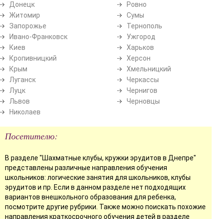
Донецк
Ровно
Житомир
Сумы
Запорожье
Тернополь
Ивано-Франковск
Ужгород
Киев
Харьков
Кропивницкий
Херсон
Крым
Хмельницкий
Луганск
Черкассы
Луцк
Чернигов
Львов
Черновцы
Николаев
Посетителю:
В разделе "Шахматные клубы, кружки эрудитов в Днепре"
представлены различные направления обучения
школьников: логические занятия для школьников, клубы
эрудитов и пр. Если в данном разделе нет подходящих
вариантов внешкольного образования для ребенка,
посмотрите другие рубрики. Также можно поискать похожие
направления краткосрочного обучения детей в разделе