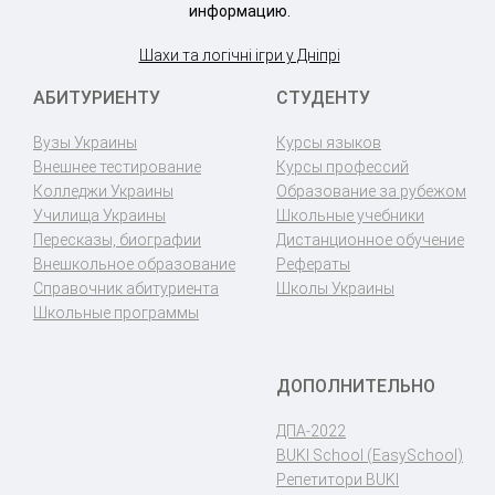
информацию.
Шахи та логічні ігри у Дніпрі
АБИТУРИЕНТУ
СТУДЕНТУ
Вузы Украины
Курсы языков
Внешнее тестирование
Курсы профессий
Колледжи Украины
Образование за рубежом
Училища Украины
Школьные учебники
Пересказы, биографии
Дистанционное обучение
Внешкольное образование
Рефераты
Справочник абитуриента
Школы Украины
Школьные программы
ДОПОЛНИТЕЛЬНО
ДПА-2022
BUKI School (EasySchool)
Репетитори BUKI